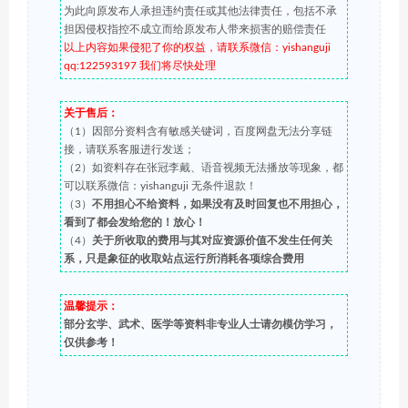
为此向原发布人承担违约责任或其他法律责任，包括不承
担因侵权指控不成立而给原发布人带来损害的赔偿责任
以上内容如果侵犯了你的权益，请联系微信：yishanguji
qq:122593197 我们将尽快处理
关于售后：
（1）因部分资料含有敏感关键词，百度网盘无法分享链
接，请联系客服进行发送；
（2）如资料存在张冠李戴、语音视频无法播放等现象，都
可以联系微信：yishanguji 无条件退款！
（3）
不用担心不给资料，如果没有及时回复也不用担心，
看到了都会发给您的！放心！
（4）
关于所收取的费用与其对应资源价值不发生任何关
系，只是象征的收取站点运行所消耗各项综合费用
温馨提示：
部分玄学、武术、医学等资料非专业人士请勿模仿学习，
仅供参考！