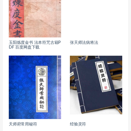
玉阳炼度金书 法本符咒古籍P
张天师法病将法
DF 百度网盘下载
天师府常用秘符
经验灵符