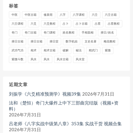
标签
中医
中医古籍
修真馆
八字
八字课程
六壬
六壬古籍
六壬课程
六爻
六爻教程
占卜
占卜古籍
占星
占星教程
奇门
奇门古籍
奇门课程
姓名教程
手相面相
择日/姓名
择日古籍
择日古籍
择日堂
数字机凶
文史名著
梅花教程
武功气功
相术
相术古籍
破解
秘法
精武门
紫微
紫微斗数
风水
风水
风水古籍
风水堂
近期文章
刘振学《六爻精准预测学》视频39集
2026年7月31日
法和（楚恒）奇门大爆炸上中下三部曲完结版（视频+资
料）
2026年7月31日
吕老师《八字实战中级第八章》353集 实战干货 视频合集
2026年7月31日