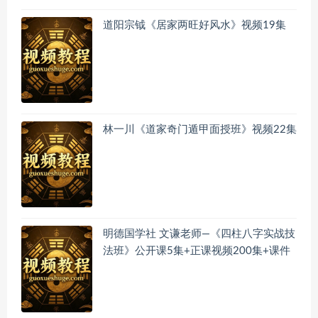
道阳宗钺《居家两旺好风水》视频19集
林一川《道家奇门遁甲面授班》视频22集
明德国学社 文谦老师—《四柱八字实战技
法班》公开课5集+正课视频200集+课件