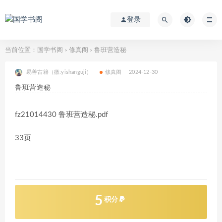
登录
当前位置：
国学书阁
修真阁
鲁班营造秘
>
>
易善古籍（微:yishanguji）
修真阁
2024-12-30
鲁班营造秘
fz21014430 鲁班营造秘.pdf
33页
5
积分