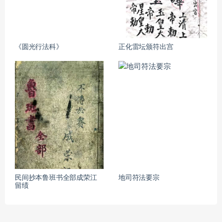
《圆光行法科》
正化雷坛颁符出宫
民间抄本鲁班书全部成荣江
地司符法要宗
留绩