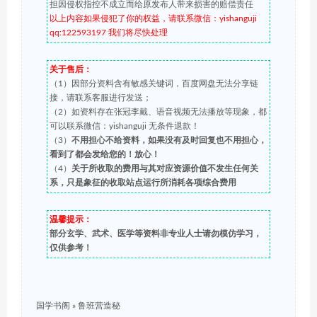
担因侵权指控不成立而给原发布人带来损害的赔偿责任
以上内容如果侵犯了你的权益，请联系微信：yishanguji
qq:122593197 我们将尽快处理
关于售后：
（1）因部分资料含有敏感关键词，百度网盘无法分享链
接，请联系客服进行发送；
（2）如资料存在张冠李戴、语音视频无法播放等现象，都
可以联系微信：yishanguji 无条件退款！
（3）
不用担心不给资料，如果没有及时回复也不用担心，
看到了都会发给您的！放心！
（4）
关于所收取的费用与其对应资源价值不发生任何关
系，只是象征的收取站点运行所消耗各项综合费用
温馨提示：
部分玄学、武术、医学等资料非专业人士请勿模仿学习，
仅供参考！
国学书阁
»
鲁班营造秘