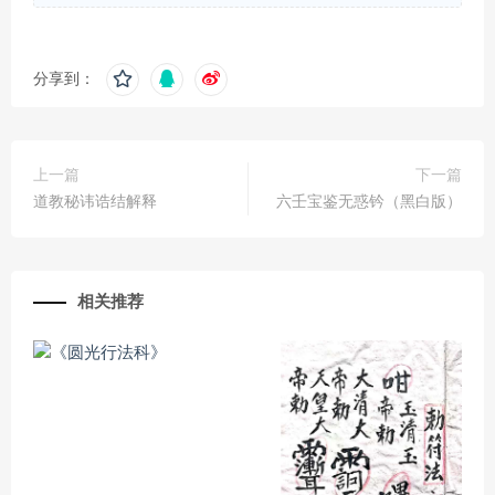
分享到：
上一篇
下一篇
道教秘讳诰结解释
六壬宝鉴无惑钤（黑白版）
相关推荐