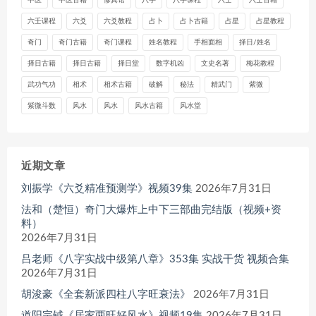
六壬课程
六爻
六爻教程
占卜
占卜古籍
占星
占星教程
奇门
奇门古籍
奇门课程
姓名教程
手相面相
择日/姓名
择日古籍
择日古籍
择日堂
数字机凶
文史名著
梅花教程
武功气功
相术
相术古籍
破解
秘法
精武门
紫微
紫微斗数
风水
风水
风水古籍
风水堂
近期文章
刘振学《六爻精准预测学》视频39集
2026年7月31日
法和（楚恒）奇门大爆炸上中下三部曲完结版（视频+资
料）
2026年7月31日
吕老师《八字实战中级第八章》353集 实战干货 视频合集
2026年7月31日
胡浚豪《全套新派四柱八字旺衰法》
2026年7月31日
道阳宗钺《居家两旺好风水》视频19集
2026年7月31日