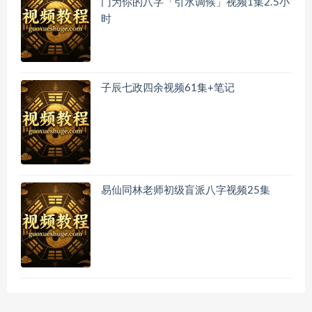
门为你的八字「引水调候」视频1集2.5小
时
子辰七政四余视频61集+笔记
易仙同林老师初级盲派八字视频25集