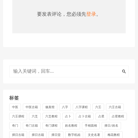
要发表评论，您必须先
登录
。
标签
中医
中医古籍
修真馆
八字
八字课程
六壬
六壬古籍
六壬课程
六爻
六爻教程
占卜
占卜古籍
占星
占星教程
奇门
奇门古籍
奇门课程
姓名教程
手相面相
择日/姓名
择日古籍
择日古籍
择日堂
数字机凶
文史名著
梅花教程