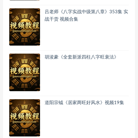
吕老师《八字实战中级第八章》353集 实
战干货 视频合集
胡浚豪《全套新派四柱八字旺衰法》
道阳宗钺《居家两旺好风水》视频19集