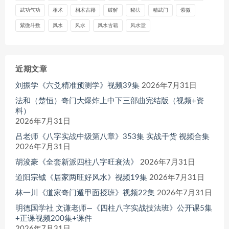
武功气功
相术
相术古籍
破解
秘法
精武门
紫微
紫微斗数
风水
风水
风水古籍
风水堂
近期文章
刘振学《六爻精准预测学》视频39集
2026年7月31日
法和（楚恒）奇门大爆炸上中下三部曲完结版（视频+资
料）
2026年7月31日
吕老师《八字实战中级第八章》353集 实战干货 视频合集
2026年7月31日
胡浚豪《全套新派四柱八字旺衰法》
2026年7月31日
道阳宗钺《居家两旺好风水》视频19集
2026年7月31日
林一川《道家奇门遁甲面授班》视频22集
2026年7月31日
明德国学社 文谦老师—《四柱八字实战技法班》公开课5集
+正课视频200集+课件
2026年7月31日