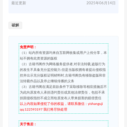
最近更新
2025年06月14日
破解
免责声明：
（1）站内所有资源均来自互联网收集或用户上传分享，本
站不拥有此类资源的版权
（2）古籍书阁作为网络服务提供者,对非法转载,盗版行为
的发生不具备充分监控能力.但是当版权拥有者提出侵权指
控并出示充分版权证明材料时,古籍书阁负有移除盗版和非
法转载作品以及停止继续传播的义务
（3）古籍书阁在满足前款条件下采取移除等相应措施后不
为此向原发布人承担违约责任或其他法律责任，包括不承
担因侵权指控不成立而给原发布人带来损害的赔偿责任
以上内容如果侵犯了你的权益，请联系微信：yishanguji
qq:122593197 我们将尽快处理
关于售后：