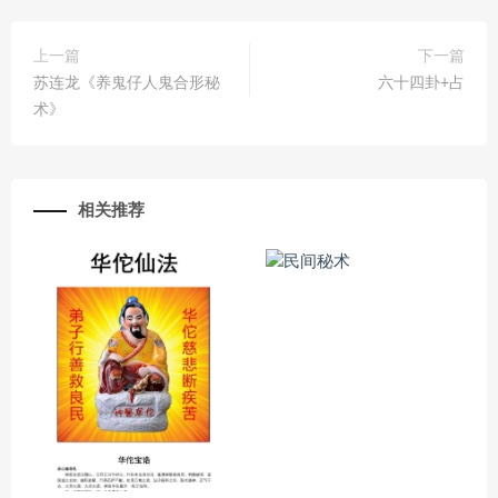
上一篇
下一篇
苏连龙《养鬼仔人鬼合形秘
六十四卦+占
术》
相关推荐