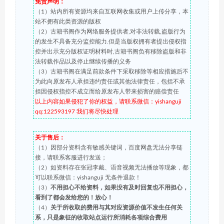
免责声明：
（1）站内所有资源均来自互联网收集或用户上传分享，本
站不拥有此类资源的版权
（2）古籍书阁作为网络服务提供者,对非法转载,盗版行为
的发生不具备充分监控能力.但是当版权拥有者提出侵权指
控并出示充分版权证明材料时,古籍书阁负有移除盗版和非
法转载作品以及停止继续传播的义务
（3）古籍书阁在满足前款条件下采取移除等相应措施后不
为此向原发布人承担违约责任或其他法律责任，包括不承
担因侵权指控不成立而给原发布人带来损害的赔偿责任
以上内容如果侵犯了你的权益，请联系微信：yishanguji
qq:122593197 我们将尽快处理
关于售后：
（1）因部分资料含有敏感关键词，百度网盘无法分享链
接，请联系客服进行发送；
（2）如资料存在张冠李戴、语音视频无法播放等现象，都
可以联系微信：yishanguji 无条件退款！
（3）
不用担心不给资料，如果没有及时回复也不用担心，
看到了都会发给您的！放心！
（4）
关于所收取的费用与其对应资源价值不发生任何关
系，只是象征的收取站点运行所消耗各项综合费用