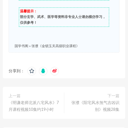
温馨提示：
部分玄学、武术、医学等资料非专业人士请勿模仿学习，
仅供参考！
国学书阁
»
张濮《金锁玉关高级职业课程》
分享到：
上一篇
下一篇
《明谦老师北派八宅风水》7
张濮《阳宅风水煞气吉凶识
月课程视频10集约19小时
别》视频28集