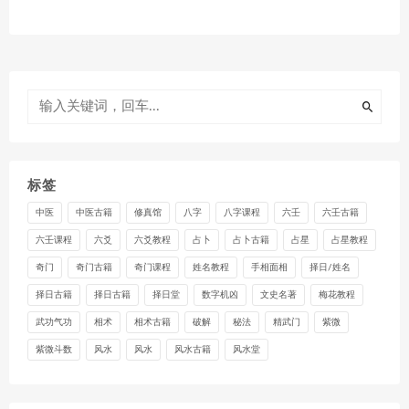
标签
中医
中医古籍
修真馆
八字
八字课程
六壬
六壬古籍
六壬课程
六爻
六爻教程
占卜
占卜古籍
占星
占星教程
奇门
奇门古籍
奇门课程
姓名教程
手相面相
择日/姓名
择日古籍
择日古籍
择日堂
数字机凶
文史名著
梅花教程
武功气功
相术
相术古籍
破解
秘法
精武门
紫微
紫微斗数
风水
风水
风水古籍
风水堂