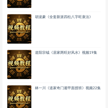
胡浚豪《全套新派四柱八字旺衰法》
道阳宗钺《居家两旺好风水》视频19集
林一川《道家奇门遁甲面授班》视频22集