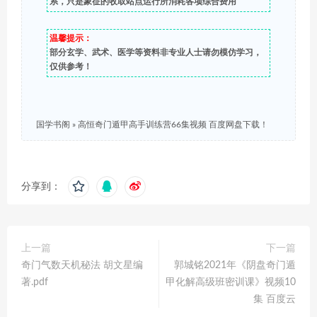
系，只是象征的收取站点运行所消耗各项综合费用
温馨提示：
部分玄学、武术、医学等资料非专业人士请勿模仿学习，
仅供参考！
国学书阁
»
高恒奇门遁甲高手训练营66集视频 百度网盘下载！
分享到：
上一篇
下一篇
奇门气数天机秘法 胡文星编
郭城铭2021年《阴盘奇门遁
著.pdf
甲化解高级班密训课》视频10
集 百度云