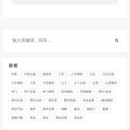
标签
中医
中医古籍
修真馆
八字
八字课程
六壬
六壬古籍
六壬课程
六爻
六爻教程
占卜
占卜古籍
占星
占星教程
奇门
奇门古籍
奇门课程
姓名教程
手相面相
择日/姓名
择日古籍
择日古籍
择日堂
数字机凶
文史名著
梅花教程
武功气功
相术
相术古籍
破解
秘法
精武门
紫微
紫微斗数
风水
风水
风水古籍
风水堂