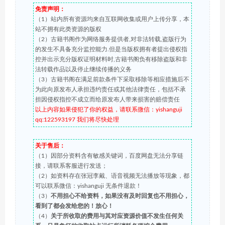
免责声明：
（1）站内所有资源均来自互联网收集或用户上传分享，本
站不拥有此类资源的版权
（2）古籍书阁作为网络服务提供者,对非法转载,盗版行为
的发生不具备充分监控能力.但是当版权拥有者提出侵权指
控并出示充分版权证明材料时,古籍书阁负有移除盗版和非
法转载作品以及停止继续传播的义务
（3）古籍书阁在满足前款条件下采取移除等相应措施后不
为此向原发布人承担违约责任或其他法律责任，包括不承
担因侵权指控不成立而给原发布人带来损害的赔偿责任
以上内容如果侵犯了你的权益，请联系微信：yishanguji
qq:122593197 我们将尽快处理
关于售后：
（1）因部分资料含有敏感关键词，百度网盘无法分享链
接，请联系客服进行发送；
（2）如资料存在张冠李戴、语音视频无法播放等现象，都
可以联系微信：yishanguji 无条件退款！
（3）
不用担心不给资料，如果没有及时回复也不用担心，
看到了都会发给您的！放心！
（4）
关于所收取的费用与其对应资源价值不发生任何关