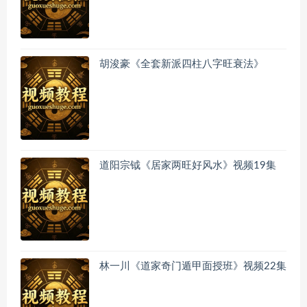
胡浚豪《全套新派四柱八字旺衰法》
道阳宗钺《居家两旺好风水》视频19集
林一川《道家奇门遁甲面授班》视频22集