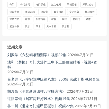
奇门
奇门古籍
奇门课程
姓名教程
手相面相
择日/姓名
择日古籍
择日古籍
择日堂
数字机凶
文史名著
梅花教程
武功气功
相术
相术古籍
破解
秘法
精武门
紫微
紫微斗数
风水
风水
风水古籍
风水堂
近期文章
刘振学《六爻精准预测学》视频39集
2026年7月31日
法和（楚恒）奇门大爆炸上中下三部曲完结版（视频+资
料）
2026年7月31日
吕老师《八字实战中级第八章》353集 实战干货 视频合集
2026年7月31日
胡浚豪《全套新派四柱八字旺衰法》
2026年7月31日
道阳宗钺《居家两旺好风水》视频19集
2026年7月31日
林一川《道家奇门遁甲面授班》视频22集
2026年7月31日