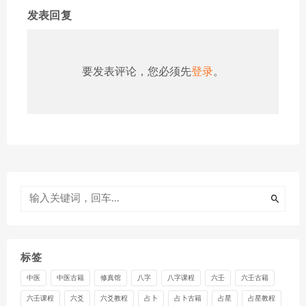
发表回复
要发表评论，您必须先
登录
。
标签
中医
中医古籍
修真馆
八字
八字课程
六壬
六壬古籍
六壬课程
六爻
六爻教程
占卜
占卜古籍
占星
占星教程