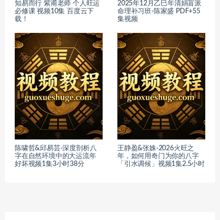
知易而行 紫甫老师 个人旺运
2025年12月乙巳年清娟盲派
必修课 视频10集 百度云下
命理补习班-陈家盛 PDF+55
载！
集视频
陈啸哲&邱易芸-深度剖析八
王静盈&张姝-2026火旺之
字在自然环境中的大运流年
年，如何用奇门为你的八字
好坏视频1集3小时38分
「引水调候」视频1集2.5小时