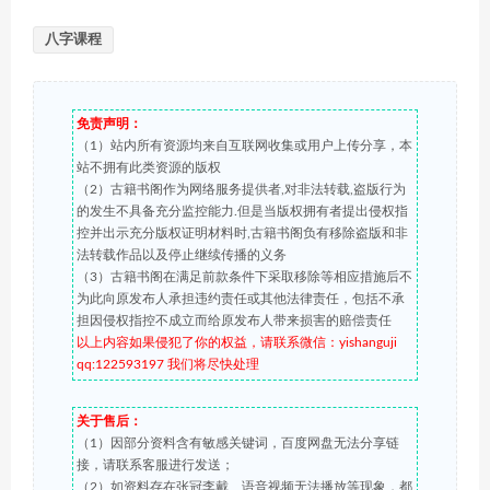
八字课程
免责声明：
（1）站内所有资源均来自互联网收集或用户上传分享，本
站不拥有此类资源的版权
（2）古籍书阁作为网络服务提供者,对非法转载,盗版行为
的发生不具备充分监控能力.但是当版权拥有者提出侵权指
控并出示充分版权证明材料时,古籍书阁负有移除盗版和非
法转载作品以及停止继续传播的义务
（3）古籍书阁在满足前款条件下采取移除等相应措施后不
为此向原发布人承担违约责任或其他法律责任，包括不承
担因侵权指控不成立而给原发布人带来损害的赔偿责任
以上内容如果侵犯了你的权益，请联系微信：yishanguji
qq:122593197 我们将尽快处理
关于售后：
（1）因部分资料含有敏感关键词，百度网盘无法分享链
接，请联系客服进行发送；
（2）如资料存在张冠李戴、语音视频无法播放等现象，都