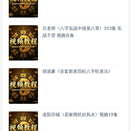
吕老师《八字实战中级第八章》353集 实
战干货 视频合集
胡浚豪《全套新派四柱八字旺衰法》
道阳宗钺《居家两旺好风水》视频19集