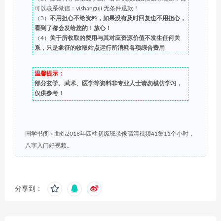
可以联系微信：yishanguji 无条件退款！
（3）
不用担心不给资料，如果没有及时回复也不用担心，
看到了都会发给您的！放心！
（4）
关于所收取的费用与其对应资源价值不发生任何关
系，只是象征的收取站点运行所消耗各项综合费用
温馨提示：
部分玄学、武术、医学等资料非专业人士请勿模仿学习，
仅供参考！
国学书阁
»
曲炜2018年四柱初级班录像高清视频41集11个小时，
八字入门好视频。
分享到：