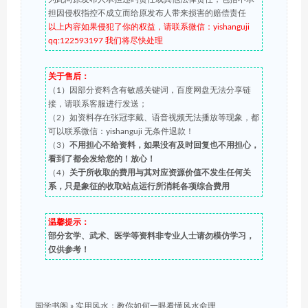
担因侵权指控不成立而给原发布人带来损害的赔偿责任
以上内容如果侵犯了你的权益，请联系微信：yishanguji
qq:122593197 我们将尽快处理
关于售后：
（1）因部分资料含有敏感关键词，百度网盘无法分享链
接，请联系客服进行发送；
（2）如资料存在张冠李戴、语音视频无法播放等现象，都
可以联系微信：yishanguji 无条件退款！
（3）
不用担心不给资料，如果没有及时回复也不用担心，
看到了都会发给您的！放心！
（4）
关于所收取的费用与其对应资源价值不发生任何关
系，只是象征的收取站点运行所消耗各项综合费用
温馨提示：
部分玄学、武术、医学等资料非专业人士请勿模仿学习，
仅供参考！
国学书阁
»
实用风水：教你如何一眼看懂风水命理