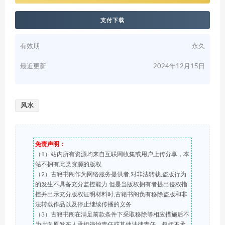
支付下载
有效期
永久
最近更新
2024年12月15日
风水
免责声明：
（1）站内所有资源均来自互联网收集或用户上传分享，本
站不拥有此类资源的版权
（2）古籍书阁作为网络服务提供者,对非法转载,盗版行为
的发生不具备充分监控能力.但是当版权拥有者提出侵权指
控并出示充分版权证明材料时,古籍书阁负有移除盗版和非
法转载作品以及停止继续传播的义务
（3）古籍书阁在满足前款条件下采取移除等相应措施后不
为此向原发布人承担违约责任或其他法律责任，包括不承