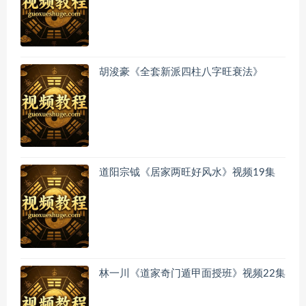
胡浚豪《全套新派四柱八字旺衰法》
道阳宗钺《居家两旺好风水》视频19集
林一川《道家奇门遁甲面授班》视频22集