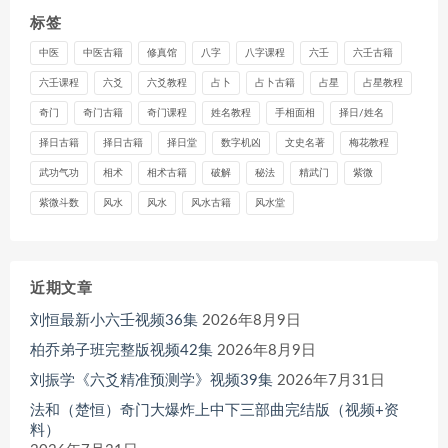
标签
中医
中医古籍
修真馆
八字
八字课程
六壬
六壬古籍
六壬课程
六爻
六爻教程
占卜
占卜古籍
占星
占星教程
奇门
奇门古籍
奇门课程
姓名教程
手相面相
择日/姓名
择日古籍
择日古籍
择日堂
数字机凶
文史名著
梅花教程
武功气功
相术
相术古籍
破解
秘法
精武门
紫微
紫微斗数
风水
风水
风水古籍
风水堂
近期文章
刘恒最新小六壬视频36集
2026年8月9日
柏乔弟子班完整版视频42集
2026年8月9日
刘振学《六爻精准预测学》视频39集
2026年7月31日
法和（楚恒）奇门大爆炸上中下三部曲完结版（视频+资
料）