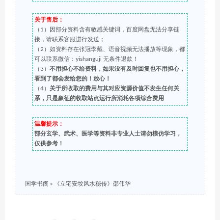
关于售后：
（1）因部分资料含有敏感关键词，百度网盘无法分享链
接，请联系客服进行发送；
（2）如资料存在张冠李戴、语音视频无法播放等现象，都
可以联系微信：yishanguji 无条件退款！
（3）
不用担心不给资料，如果没有及时回复也不用担心，
看到了都会发给您的！放心！
（4）
关于所收取的费用与其对应资源价值不发生任何关
系，只是象征的收取站点运行所消耗各项综合费用
温馨提示：
部分玄学、武术、医学等资料非专业人士请勿模仿学习，
仅供参考！
国学书阁
»
《立宅安坟风水秘传》邵伟华