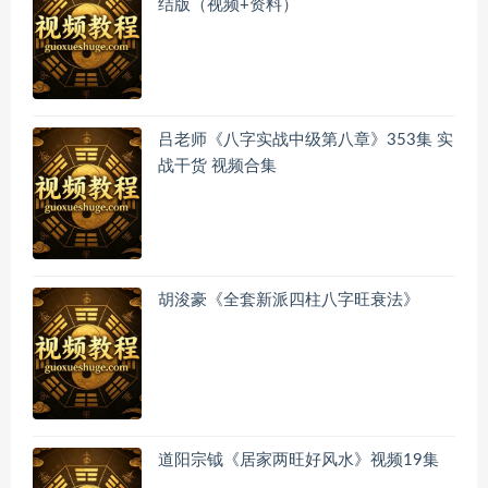
结版（视频+资料）
吕老师《八字实战中级第八章》353集 实
战干货 视频合集
胡浚豪《全套新派四柱八字旺衰法》
道阳宗钺《居家两旺好风水》视频19集