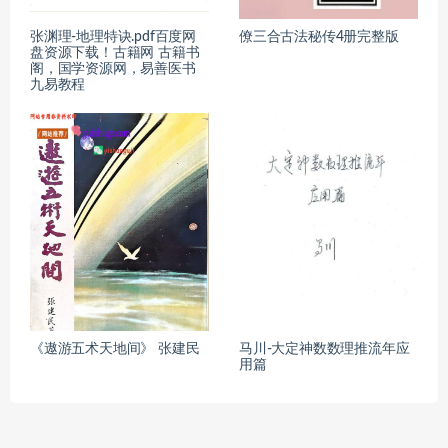
张渊理-地理特诀.pdf百度网
僚三合古法秘传4册完整版
盘资源下载！古籍网 古籍书
阁，国学资源网，易善医书
九易教程
《遨游五术天地间》 张建民
马川-大定神数数理推流年应
用篇