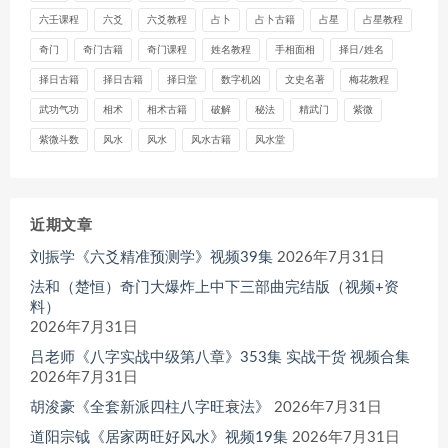
六壬课程
六爻
六爻教程
占卜
占卜古籍
占星
占星教程
奇门
奇门古籍
奇门课程
姓名教程
手相面相
择日/姓名
择日古籍
择日古籍
择日堂
数字机凶
文史名著
梅花教程
武功气功
相术
相术古籍
破解
秘法
精武门
紫微
紫微斗数
风水
风水
风水古籍
风水堂
近期文章
刘振学《六爻精准预测学》视频39集
2026年7月31日
法和（楚恒）奇门大爆炸上中下三部曲完结版（视频+资
料）
2026年7月31日
吕老师《八字实战中级第八章》353集 实战干货 视频合集
2026年7月31日
胡浚豪《全套新派四柱八字旺衰法》
2026年7月31日
道阳宗钺《居家两旺好风水》视频19集
2026年7月31日