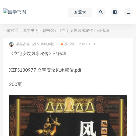
登录
当前位置：
国学书阁
易书馆
《立宅安坟风水秘传》邵伟华
>
>
易善古籍（微:yishanguji）
易书馆
2025-03-31
《立宅安坟风水秘传》邵伟华
XZFS130977 立宅安坟风水秘传.pdf
200页