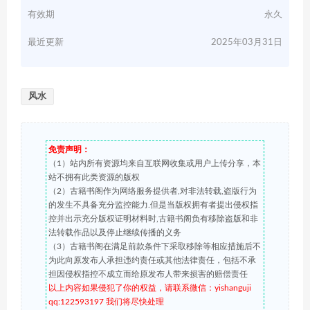
有效期
永久
最近更新
2025年03月31日
风水
免责声明：
（1）站内所有资源均来自互联网收集或用户上传分享，本
站不拥有此类资源的版权
（2）古籍书阁作为网络服务提供者,对非法转载,盗版行为
的发生不具备充分监控能力.但是当版权拥有者提出侵权指
控并出示充分版权证明材料时,古籍书阁负有移除盗版和非
法转载作品以及停止继续传播的义务
（3）古籍书阁在满足前款条件下采取移除等相应措施后不
为此向原发布人承担违约责任或其他法律责任，包括不承
担因侵权指控不成立而给原发布人带来损害的赔偿责任
以上内容如果侵犯了你的权益，请联系微信：yishanguji
qq:122593197 我们将尽快处理