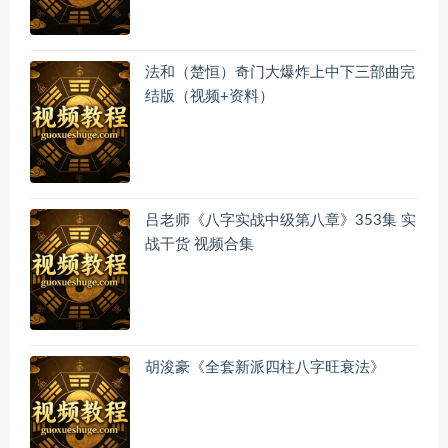
法和（楚恒）奇门大爆炸上中下三部曲完
结版（视频+资料）
吕老师《八字实战中级第八章》353集 实
战干货 视频合集
胡浚豪《全套新派四柱八字旺衰法》