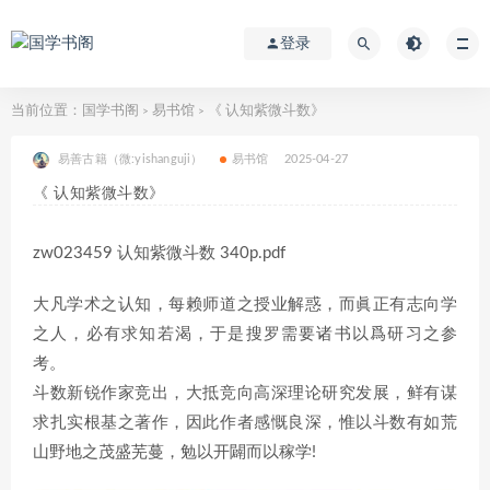
登录
当前位置：
国学书阁
易书馆
《 认知紫微斗数》
>
>
易善古籍（微:yishanguji）
易书馆
2025-04-27
《 认知紫微斗数》
zw023459 认知紫微斗数 340p.pdf
大凡学术之认知，每赖师道之授业解惑，而眞正有志向学
之人，必有求知若渴，于是搜罗需要诸书以爲研习之参
考。
斗数新锐作家竞出，大抵竞向高深理论研究发展，鲜有谋
求扎实根基之著作，因此作者感慨良深，惟以斗数有如荒
山野地之茂盛芜蔓，勉以开闢而以稼学!