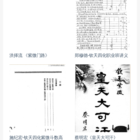
洪择流 《紫微门路》
郑穆德-钦天四化职业班讲义
施纪宏-钦天四化紫微斗数高
蔡明宏《皇天大可汗》