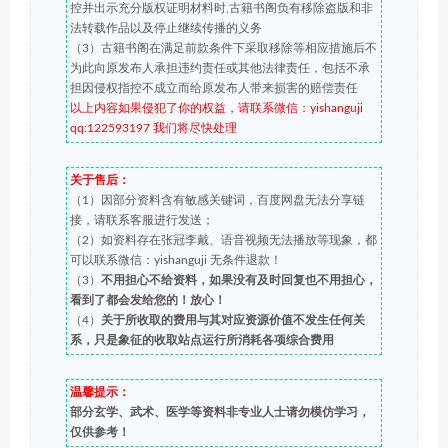
控并出示充分版权证明材料时,古籍书阁负有移除盗版和非
法转载作品以及停止继续传播的义务
（3）古籍书阁在满足前款条件下采取移除等相应措施后不
为此向原发布人承担违约责任或其他法律责任，包括不承
担因侵权指控不成立而给原发布人带来损害的赔偿责任
以上内容如果侵犯了你的权益，请联系微信：yishanguji
qq:122593197 我们将尽快处理
关于售后：
（1）因部分资料含有敏感关键词，百度网盘无法分享链
接，请联系客服进行发送；
（2）如资料存在张冠李戴、语音视频无法播放等现象，都
可以联系微信：yishanguji 无条件退款！
（3）
不用担心不给资料，如果没有及时回复也不用担心，
看到了都会发给您的！放心！
（4）
关于所收取的费用与其对应资源价值不发生任何关
系，只是象征的收取站点运行所消耗各项综合费用
温馨提示：
部分玄学、武术、医学等资料非专业人士请勿模仿学习，
仅供参考！