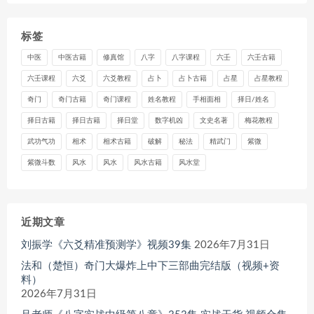
标签
中医
中医古籍
修真馆
八字
八字课程
六壬
六壬古籍
六壬课程
六爻
六爻教程
占卜
占卜古籍
占星
占星教程
奇门
奇门古籍
奇门课程
姓名教程
手相面相
择日/姓名
择日古籍
择日古籍
择日堂
数字机凶
文史名著
梅花教程
武功气功
相术
相术古籍
破解
秘法
精武门
紫微
紫微斗数
风水
风水
风水古籍
风水堂
近期文章
刘振学《六爻精准预测学》视频39集
2026年7月31日
法和（楚恒）奇门大爆炸上中下三部曲完结版（视频+资
料）
2026年7月31日