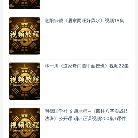
道阳宗钺《居家两旺好风水》视频19集
林一川《道家奇门遁甲面授班》视频22集
明德国学社 文谦老师—《四柱八字实战技
法班》公开课5集+正课视频200集+课件