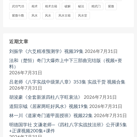
武功气功
相术
相术古籍
破解
秘法
精武门
紫微
紫微斗数
风水
风水
风水古籍
风水堂
近期文章
刘振学《六爻精准预测学》视频39集
2026年7月31日
法和（楚恒）奇门大爆炸上中下三部曲完结版（视频+资
料）
2026年7月31日
吕老师《八字实战中级第八章》353集 实战干货 视频合集
2026年7月31日
胡浚豪《全套新派四柱八字旺衰法》
2026年7月31日
道阳宗钺《居家两旺好风水》视频19集
2026年7月31日
林一川《道家奇门遁甲面授班》视频22集
2026年7月31日
明德国学社 文谦老师—《四柱八字实战技法班》公开课5集
+正课视频200集+课件