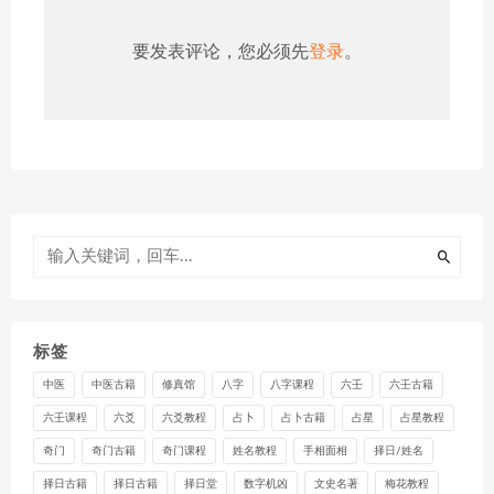
要发表评论，您必须先
登录
。
标签
中医
中医古籍
修真馆
八字
八字课程
六壬
六壬古籍
六壬课程
六爻
六爻教程
占卜
占卜古籍
占星
占星教程
奇门
奇门古籍
奇门课程
姓名教程
手相面相
择日/姓名
择日古籍
择日古籍
择日堂
数字机凶
文史名著
梅花教程