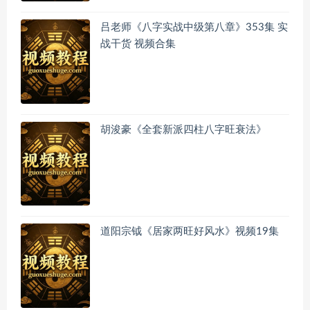
吕老师《八字实战中级第八章》353集 实
战干货 视频合集
胡浚豪《全套新派四柱八字旺衰法》
道阳宗钺《居家两旺好风水》视频19集