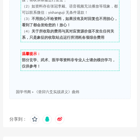
接，请联系客服进行发送；
（2）如资料存在张冠李戴、语音视频无法播放等现象，都
可以联系微信：yishanguji 无条件退款！
（3）
不用担心不给资料，如果没有及时回复也不用担心，
看到了都会发给您的！放心！
（4）
关于所收取的费用与其对应资源价值不发生任何关
系，只是象征的收取站点运行所消耗各项综合费用
温馨提示：
部分玄学、武术、医学等资料非专业人士请勿模仿学习，
仅供参考！
国学书阁
»
《癸卯六爻实战讲义》曲炜
分享到：