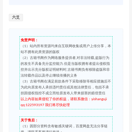
六爻
免责声明：
（1）站内所有资源均来自互联网收集或用户上传分享，本
站不拥有此类资源的版权
（2）古籍书阁作为网络服务提供者,对非法转载,盗版行为
的发生不具备充分监控能力.但是当版权拥有者提出侵权指
控并出示充分版权证明材料时,古籍书阁负有移除盗版和非
法转载作品以及停止继续传播的义务
（3）古籍书阁在满足前款条件下采取移除等相应措施后不
为此向原发布人承担违约责任或其他法律责任，包括不承
担因侵权指控不成立而给原发布人带来损害的赔偿责任
以上内容如果侵犯了你的权益，请联系微信：yishanguji
qq:122593197 我们将尽快处理
关于售后：
（1）因部分资料含有敏感关键词，百度网盘无法分享链