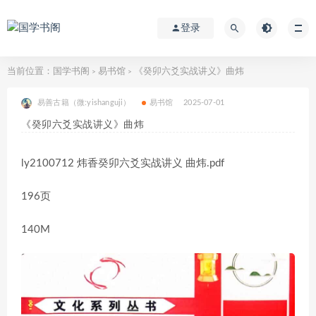
登录
当前位置：
国学书阁
易书馆
《癸卯六爻实战讲义》曲炜
>
>
易善古籍（微:yishanguji）
易书馆
2025-07-01
《癸卯六爻实战讲义》曲炜
ly2100712 炜香癸卯六爻实战讲义 曲炜.pdf
196页
140M