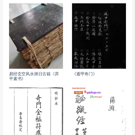
易经玄空风水择日古籍《昇
《遁甲奇门》
平素书》