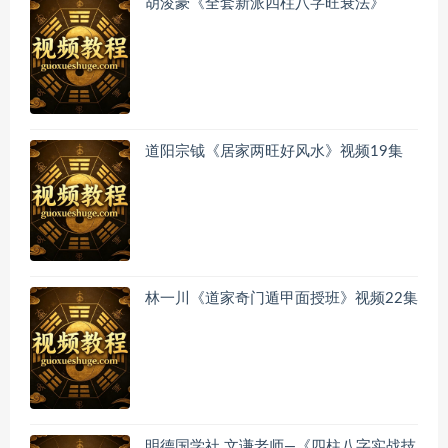
胡浚豪《全套新派四柱八字旺衰法》
道阳宗钺《居家两旺好风水》视频19集
林一川《道家奇门遁甲面授班》视频22集
明德国学社 文谦老师—《四柱八字实战技