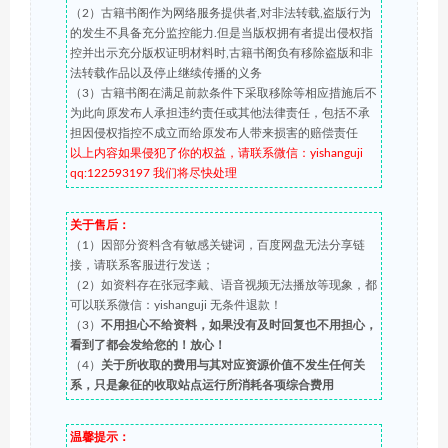
（2）古籍书阁作为网络服务提供者,对非法转载,盗版行为
的发生不具备充分监控能力.但是当版权拥有者提出侵权指
控并出示充分版权证明材料时,古籍书阁负有移除盗版和非
法转载作品以及停止继续传播的义务
（3）古籍书阁在满足前款条件下采取移除等相应措施后不
为此向原发布人承担违约责任或其他法律责任，包括不承
担因侵权指控不成立而给原发布人带来损害的赔偿责任
以上内容如果侵犯了你的权益，请联系微信：yishanguji
qq:122593197 我们将尽快处理
关于售后：
（1）因部分资料含有敏感关键词，百度网盘无法分享链
接，请联系客服进行发送；
（2）如资料存在张冠李戴、语音视频无法播放等现象，都
可以联系微信：yishanguji 无条件退款！
（3）
不用担心不给资料，如果没有及时回复也不用担心，
看到了都会发给您的！放心！
（4）
关于所收取的费用与其对应资源价值不发生任何关
系，只是象征的收取站点运行所消耗各项综合费用
温馨提示：