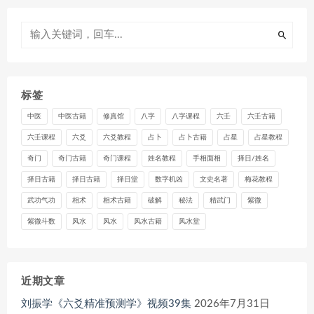
标签
中医
中医古籍
修真馆
八字
八字课程
六壬
六壬古籍
六壬课程
六爻
六爻教程
占卜
占卜古籍
占星
占星教程
奇门
奇门古籍
奇门课程
姓名教程
手相面相
择日/姓名
择日古籍
择日古籍
择日堂
数字机凶
文史名著
梅花教程
武功气功
相术
相术古籍
破解
秘法
精武门
紫微
紫微斗数
风水
风水
风水古籍
风水堂
近期文章
刘振学《六爻精准预测学》视频39集
2026年7月31日