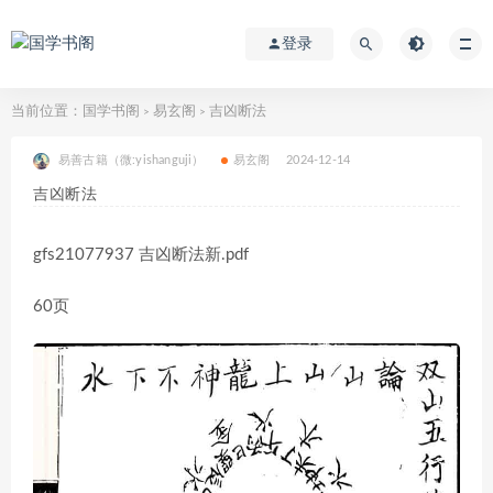
登录
当前位置：
国学书阁
易玄阁
吉凶断法
>
>
易善古籍（微:yishanguji）
易玄阁
2024-12-14
吉凶断法
gfs21077937 吉凶断法新.pdf
60页