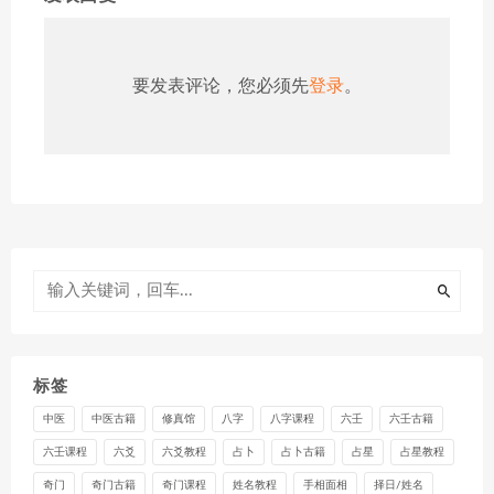
要发表评论，您必须先
登录
。
标签
中医
中医古籍
修真馆
八字
八字课程
六壬
六壬古籍
六壬课程
六爻
六爻教程
占卜
占卜古籍
占星
占星教程
奇门
奇门古籍
奇门课程
姓名教程
手相面相
择日/姓名