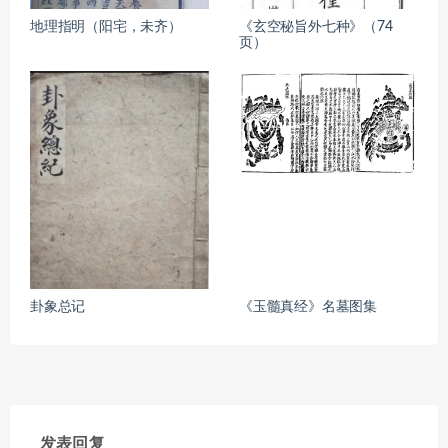
地理指明（阳宅，未齐）
《玄空秘旨外七种》（74
页）
卦象总记
《玉髓真经》名墓图集
发表回复