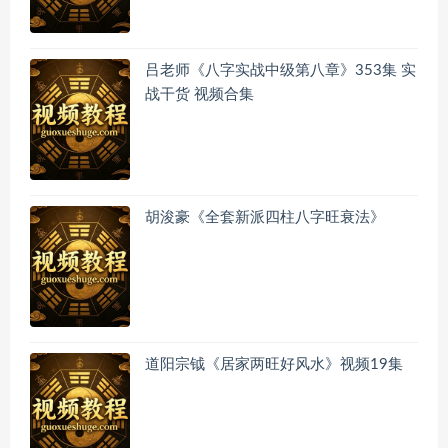
吕老师《八字实战中级第八章》353集 实
战干货 视频合集
胡浚豪《全套新派四柱八字旺衰法》
道阳宗钺《居家两旺好风水》视频19集