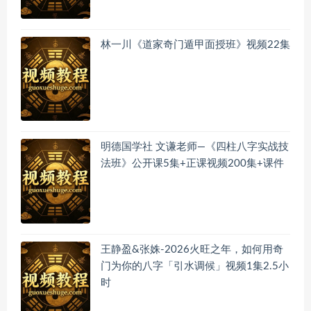
林一川《道家奇门遁甲面授班》视频22集
明德国学社 文谦老师—《四柱八字实战技
法班》公开课5集+正课视频200集+课件
王静盈&张姝-2026火旺之年，如何用奇
门为你的八字「引水调候」视频1集2.5小
时