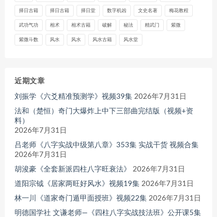
择日古籍
择日古籍
择日堂
数字机凶
文史名著
梅花教程
武功气功
相术
相术古籍
破解
秘法
精武门
紫微
紫微斗数
风水
风水
风水古籍
风水堂
近期文章
刘振学《六爻精准预测学》视频39集
2026年7月31日
法和（楚恒）奇门大爆炸上中下三部曲完结版（视频+资
料）
2026年7月31日
吕老师《八字实战中级第八章》353集 实战干货 视频合集
2026年7月31日
胡浚豪《全套新派四柱八字旺衰法》
2026年7月31日
道阳宗钺《居家两旺好风水》视频19集
2026年7月31日
林一川《道家奇门遁甲面授班》视频22集
2026年7月31日
明德国学社 文谦老师—《四柱八字实战技法班》公开课5集