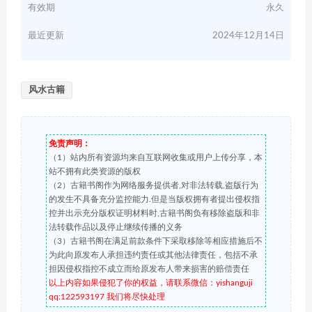
有效期
永久
最近更新
2024年12月14日
风水古籍
免责声明：
（1）站内所有资源均来自互联网收集或用户上传分享，本
站不拥有此类资源的版权
（2）古籍书阁作为网络服务提供者,对非法转载,盗版行为
的发生不具备充分监控能力.但是当版权拥有者提出侵权指
控并出示充分版权证明材料时,古籍书阁负有移除盗版和非
法转载作品以及停止继续传播的义务
（3）古籍书阁在满足前款条件下采取移除等相应措施后不
为此向原发布人承担违约责任或其他法律责任，包括不承
担因侵权指控不成立而给原发布人带来损害的赔偿责任
以上内容如果侵犯了你的权益，请联系微信：yishanguji
qq:122593197 我们将尽快处理