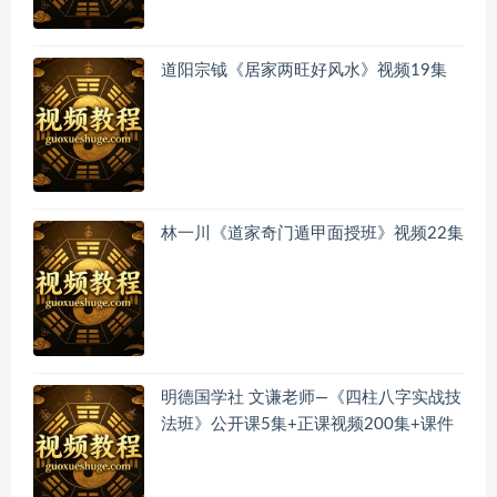
道阳宗钺《居家两旺好风水》视频19集
林一川《道家奇门遁甲面授班》视频22集
明德国学社 文谦老师—《四柱八字实战技
法班》公开课5集+正课视频200集+课件