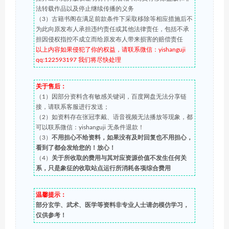
法转载作品以及停止继续传播的义务
（3）古籍书阁在满足前款条件下采取移除等相应措施后不
为此向原发布人承担违约责任或其他法律责任，包括不承
担因侵权指控不成立而给原发布人带来损害的赔偿责任
以上内容如果侵犯了你的权益，请联系微信：yishanguji
qq:122593197 我们将尽快处理
关于售后：
（1）因部分资料含有敏感关键词，百度网盘无法分享链
接，请联系客服进行发送；
（2）如资料存在张冠李戴、语音视频无法播放等现象，都
可以联系微信：yishanguji 无条件退款！
（3）
不用担心不给资料，如果没有及时回复也不用担心，
看到了都会发给您的！放心！
（4）
关于所收取的费用与其对应资源价值不发生任何关
系，只是象征的收取站点运行所消耗各项综合费用
温馨提示：
部分玄学、武术、医学等资料非专业人士请勿模仿学习，
仅供参考！