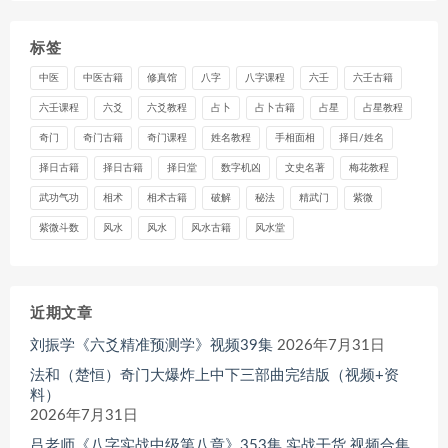
标签
中医
中医古籍
修真馆
八字
八字课程
六壬
六壬古籍
六壬课程
六爻
六爻教程
占卜
占卜古籍
占星
占星教程
奇门
奇门古籍
奇门课程
姓名教程
手相面相
择日/姓名
择日古籍
择日古籍
择日堂
数字机凶
文史名著
梅花教程
武功气功
相术
相术古籍
破解
秘法
精武门
紫微
紫微斗数
风水
风水
风水古籍
风水堂
近期文章
刘振学《六爻精准预测学》视频39集
2026年7月31日
法和（楚恒）奇门大爆炸上中下三部曲完结版（视频+资
料）
2026年7月31日
吕老师《八字实战中级第八章》353集 实战干货 视频合集