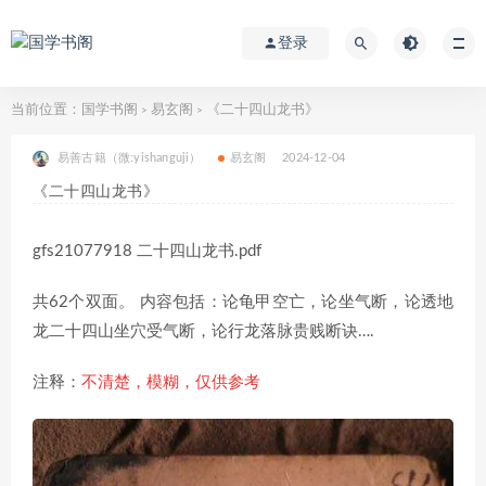
登录
当前位置：
国学书阁
易玄阁
《二十四山龙书》
>
>
易善古籍（微:yishanguji）
易玄阁
2024-12-04
《二十四山龙书》
gfs21077918 二十四山龙书.pdf
共62个双面。 内容包括：论龟甲空亡，论坐气断，论透地
龙二十四山坐穴受气断，论行龙落脉贵贱断诀….
注释：
不清楚，模糊，仅供参考