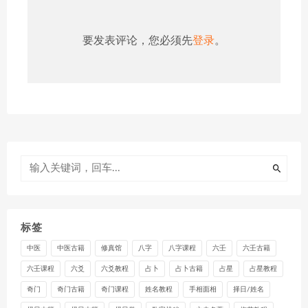
要发表评论，您必须先
登录
。
标签
中医
中医古籍
修真馆
八字
八字课程
六壬
六壬古籍
六壬课程
六爻
六爻教程
占卜
占卜古籍
占星
占星教程
奇门
奇门古籍
奇门课程
姓名教程
手相面相
择日/姓名