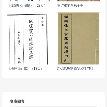
《潭溪地钳图说》（28页）
重订相宅造福全书
《地理雪心赋》（18页）
新镌徐氏家藏罗经顶门针
发表回复