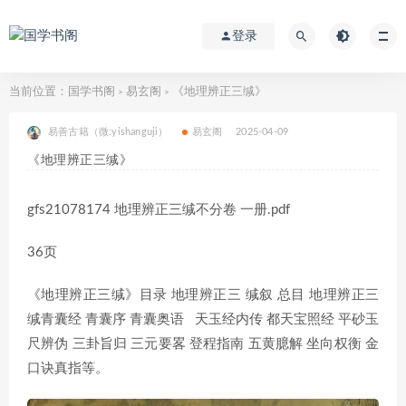
登录
当前位置：
国学书阁
易玄阁
《地理辨正三缄》
>
>
易善古籍（微:yishanguji）
易玄阁
2025-04-09
《地理辨正三缄》
gfs21078174 地理辨正三缄不分卷 一册.pdf
36页
《地理辨正三缄》目录 地理辨正三 缄叙 总目 地理辨正三
缄青囊经 青囊序 青囊奥语 天玉经内传 都天宝照经 平砂玉
尺辨伪 三卦旨归 三元要畧 登程指南 五黄臆解 坐向权衡 金
口诀真指等。