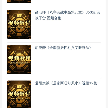
吕老师《八字实战中级第八章》353集 实
战干货 视频合集
胡浚豪《全套新派四柱八字旺衰法》
道阳宗钺《居家两旺好风水》视频19集