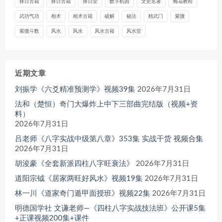
择日古籍
择日古籍
择日堂
数字机凶
文史名著
梅花教程
武功气功
相术
相术古籍
破解
秘法
精武门
紫微
紫微斗数
风水
风水
风水古籍
风水堂
近期文章
刘振学《六爻精准预测学》视频39集
2026年7月31日
法和（楚恒）奇门大爆炸上中下三部曲完结版（视频+资
料）
2026年7月31日
吕老师《八字实战中级第八章》353集 实战干货 视频合集
2026年7月31日
胡浚豪《全套新派四柱八字旺衰法》
2026年7月31日
道阳宗钺《居家两旺好风水》视频19集
2026年7月31日
林一川《道家奇门遁甲面授班》视频22集
2026年7月31日
明德国学社 文谦老师—《四柱八字实战技法班》公开课5集
+正课视频200集+课件