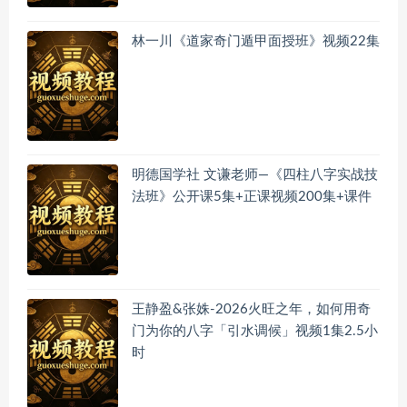
林一川《道家奇门遁甲面授班》视频22集
明德国学社 文谦老师—《四柱八字实战技
法班》公开课5集+正课视频200集+课件
王静盈&张姝-2026火旺之年，如何用奇
门为你的八字「引水调候」视频1集2.5小
时