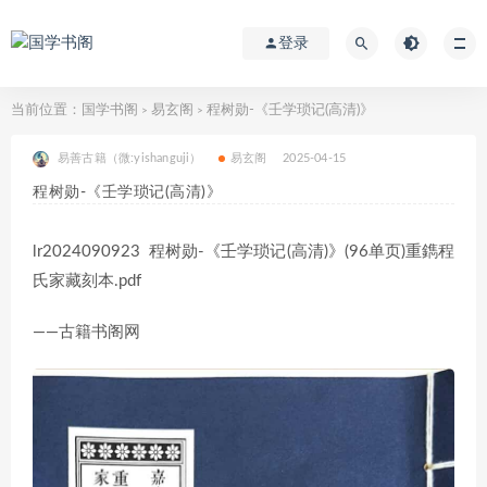
登录
当前位置：
国学书阁
易玄阁
程树勋-《壬学琐记(高清)》
>
>
易善古籍（微:yishanguji）
易玄阁
2025-04-15
程树勋-《壬学琐记(高清)》
lr2024090923 程树勋-《壬学琐记(高清)》(96单页)重鐫程
氏家藏刻本.pdf
——古籍书阁网