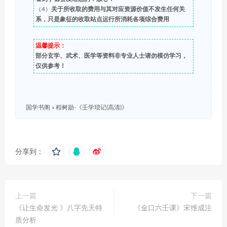
（4）
关于所收取的费用与其对应资源价值不发生任何关
系，只是象征的收取站点运行所消耗各项综合费用
温馨提示：
部分玄学、武术、医学等资料非专业人士请勿模仿学习，
仅供参考！
国学书阁
»
程树勋-《壬学琐记(高清)》
分享到：
上一篇
下一篇
《让生命发光 》八字先天特
《金口六壬课》宋维成注
质分析