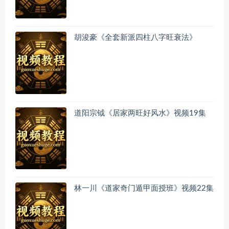
胡浚豪《全套新派四柱八字旺衰法》
道阳宗钺《居家两旺好风水》视频19集
林一川《道家奇门遁甲面授班》视频22集