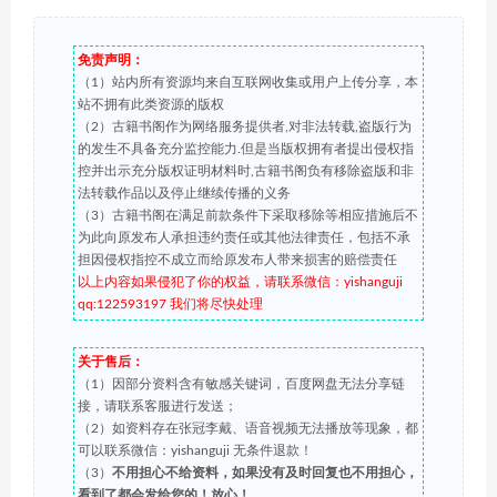
免责声明：
（1）站内所有资源均来自互联网收集或用户上传分享，本
站不拥有此类资源的版权
（2）古籍书阁作为网络服务提供者,对非法转载,盗版行为
的发生不具备充分监控能力.但是当版权拥有者提出侵权指
控并出示充分版权证明材料时,古籍书阁负有移除盗版和非
法转载作品以及停止继续传播的义务
（3）古籍书阁在满足前款条件下采取移除等相应措施后不
为此向原发布人承担违约责任或其他法律责任，包括不承
担因侵权指控不成立而给原发布人带来损害的赔偿责任
以上内容如果侵犯了你的权益，请联系微信：yishanguji
qq:122593197 我们将尽快处理
关于售后：
（1）因部分资料含有敏感关键词，百度网盘无法分享链
接，请联系客服进行发送；
（2）如资料存在张冠李戴、语音视频无法播放等现象，都
可以联系微信：yishanguji 无条件退款！
（3）
不用担心不给资料，如果没有及时回复也不用担心，
看到了都会发给您的！放心！