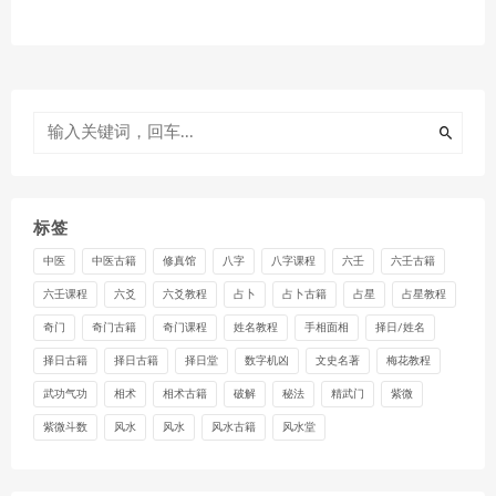
标签
中医
中医古籍
修真馆
八字
八字课程
六壬
六壬古籍
六壬课程
六爻
六爻教程
占卜
占卜古籍
占星
占星教程
奇门
奇门古籍
奇门课程
姓名教程
手相面相
择日/姓名
择日古籍
择日古籍
择日堂
数字机凶
文史名著
梅花教程
武功气功
相术
相术古籍
破解
秘法
精武门
紫微
紫微斗数
风水
风水
风水古籍
风水堂