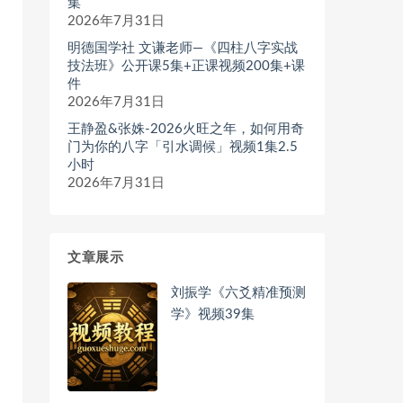
集
2026年7月31日
明德国学社 文谦老师—《四柱八字实战
技法班》公开课5集+正课视频200集+课
件
2026年7月31日
王静盈&张姝-2026火旺之年，如何用奇
门为你的八字「引水调候」视频1集2.5
小时
2026年7月31日
文章展示
刘振学《六爻精准预测
学》视频39集