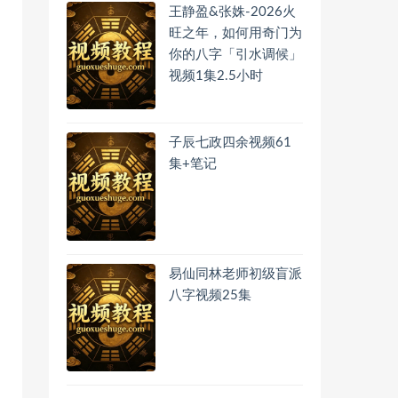
王静盈&张姝-2026火
旺之年，如何用奇门为
你的八字「引水调候」
视频1集2.5小时
子辰七政四余视频61
集+笔记
易仙同林老师初级盲派
八字视频25集