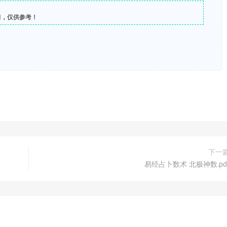
习，仅供参考！
下一
易经占卜数术 北极神数.pd