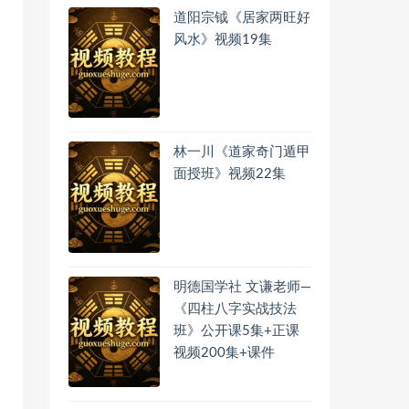
道阳宗钺《居家两旺好
风水》视频19集
林一川《道家奇门遁甲
面授班》视频22集
明德国学社 文谦老师—
《四柱八字实战技法
班》公开课5集+正课
视频200集+课件