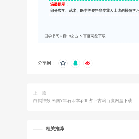
温馨提示：
部分玄学、武术、医学等资料非专业人士请勿模仿学
国学书阁
»
百中经 占卜 百度网盘下载
分享到：
上一篇
白鹤神数.民国9年石印本.pdf 占卜古籍百度网盘下载
相关推荐