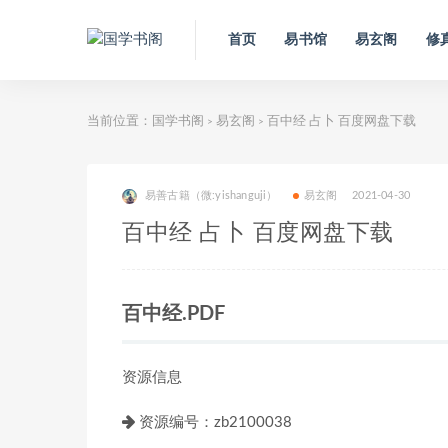
首页
易书馆
易玄阁
修
当前位置：
国学书阁
易玄阁
百中经 占卜 百度网盘下载
>
>
易善古籍（微:yishanguji）
易玄阁
2021-04-30
百中经 占卜 百度网盘下载
百中经.PDF
资源信息
资源编号：zb2100038