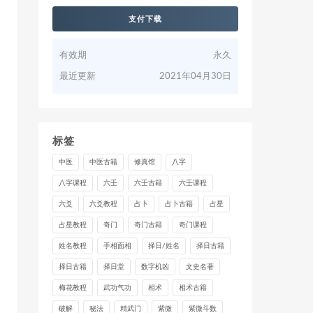
支付下载
有效期
永久
最近更新
2021年04月30日
标签
中医
中医古籍
修真馆
八字
八字课程
六壬
六壬古籍
六壬课程
六爻
六爻教程
占卜
占卜古籍
占星
占星教程
奇门
奇门古籍
奇门课程
姓名教程
手相面相
择日/姓名
择日古籍
择日古籍
择日堂
数字机凶
文史名著
梅花教程
武功气功
相术
相术古籍
破解
秘法
精武门
紫微
紫微斗数