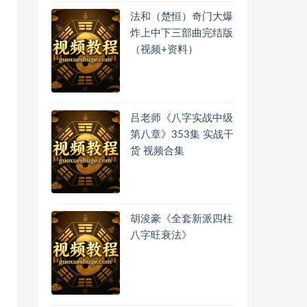
法和（楚恒）奇门大爆
炸上中下三部曲完结版
（视频+资料）
吕老师《八字实战中级
第八章》353集 实战干
货 视频合集
胡浚豪《全套新派四柱
八字旺衰法》