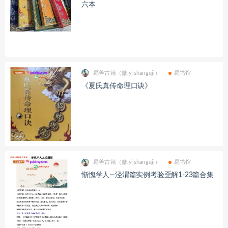
六本
易善古籍（微:yishanguji）
易书馆
《夏氏真传命理口诀》
易善古籍（微:yishanguji）
易书馆
惭愧学人—泾渭篇实例考验歪解1-23篇合集