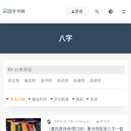
登录
八字
分类筛选
易玄阁
修真阁
易书馆
医武馆
收藏馆
易课堂
发布日期
修改时间
评论数量
随机
热度
易善古籍（微:yishanguji）
易书馆
《夏氏真传命理口诀》夏光明盲派八字一套