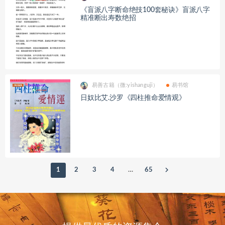
《​盲派八字断命绝技100套秘诀》盲派八字
精准断出寿数绝招
易善古籍（微:yishanguji）
易书馆
日奴比艾.沙罗《四柱推命爱情观》
1
2
3
4
…
65