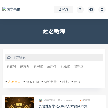
登录
姓名教程
分类筛选
易玄阁
修真阁
易书馆
医武馆
收藏馆
易课堂
发布日期
修改时间
评论数量
随机
热度
易善古籍（微:yishanguji）
易课堂
奕君姓名学–汉字识人术视频11集