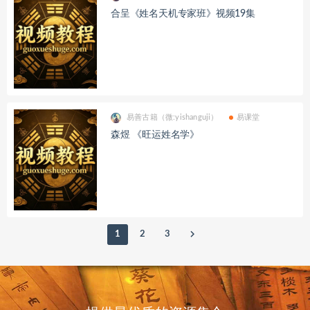
合呈《姓名天机专家班》视频19集
易善古籍（微:yishanguji）
易课堂
森煜 《旺运姓名学》
1
2
3