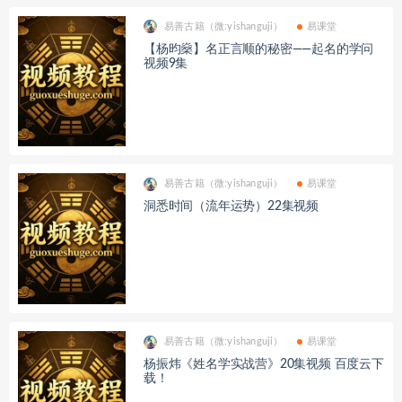
易善古籍（微:yishanguji）
易课堂
【杨昀燊】名正言顺的秘密——起名的学问
视频9集
易善古籍（微:yishanguji）
易课堂
洞悉时间（流年运势）22集视频
易善古籍（微:yishanguji）
易课堂
杨振炜《姓名学实战营》20集视频 百度云下
载！