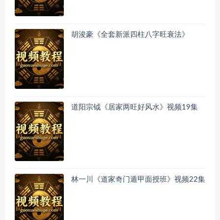
胡浚豪《全套新派四柱八字旺衰法》
道阳宗钺《居家两旺好风水》视频19集
林一川《道家奇门遁甲面授班》视频22集