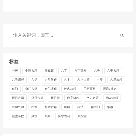
标签
中医
中医古籍
修真馆
八字
八字课程
六壬
六壬古籍
六壬课程
六爻
六爻教程
占卜
占卜古籍
占星
占星教程
奇门
奇门古籍
奇门课程
姓名教程
手相面相
择日/姓名
择日古籍
择日古籍
择日堂
数字机凶
文史名著
梅花教程
武功气功
相术
相术古籍
破解
秘法
精武门
紫微
紫微斗数
风水
风水
风水古籍
风水堂