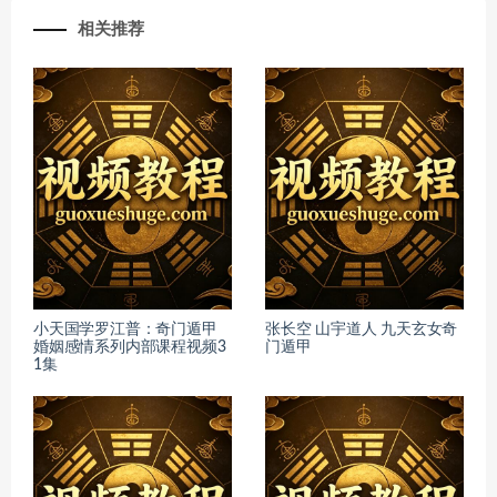
相关推荐
小天国学罗江普：奇门遁甲
张长空 山宇道人 九天玄女奇
婚姻感情系列内部课程视频3
门遁甲
1集