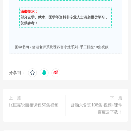
温馨提示：
部分玄学、武术、医学等资料非专业人士请勿模仿学习，
仅供参考！
国学书阁
»
舒涵老师系统课四害小灶系列+手工排盘10集视频
分享到：
上一篇
下一篇
张恒嘉说面相课程50集视频
舒涵六爻班108集 视频+课件
百度云下载！