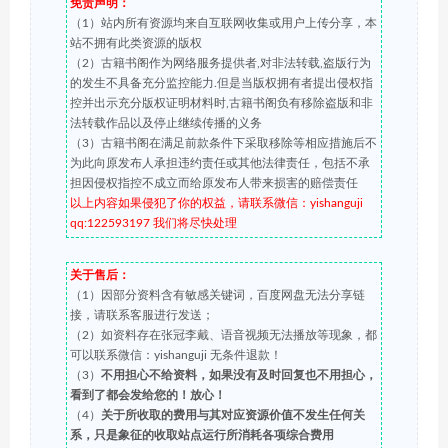
免责声明：
（1）站内所有资源均来自互联网收集或用户上传分享，本
站不拥有此类资源的版权
（2）古籍书阁作为网络服务提供者,对非法转载,盗版行为
的发生不具备充分监控能力.但是当版权拥有者提出侵权指
控并出示充分版权证明材料时,古籍书阁负有移除盗版和非
法转载作品以及停止继续传播的义务
（3）古籍书阁在满足前款条件下采取移除等相应措施后不
为此向原发布人承担违约责任或其他法律责任，包括不承
担因侵权指控不成立而给原发布人带来损害的赔偿责任
以上内容如果侵犯了你的权益，请联系微信：yishanguji
qq:122593197 我们将尽快处理
关于售后：
（1）因部分资料含有敏感关键词，百度网盘无法分享链
接，请联系客服进行发送；
（2）如资料存在张冠李戴、语音视频无法播放等现象，都
可以联系微信：yishanguji 无条件退款！
（3）
不用担心不给资料，如果没有及时回复也不用担心，
看到了都会发给您的！放心！
（4）
关于所收取的费用与其对应资源价值不发生任何关
系，只是象征的收取站点运行所消耗各项综合费用