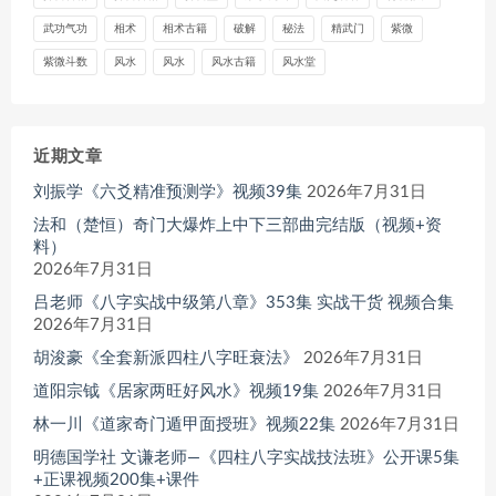
武功气功
相术
相术古籍
破解
秘法
精武门
紫微
紫微斗数
风水
风水
风水古籍
风水堂
近期文章
刘振学《六爻精准预测学》视频39集
2026年7月31日
法和（楚恒）奇门大爆炸上中下三部曲完结版（视频+资
料）
2026年7月31日
吕老师《八字实战中级第八章》353集 实战干货 视频合集
2026年7月31日
胡浚豪《全套新派四柱八字旺衰法》
2026年7月31日
道阳宗钺《居家两旺好风水》视频19集
2026年7月31日
林一川《道家奇门遁甲面授班》视频22集
2026年7月31日
明德国学社 文谦老师—《四柱八字实战技法班》公开课5集
+正课视频200集+课件