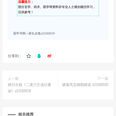
温馨提示：
部分玄学、武术、医学等资料非专业人士请勿模仿学习，
仅供参考！
国学书阁
»
家礼全集z2100019
分享到：
上一篇
下一篇
择日古籍《二度六壬选日要
诸葛亮宝镜图精选 z2100020
诀》z2100018
相关推荐