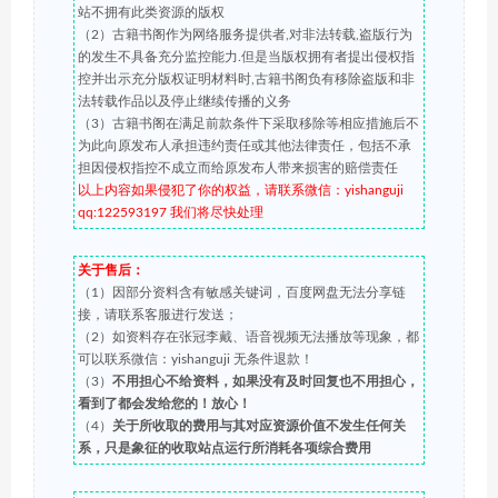
站不拥有此类资源的版权
（2）古籍书阁作为网络服务提供者,对非法转载,盗版行为
的发生不具备充分监控能力.但是当版权拥有者提出侵权指
控并出示充分版权证明材料时,古籍书阁负有移除盗版和非
法转载作品以及停止继续传播的义务
（3）古籍书阁在满足前款条件下采取移除等相应措施后不
为此向原发布人承担违约责任或其他法律责任，包括不承
担因侵权指控不成立而给原发布人带来损害的赔偿责任
以上内容如果侵犯了你的权益，请联系微信：yishanguji
qq:122593197 我们将尽快处理
关于售后：
（1）因部分资料含有敏感关键词，百度网盘无法分享链
接，请联系客服进行发送；
（2）如资料存在张冠李戴、语音视频无法播放等现象，都
可以联系微信：yishanguji 无条件退款！
（3）
不用担心不给资料，如果没有及时回复也不用担心，
看到了都会发给您的！放心！
（4）
关于所收取的费用与其对应资源价值不发生任何关
系，只是象征的收取站点运行所消耗各项综合费用