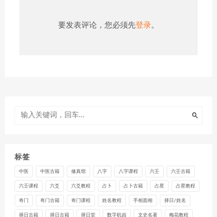
要发表评论，您必须先
登录
。
标签
中医
中医古籍
修真馆
八字
八字课程
六壬
六壬古籍
六壬课程
六爻
六爻教程
占卜
占卜古籍
占星
占星教程
奇门
奇门古籍
奇门课程
姓名教程
手相面相
择日/姓名
择日古籍
择日古籍
择日堂
数字机凶
文史名著
梅花教程