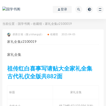
登录
当前位置：
国学书阁
收藏馆
家礼全集z2100019
>
>
易善古籍（微:yishanguji）
收藏馆
2021-04-05
家礼全集z2100019
家礼全集
祖传红白喜事写请贴大全家礼全集
古代礼仪全版共882面
标题
家礼全集