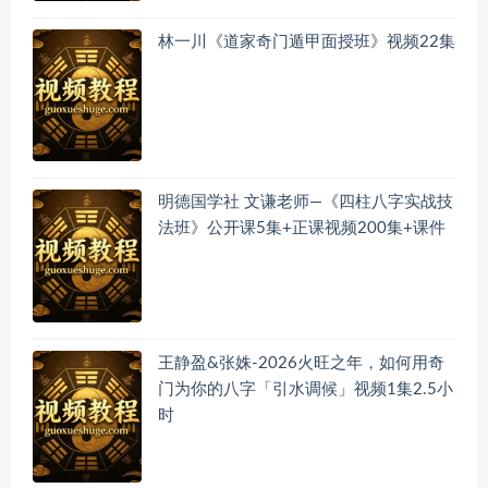
林一川《道家奇门遁甲面授班》视频22集
明德国学社 文谦老师—《四柱八字实战技
法班》公开课5集+正课视频200集+课件
王静盈&张姝-2026火旺之年，如何用奇
门为你的八字「引水调候」视频1集2.5小
时