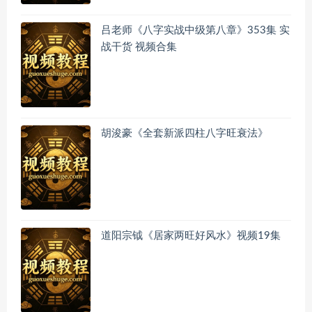
吕老师《八字实战中级第八章》353集 实
战干货 视频合集
胡浚豪《全套新派四柱八字旺衰法》
道阳宗钺《居家两旺好风水》视频19集