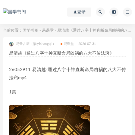
登录
当前位置：
国学书阁
易课堂
易清越《通过八字十神直断命局凶祸的八大不传法窍》
>
>
易善古籍（微:yishanguji）
易课堂
2026-07-31
易清越《通过八字十神直断命局凶祸的八大不传法窍》
26052911 易清越-通过八字十神直断命局凶祸的八大不传
法窍mp4
1集