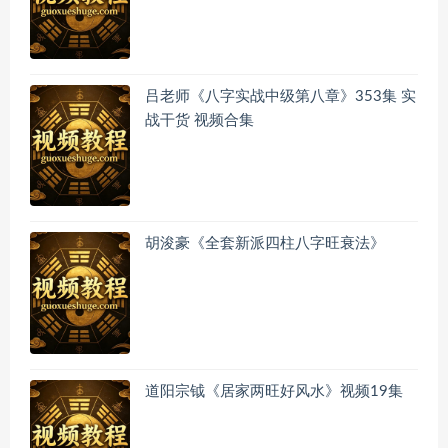
吕老师《八字实战中级第八章》353集 实
战干货 视频合集
胡浚豪《全套新派四柱八字旺衰法》
道阳宗钺《居家两旺好风水》视频19集