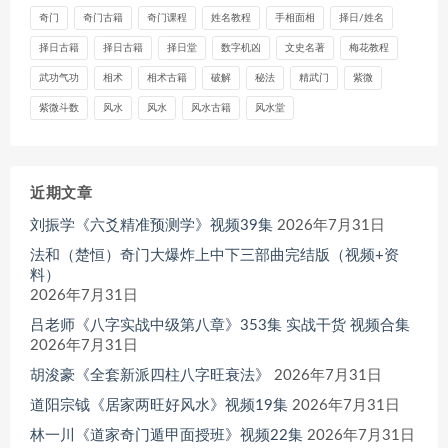
奇门
奇门古籍
奇门课程
姓名教程
手相面相
择日/姓名
择日古籍
择日古籍
择日堂
数字机凶
文史名著
梅花教程
武功气功
相术
相术古籍
破解
秘法
精武门
紫微
紫微斗数
风水
风水
风水古籍
风水堂
近期文章
刘振学《六爻精准预测学》视频39集
2026年7月31日
法和（楚恒）奇门大爆炸上中下三部曲完结版（视频+资
料）
2026年7月31日
吕老师《八字实战中级第八章》353集 实战干货 视频合集
2026年7月31日
胡浚豪《全套新派四柱八字旺衰法》
2026年7月31日
道阳宗钺《居家两旺好风水》视频19集
2026年7月31日
林一川《道家奇门遁甲面授班》视频22集
2026年7月31日