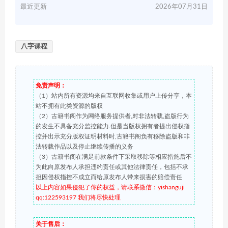
最近更新
2026年07月31日
八字课程
免责声明：
（1）站内所有资源均来自互联网收集或用户上传分享，本
站不拥有此类资源的版权
（2）古籍书阁作为网络服务提供者,对非法转载,盗版行为
的发生不具备充分监控能力.但是当版权拥有者提出侵权指
控并出示充分版权证明材料时,古籍书阁负有移除盗版和非
法转载作品以及停止继续传播的义务
（3）古籍书阁在满足前款条件下采取移除等相应措施后不
为此向原发布人承担违约责任或其他法律责任，包括不承
担因侵权指控不成立而给原发布人带来损害的赔偿责任
以上内容如果侵犯了你的权益，请联系微信：yishanguji
qq:122593197 我们将尽快处理
关于售后：