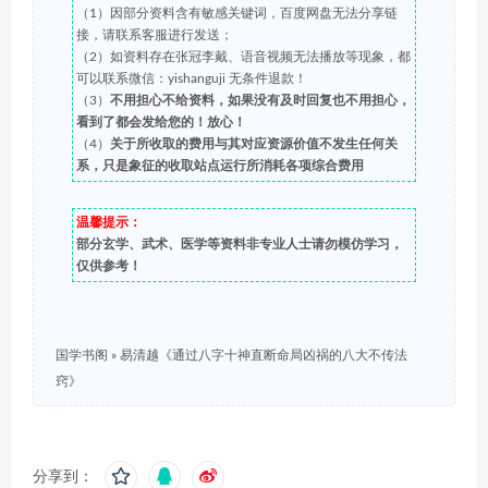
（1）因部分资料含有敏感关键词，百度网盘无法分享链
接，请联系客服进行发送；
（2）如资料存在张冠李戴、语音视频无法播放等现象，都
可以联系微信：yishanguji 无条件退款！
（3）
不用担心不给资料，如果没有及时回复也不用担心，
看到了都会发给您的！放心！
（4）
关于所收取的费用与其对应资源价值不发生任何关
系，只是象征的收取站点运行所消耗各项综合费用
温馨提示：
部分玄学、武术、医学等资料非专业人士请勿模仿学习，
仅供参考！
国学书阁
»
易清越《通过八字十神直断命局凶祸的八大不传法
窍》
分享到：