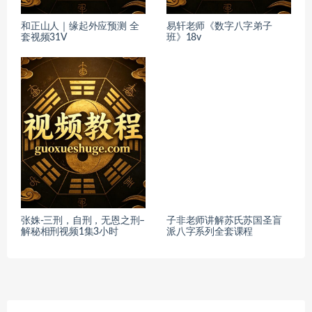
和正山人｜缘起外应预测 全
易轩老师《数字八字弟子
套视频31V
班》18v
张姝-三刑，自刑，无恩之刑–
子非老师讲解苏氏苏国圣盲
解秘相刑视频1集3小时
派八字系列全套课程