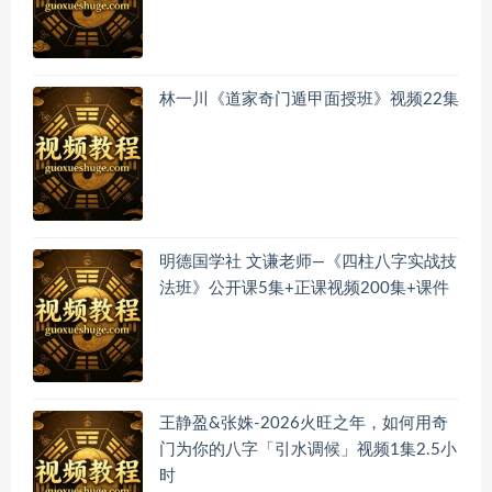
林一川《道家奇门遁甲面授班》视频22集
明德国学社 文谦老师—《四柱八字实战技
法班》公开课5集+正课视频200集+课件
王静盈&张姝-2026火旺之年，如何用奇
门为你的八字「引水调候」视频1集2.5小
时