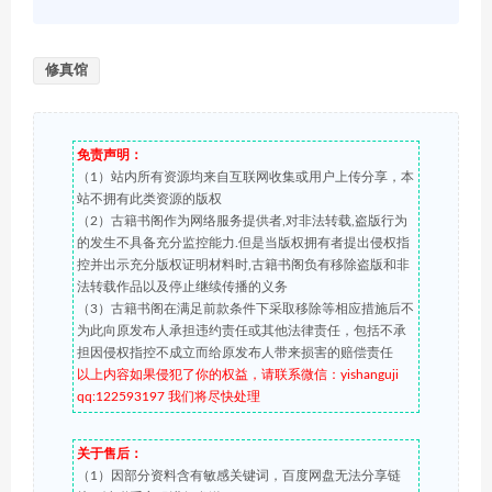
修真馆
免责声明：
（1）站内所有资源均来自互联网收集或用户上传分享，本
站不拥有此类资源的版权
（2）古籍书阁作为网络服务提供者,对非法转载,盗版行为
的发生不具备充分监控能力.但是当版权拥有者提出侵权指
控并出示充分版权证明材料时,古籍书阁负有移除盗版和非
法转载作品以及停止继续传播的义务
（3）古籍书阁在满足前款条件下采取移除等相应措施后不
为此向原发布人承担违约责任或其他法律责任，包括不承
担因侵权指控不成立而给原发布人带来损害的赔偿责任
以上内容如果侵犯了你的权益，请联系微信：yishanguji
qq:122593197 我们将尽快处理
关于售后：
（1）因部分资料含有敏感关键词，百度网盘无法分享链