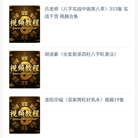
吕老师《八字实战中级第八章》353集 实
战干货 视频合集
胡浚豪《全套新派四柱八字旺衰法》
道阳宗钺《居家两旺好风水》视频19集