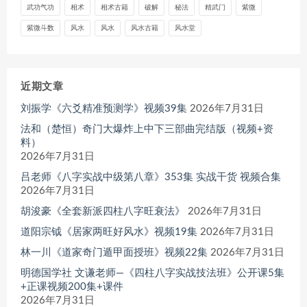
武功气功
相术
相术古籍
破解
秘法
精武门
紫微
紫微斗数
风水
风水
风水古籍
风水堂
近期文章
刘振学《六爻精准预测学》视频39集
2026年7月31日
法和（楚恒）奇门大爆炸上中下三部曲完结版（视频+资
料）
2026年7月31日
吕老师《八字实战中级第八章》353集 实战干货 视频合集
2026年7月31日
胡浚豪《全套新派四柱八字旺衰法》
2026年7月31日
道阳宗钺《居家两旺好风水》视频19集
2026年7月31日
林一川《道家奇门遁甲面授班》视频22集
2026年7月31日
明德国学社 文谦老师—《四柱八字实战技法班》公开课5集
+正课视频200集+课件
2026年7月31日