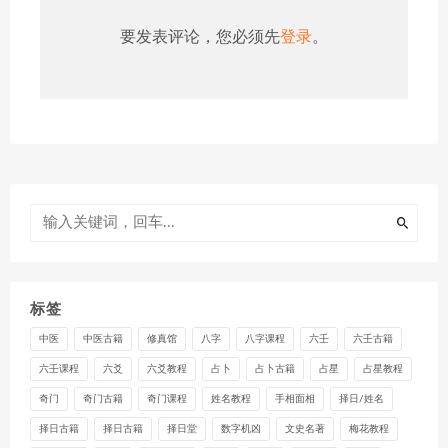
要发表评论，您必须先
登录
。
标签
中医
中医古籍
修真馆
八字
八字课程
六壬
六壬古籍
六壬课程
六爻
六爻教程
占卜
占卜古籍
占星
占星教程
奇门
奇门古籍
奇门课程
姓名教程
手相面相
择日/姓名
择日古籍
择日古籍
择日堂
数字机凶
文史名著
梅花教程