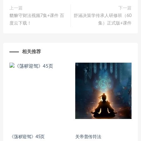
上一篇
下一篇
貔貅守财法视频7集+课件 百
舒涵决策学传承人研修班（60
度云下载！
集）正式版+课件
相关推荐
《荡秽迎驾》45页
关帝普传符法