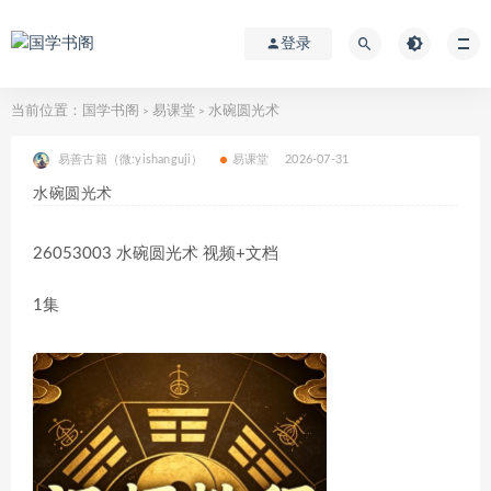
登录
当前位置：
国学书阁
易课堂
水碗圆光术
>
>
易善古籍（微:yishanguji）
易课堂
2026-07-31
水碗圆光术
26053003 水碗圆光术 视频+文档
1集