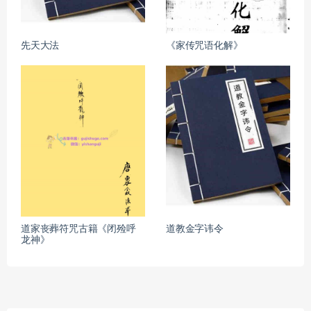
先天大法
《家传咒语化解》
道家丧葬符咒古籍《闭殓呼
道教金字讳令
龙神》