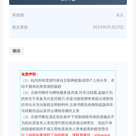
有效期
永久
最近更新
2021年05月23日
秘法
免责声明：
（1）站内所有资源均来自互联网收集或用户上传分享，本
站不拥有此类资源的版权
（2）古籍书阁作为网络服务提供者,对非法转载,盗版行为
的发生不具备充分监控能力.但是当版权拥有者提出侵权指
控并出示充分版权证明材料时,古籍书阁负有移除盗版和非
法转载作品以及停止继续传播的义务
（3）古籍书阁在满足前款条件下采取移除等相应措施后不
为此向原发布人承担违约责任或其他法律责任，包括不承
担因侵权指控不成立而给原发布人带来损害的赔偿责任
以上内容如果侵犯了你的权益，请联系微信：yishanguji