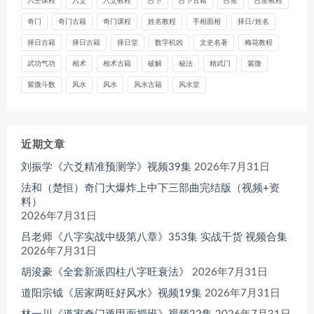
六壬课程
六爻
六爻教程
占卜
占卜古籍
占星
占星教程
奇门
奇门古籍
奇门课程
姓名教程
手相面相
择日/姓名
择日古籍
择日古籍
择日堂
数字机凶
文史名著
梅花教程
武功气功
相术
相术古籍
破解
秘法
精武门
紫微
紫微斗数
风水
风水
风水古籍
风水堂
近期文章
刘振学《六爻精准预测学》视频39集
2026年7月31日
法和（楚恒）奇门大爆炸上中下三部曲完结版（视频+资
料）
2026年7月31日
吕老师《八字实战中级第八章》353集 实战干货 视频合集
2026年7月31日
胡浚豪《全套新派四柱八字旺衰法》
2026年7月31日
道阳宗钺《居家两旺好风水》视频19集
2026年7月31日