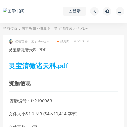
登录
当前位置：
国学书阁
修真阁
灵宝清微诸天科.PDF
>
>
易善古籍（微:yishanguji）
修真阁
2021-05-23
灵宝清微诸天科.PDF
灵宝清微诸天科.pdf
资源信息
资源编号：fz2100063
文件大小52.0 MB (54,620,414 字节)