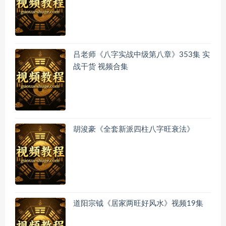
吕老师《八字实战中级第八章》353集 实
战干货 视频合集
胡浚豪《全套新派四柱八字旺衰法》
道阳宗钺《居家两旺好风水》视频19集