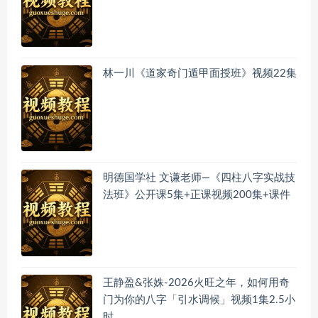
林一川《道家奇门遁甲面授班》视频22集
明德国学社 文谦老师—《四柱八字实战技
法班》公开课5集+正课视频200集+课件
王静盈&张姝-2026火旺之年，如何用奇
门为你的八字「引水调候」视频1集2.5小
时