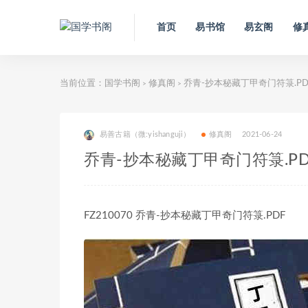
首页
易书馆
易玄阁
修
当前位置：
国学书阁
修真阁
乔青-抄本秘藏丁甲奇门符箓.PD
>
>
易善古籍（微:yishanguji）
修真阁
2021-06-24
乔青-抄本秘藏丁甲奇门符箓.PD
FZ210070 乔青-抄本秘藏丁甲奇门符箓.PDF