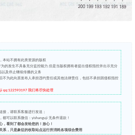
，本站不拥有此类资源的版权
版行为的发生不具备充分监控能力.但是当版权拥有者提出侵权指控并出示充分
品以及停止继续传播的义务
后不为此向原发布人承担违约责任或其他法律责任，包括不承担因侵权指控
qq:122593197 我们将尽快处理
链接，请联系客服进行发送；
以联系微信：yishanguji 无条件退款！
心，看到了都会发给您的！放心！
关系，只是象征的收取站点运行所消耗各项综合费用