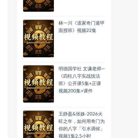
林一川《道家奇门遁甲
面授班》视频22集
明德国学社 文谦老师—
《四柱八字实战技法
班》公开课5集+正课
视频200集+课件
王静盈&张姝-2026火
旺之年，如何用奇门为
你的八字「引水调候」
视频1集2.5小时