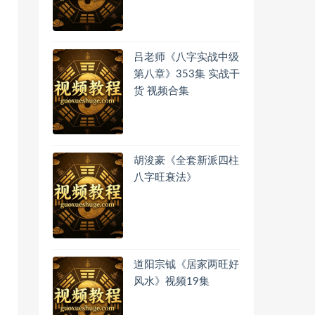
吕老师《八字实战中级
第八章》353集 实战干
货 视频合集
胡浚豪《全套新派四柱
八字旺衰法》
道阳宗钺《居家两旺好
风水》视频19集