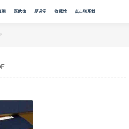
真阁
医武馆
易课堂
收藏馆
点击联系我
F
F