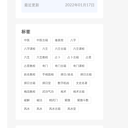
最近更新
2022年01月17日
标签
中医
中医古籍
修真馆
八字
八字课程
六壬
六壬古籍
六壬课程
六爻
六爻教程
占卜
占卜古籍
占星
占星教程
奇门
奇门古籍
奇门课程
姓名教程
手相面相
择日/姓名
择日古籍
择日古籍
择日堂
数字机凶
文史名著
梅花教程
武功气功
相术
相术古籍
破解
秘法
精武门
紫微
紫微斗数
风水
风水
风水古籍
风水堂