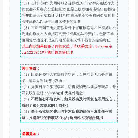
（2）古籍书阁作为网络服务提供者,对非法转载,盗版行为
的发生不具备充分监控能力.但是当版权拥有者提出侵权指
控并出示充分版权证明材料时,古籍书阁负有移除盗版和非
法转载作品以及停止继续传播的义务
（3）古籍书阁在满足前款条件下采取移除等相应措施后不
为此向原发布人承担违约责任或其他法律责任，包括不承
担因侵权指控不成立而给原发布人带来损害的赔偿责任
以上内容如果侵犯了你的权益，请联系微信：yishanguji
qq:122593197 我们将尽快处理
关于售后：
（1）因部分资料含有敏感关键词，百度网盘无法分享链
接，请联系客服进行发送；
（2）如资料存在张冠李戴、语音视频无法播放等现象，都
可以联系微信：yishanguji 无条件退款！
（3）
不用担心不给资料，如果没有及时回复也不用担心，
看到了都会发给您的！放心！
（4）
关于所收取的费用与其对应资源价值不发生任何关
系，只是象征的收取站点运行所消耗各项综合费用
温馨提示：