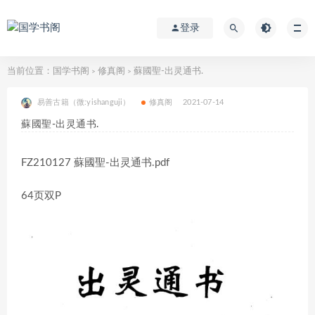
登录
当前位置：
国学书阁
修真阁
蘇國聖-出灵通书.
>
>
易善古籍（微:yishanguji）
修真阁
2021-07-14
蘇國聖-出灵通书.
FZ210127 蘇國聖-出灵通书.pdf
64页双P