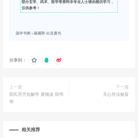
部分玄学、武术、医学等资料非专业人士请勿模仿学习，
仅供参考！
国学书阁
»
蘇國聖-出灵通书.
分享到：
上一篇
下一篇
邵氏符咒化解学 黄镜波 邵伟
天心符法秘旨
华
相关推荐