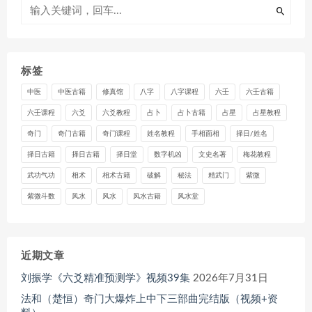
标签
中医
中医古籍
修真馆
八字
八字课程
六壬
六壬古籍
六壬课程
六爻
六爻教程
占卜
占卜古籍
占星
占星教程
奇门
奇门古籍
奇门课程
姓名教程
手相面相
择日/姓名
择日古籍
择日古籍
择日堂
数字机凶
文史名著
梅花教程
武功气功
相术
相术古籍
破解
秘法
精武门
紫微
紫微斗数
风水
风水
风水古籍
风水堂
近期文章
刘振学《六爻精准预测学》视频39集
2026年7月31日
法和（楚恒）奇门大爆炸上中下三部曲完结版（视频+资