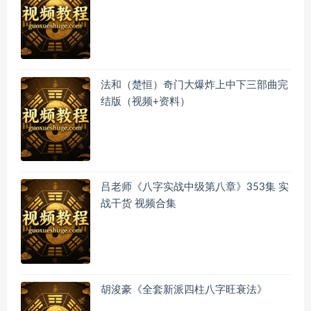
法和（楚恒）奇门大爆炸上中下三部曲完
结版（视频+资料）
吕老师《八字实战中级第八章》353集 实
战干货 视频合集
胡浚豪《全套新派四柱八字旺衰法》