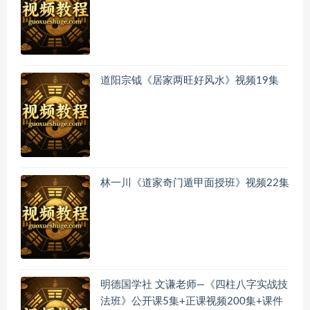
道阳宗钺《居家两旺好风水》视频19集
林一川《道家奇门遁甲面授班》视频22集
明德国学社 文谦老师—《四柱八字实战技
法班》公开课5集+正课视频200集+课件