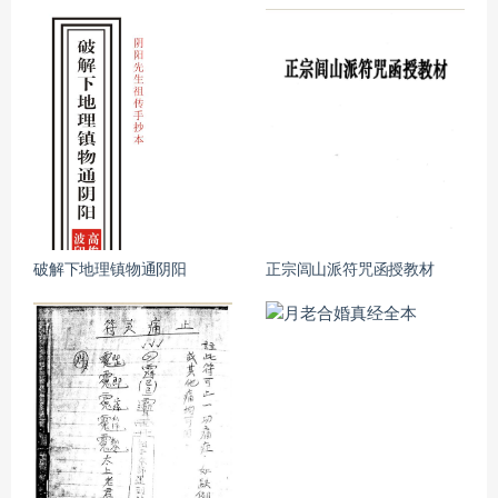
破解下地理镇物通阴阳
正宗闾山派符咒函授教材