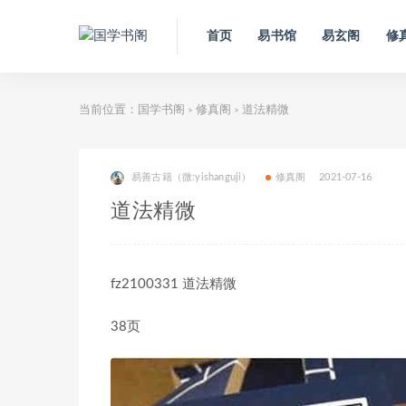
首页
易书馆
易玄阁
修
当前位置：
国学书阁
修真阁
道法精微
>
>
易善古籍（微:yishanguji）
修真阁
2021-07-16
道法精微
fz2100331 道法精微
38页