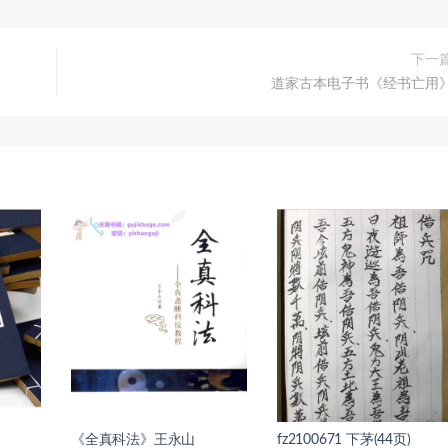
下一
道家古本电子书《经书亡用
《全真科法》王永山
fz2100671 下茅(44页)