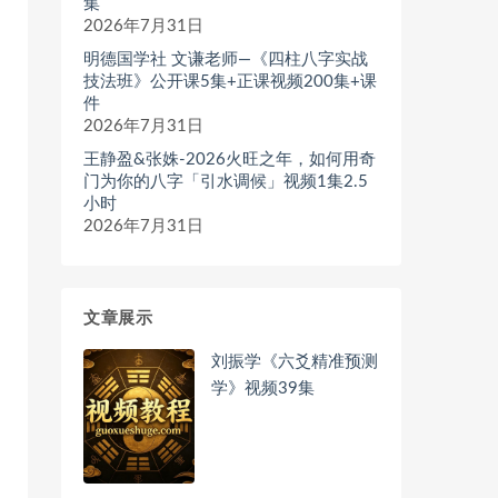
集
2026年7月31日
明德国学社 文谦老师—《四柱八字实战
技法班》公开课5集+正课视频200集+课
件
2026年7月31日
王静盈&张姝-2026火旺之年，如何用奇
门为你的八字「引水调候」视频1集2.5
小时
2026年7月31日
文章展示
刘振学《六爻精准预测
学》视频39集