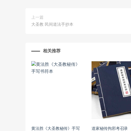
上一篇
大圣教 民间道法手抄本
相关推荐
黄法胜《大圣教秘传》手写
道家秘传拘邪考召录