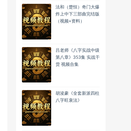
法和（楚恒）奇门大爆
炸上中下三部曲完结版
（视频+资料）
吕老师《八字实战中级
第八章》353集 实战干
货 视频合集
胡浚豪《全套新派四柱
八字旺衰法》