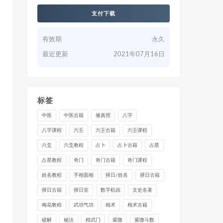
支付下载
有效期
永久
最近更新
2021年07月16日
标签
中医
中医古籍
修真馆
八字
八字课程
六壬
六壬古籍
六壬课程
六爻
六爻教程
占卜
占卜古籍
占星
占星教程
奇门
奇门古籍
奇门课程
姓名教程
手相面相
择日/姓名
择日古籍
择日古籍
择日堂
数字机凶
文史名著
梅花教程
武功气功
相术
相术古籍
破解
秘法
精武门
紫微
紫微斗数