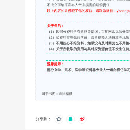
不成立而给原发布人带来损害的赔偿责任
以上内容如果侵犯了你的权益，请联系微信：yishanguji 
关于售后：
（1）因部分资料含有敏感关键词，百度网盘无法分享
（2）如资料存在张冠李戴、语音视频无法播放等现象，都可
（3）
不用担心不给资料，如果没有及时回复也不用担
（4）
关于所收取的费用与其对应资源价值不发生任何
温馨提示：
部分玄学、武术、医学等资料非专业人士请勿模仿学
国学书阁
»
道法精微
分享到：