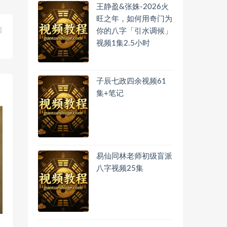
王静盈&张姝-2026火
旺之年，如何用奇门为
篇
你的八字「引水调候」
》
视频1集2.5小时
子辰七政四余视频61
集+笔记
易仙同林老师初级盲派
八字视频25集