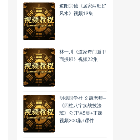
道阳宗钺《居家两旺好
风水》视频19集
林一川《道家奇门遁甲
面授班》视频22集
明德国学社 文谦老师—
《四柱八字实战技法
班》公开课5集+正课
视频200集+课件