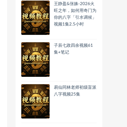
王静盈&张姝-2026火
旺之年，如何用奇门为
你的八字「引水调候」
视频1集2.5小时
子辰七政四余视频61
集+笔记
易仙同林老师初级盲派
八字视频25集