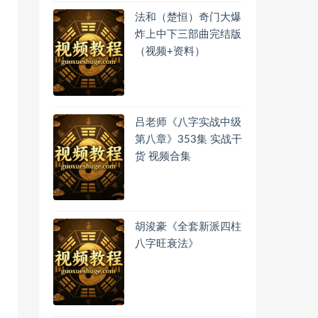
法和（楚恒）奇门大爆
炸上中下三部曲完结版
（视频+资料）
吕老师《八字实战中级
第八章》353集 实战干
货 视频合集
胡浚豪《全套新派四柱
八字旺衰法》