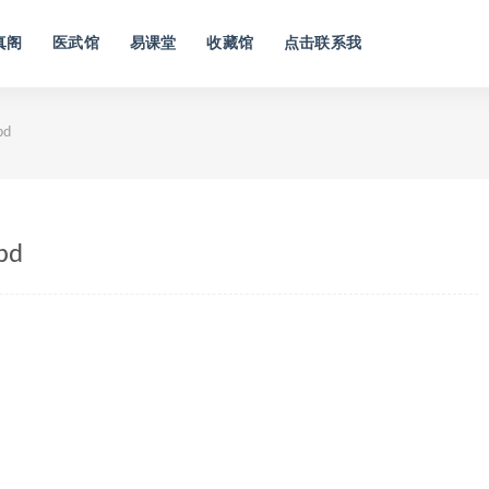
真阁
医武馆
易课堂
收藏馆
点击联系我
d
pd