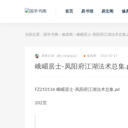
首页
易书馆
易玄阁
修
当前位置：
国学书阁
修真阁
峨嵋居士-凤阳府江湖法术总集.p
>
>
易善古籍（微:yishanguji）
修真阁
2021-07-17
峨嵋居士-凤阳府江湖法术总集.
FZ210136 峨嵋居士-凤阳府江湖法术总集.pd
202页