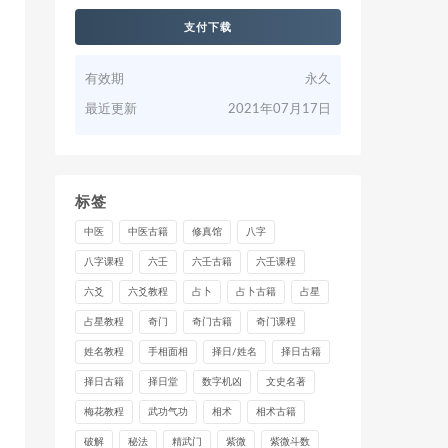
支付下载
有效期
永久
最近更新
2021年07月17日
标签
中医
中医古籍
修真馆
八字
八字课程
六壬
六壬古籍
六壬课程
六爻
六爻教程
占卜
占卜古籍
占星
占星教程
奇门
奇门古籍
奇门课程
姓名教程
手相面相
择日/姓名
择日古籍
择日古籍
择日堂
数字机凶
文史名著
梅花教程
武功气功
相术
相术古籍
破解
秘法
精武门
紫微
紫微斗数