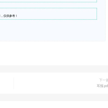
习，仅供参考！
下一
耳报.pd