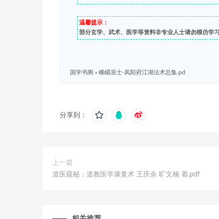
温馨提示：
部分玄学、武术、医学等资料非专业人士请勿模仿学
国学书阁
»
峨嵋居士-凤阳府江湖法术总集.pd
分享到：
上一篇
道医窥秘：道教医学康复术 王庆余 旷文楠 着.pdf
相关推荐