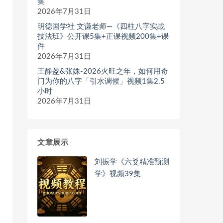
集
2026年7月31日
明德国学社 文谦老师—《四柱八字实战
技法班》公开课5集+正课视频200集+课
件
2026年7月31日
王静盈&张姝-2026火旺之年，如何用奇
门为你的八字「引水调候」视频1集2.5
小时
2026年7月31日
文章展示
刘振学《六爻精准预测
学》视频39集