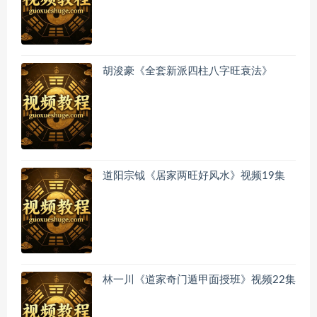
胡浚豪《全套新派四柱八字旺衰法》
道阳宗钺《居家两旺好风水》视频19集
林一川《道家奇门遁甲面授班》视频22集