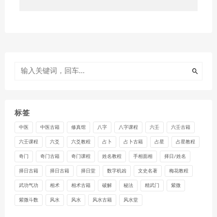
标签
中医
中医古籍
修真馆
八字
八字课程
六壬
六壬古籍
六壬课程
六爻
六爻教程
占卜
占卜古籍
占星
占星教程
奇门
奇门古籍
奇门课程
姓名教程
手相面相
择日/姓名
择日古籍
择日古籍
择日堂
数字机凶
文史名著
梅花教程
武功气功
相术
相术古籍
破解
秘法
精武门
紫微
紫微斗数
风水
风水
风水古籍
风水堂