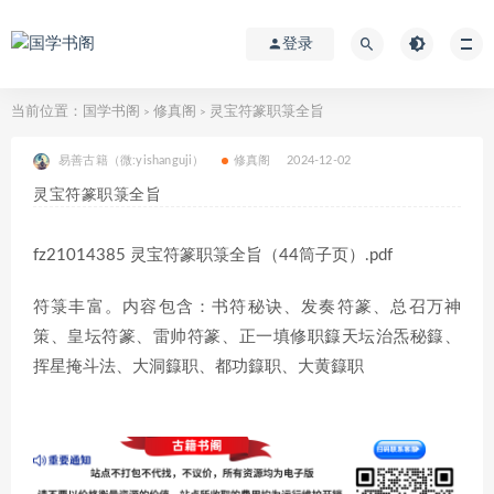
登录
当前位置：
国学书阁
修真阁
灵宝符篆职箓全旨
>
>
易善古籍（微:yishanguji）
修真阁
2024-12-02
灵宝符篆职箓全旨
fz21014385 灵宝符篆职箓全旨（44筒子页）.pdf
符箓丰富。内容包含：书符秘诀、发奏符篆、总召万神
策、皇坛符篆、雷帅符篆、正一填修职籙天坛治炁秘籙、
挥星掩斗法、大洞籙职、都功籙职、大黄籙职