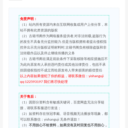
免责声明：
（1）站内所有资源均来自互联网收集或用户上传分享，本
站不拥有此类资源的版权
（2）古籍书阁作为网络服务提供者,对非法转载,盗版行为
的发生不具备充分监控能力.但是当版权拥有者提出侵权指
控并出示充分版权证明材料时,古籍书阁负有移除盗版和非
法转载作品以及停止继续传播的义务
（3）古籍书阁在满足前款条件下采取移除等相应措施后不
为此向原发布人承担违约责任或其他法律责任，包括不承
担因侵权指控不成立而给原发布人带来损害的赔偿责任
以上内容如果侵犯了你的权益，请联系微信：yishanguji
qq:122593197 我们将尽快处理
关于售后：
（1）因部分资料含有敏感关键词，百度网盘无法分享链
接，请联系客服进行发送；
（2）如资料存在张冠李戴、语音视频无法播放等现象，都
可以联系微信：yishanguji 无条件退款！
（3）
不用担心不给资料，如果没有及时回复也不用担心，