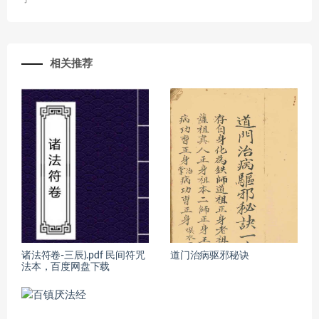
相关推荐
诸法符卷-三辰).pdf 民间符咒
道门治病驱邪秘诀
法本，百度网盘下载