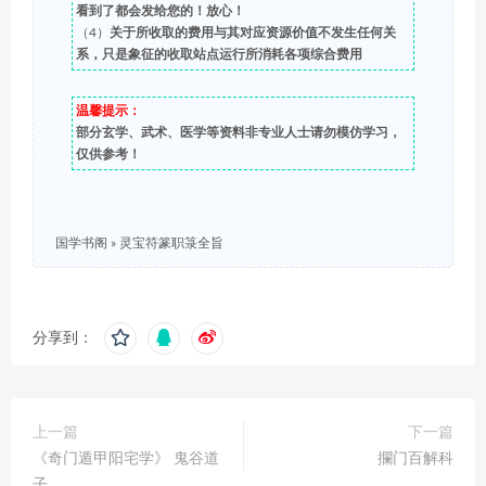
看到了都会发给您的！放心！
（4）
关于所收取的费用与其对应资源价值不发生任何关
系，只是象征的收取站点运行所消耗各项综合费用
温馨提示：
部分玄学、武术、医学等资料非专业人士请勿模仿学习，
仅供参考！
国学书阁
»
灵宝符篆职箓全旨
分享到：
上一篇
下一篇
《奇门遁甲阳宅学》 鬼谷道
攔门百解科
子