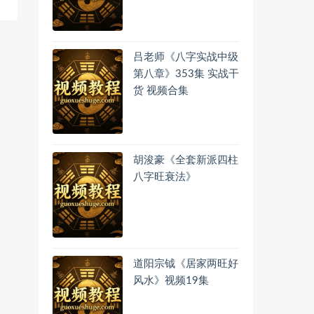
吕老师《八字实战中级
第八章》353集 实战干
货 视频合集
胡浚豪《全套新派四柱
八字旺衰法》
道阳宗钺《居家两旺好
风水》视频19集