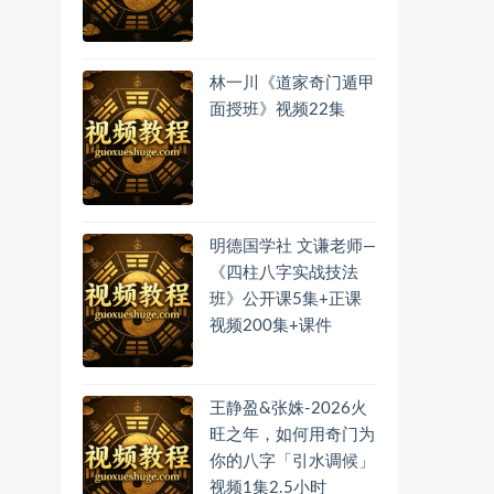
林一川《道家奇门遁甲
面授班》视频22集
明德国学社 文谦老师—
《四柱八字实战技法
班》公开课5集+正课
视频200集+课件
王静盈&张姝-2026火
旺之年，如何用奇门为
你的八字「引水调候」
视频1集2.5小时