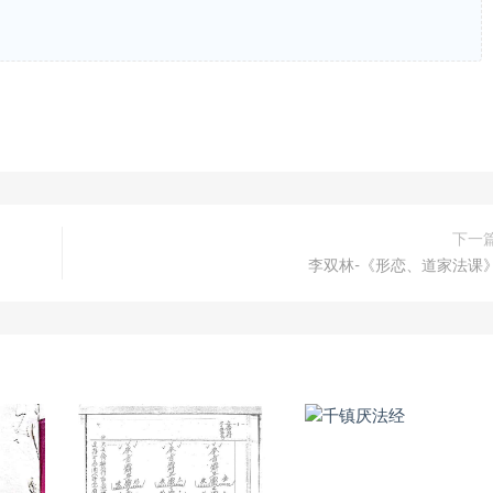
下一
李双林-《形恋、道家法课