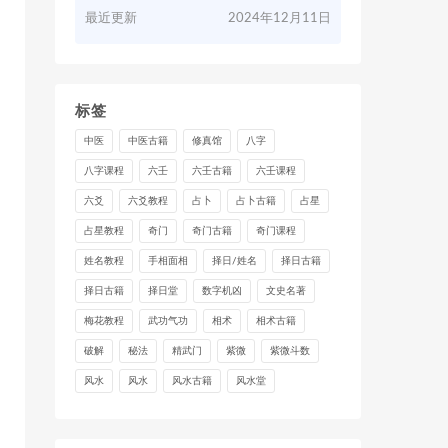
最近更新
2024年12月11日
标签
中医
中医古籍
修真馆
八字
八字课程
六壬
六壬古籍
六壬课程
六爻
六爻教程
占卜
占卜古籍
占星
占星教程
奇门
奇门古籍
奇门课程
姓名教程
手相面相
择日/姓名
择日古籍
择日古籍
择日堂
数字机凶
文史名著
梅花教程
武功气功
相术
相术古籍
破解
秘法
精武门
紫微
紫微斗数
风水
风水
风水古籍
风水堂