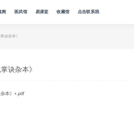
真阁
医武馆
易课堂
收藏馆
点击联系我
咒掌诀杂本》
咒掌诀杂本》
本》+.pdf