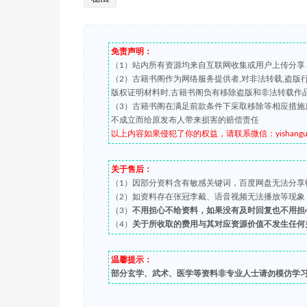
免责声明：
（1）站内所有资源均来自互联网收集或用户上传分享
（2）古籍书阁作为网络服务提供者,对非法转载,盗
版权证明材料时,古籍书阁负有移除盗版和非法转载作
（3）古籍书阁在满足前款条件下采取移除等相应措施
不成立而给原发布人带来损害的赔偿责任
以上内容如果侵犯了你的权益，请联系微信：yishanguji 
关于售后：
（1）因部分资料含有敏感关键词，百度网盘无法分享
（2）如资料存在张冠李戴、语音视频无法播放等现象，都可
（3）
不用担心不给资料，如果没有及时回复也不用担
（4）
关于所收取的费用与其对应资源价值不发生任何
温馨提示：
部分玄学、武术、医学等资料非专业人士请勿模仿学