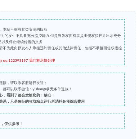
，本站不拥有此类资源的版权
版行为的发生不具备充分监控能力.但是当版权拥有者提出侵权指控并出示充分
品以及停止继续传播的义务
后不为此向原发布人承担违约责任或其他法律责任，包括不承担因侵权指控
qq:122593197 我们将尽快处理
链接，请联系客服进行发送；
以联系微信：yishanguji 无条件退款！
心，看到了都会发给您的！放心！
关系，只是象征的收取站点运行所消耗各项综合费用
习，仅供参考！