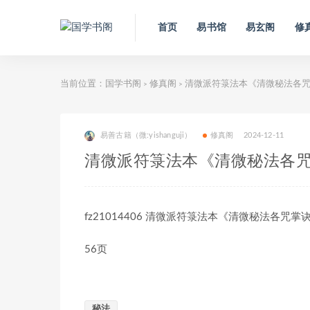
首页
易书馆
易玄阁
修
当前位置：
国学书阁
修真阁
清微派符箓法本《清微秘法各
>
>
易善古籍（微:yishanguji）
修真阁
2024-12-11
清微派符箓法本《清微秘法各
fz21014406 清微派符箓法本《清微秘法各咒掌诀杂
56页
秘法