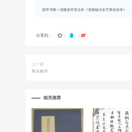
国学书阁
»
清微派符箓法本《清微秘法各咒掌诀杂本》
分享到：
上一篇
风水秘术
相关推荐