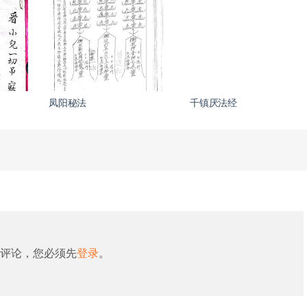
凤阳秘法
千镇厌法经
评论，您必须先
登录
。