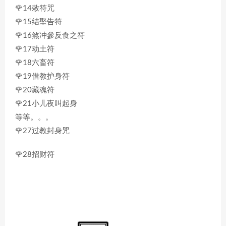
🌹14敕符咒
🌹15结埾告符
🌹16煞冲參反食之符
🌹17动土符
🌹18六畜符
🌹19借教护身符
🌹20藏魂符
🌹21小儿夜叫起身
等等。。。
🌹27过教封身咒
🌹28招财符