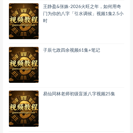
王静盈&张姝-2026火旺之年，如何用奇
门为你的八字「引水调候」视频1集2.5小
时
子辰七政四余视频61集+笔记
易仙同林老师初级盲派八字视频25集