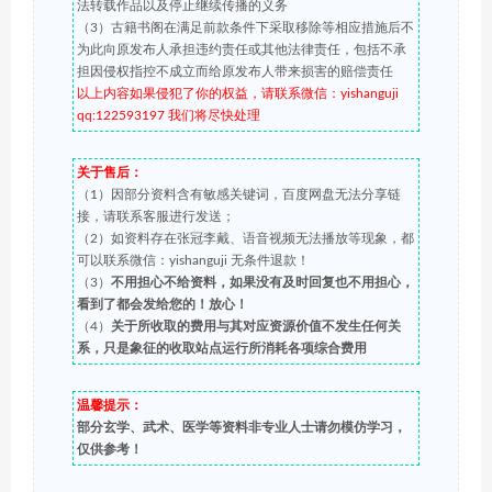
法转载作品以及停止继续传播的义务
（3）古籍书阁在满足前款条件下采取移除等相应措施后不
为此向原发布人承担违约责任或其他法律责任，包括不承
担因侵权指控不成立而给原发布人带来损害的赔偿责任
以上内容如果侵犯了你的权益，请联系微信：yishanguji
qq:122593197 我们将尽快处理
关于售后：
（1）因部分资料含有敏感关键词，百度网盘无法分享链
接，请联系客服进行发送；
（2）如资料存在张冠李戴、语音视频无法播放等现象，都
可以联系微信：yishanguji 无条件退款！
（3）
不用担心不给资料，如果没有及时回复也不用担心，
看到了都会发给您的！放心！
（4）
关于所收取的费用与其对应资源价值不发生任何关
系，只是象征的收取站点运行所消耗各项综合费用
温馨提示：
部分玄学、武术、医学等资料非专业人士请勿模仿学习，
仅供参考！