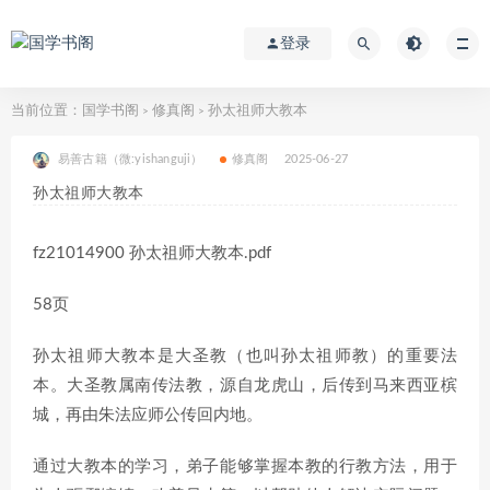
登录
当前位置：
国学书阁
修真阁
孙太祖师大教本
>
>
易善古籍（微:yishanguji）
修真阁
2025-06-27
孙太祖师大教本
fz21014900 孙太祖师大教本.pdf
58页
孙太祖师大教本是大圣教（也叫孙太祖师教）的重要法
本。大圣教属南传法教，源自龙虎山，后传到马来西亚槟
城，再由朱法应师公传回内地。
通过大教本的学习，弟子能够掌握本教的行教方法，用于