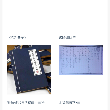
《玄科备要》
诸阶镇贴符
轩辕碑记医学祝由十三科
金英教法本-三