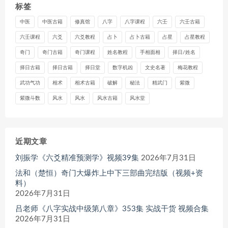
标签
中医
中医古籍
修真馆
八字
八字课程
六壬
六壬古籍
六壬课程
六爻
六爻教程
占卜
占卜古籍
占星
占星教程
奇门
奇门古籍
奇门课程
姓名教程
手相面相
择日/姓名
择日古籍
择日古籍
择日堂
数字机凶
文史名著
梅花教程
武功气功
相术
相术古籍
破解
秘法
精武门
紫微
紫微斗数
风水
风水
风水古籍
风水堂
近期文章
刘振学《六爻精准预测学》视频39集
2026年7月31日
法和（楚恒）奇门大爆炸上中下三部曲完结版（视频+资
料）
2026年7月31日
吕老师《八字实战中级第八章》353集 实战干货 视频合集
2026年7月31日