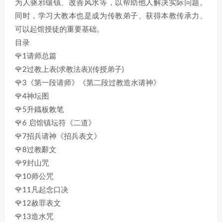
为人驱邪镶镇、改善风水等，以帮助他人解决实际问题。
同时，学习大教本也是成为传教弟子、获得本教传承力、
可以起馆授徒的重要基础。
目录
🌹1请师总篇
🌹2过教上表(求教法表)(传授弟子)
🌹3《第一段请师》《第二段过教造水请神》
🌹4神坛图
🌹5升鐡板敇笔
🌹6 启馆镇坛符《二道》
🌹7招兵请神《招兵表文》
🌹8过教辭文
🌹9封山咒
🌹10师公咒
🌹11凡起念口决
🌹12赦罪表文
🌹13造水咒