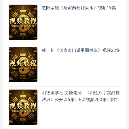
道阳宗钺《居家两旺好风水》视频19集
林一川《道家奇门遁甲面授班》视频22集
明德国学社 文谦老师—《四柱八字实战技
法班》公开课5集+正课视频200集+课件