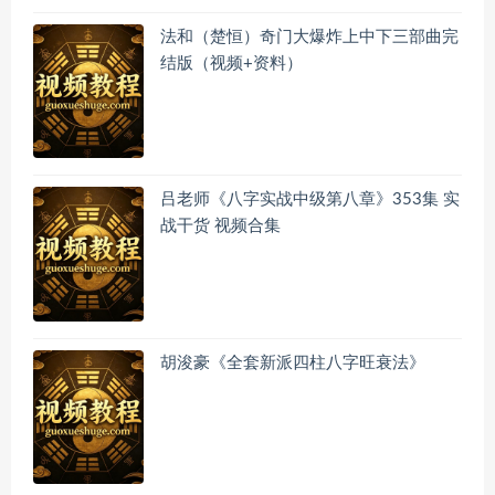
法和（楚恒）奇门大爆炸上中下三部曲完
结版（视频+资料）
吕老师《八字实战中级第八章》353集 实
战干货 视频合集
胡浚豪《全套新派四柱八字旺衰法》