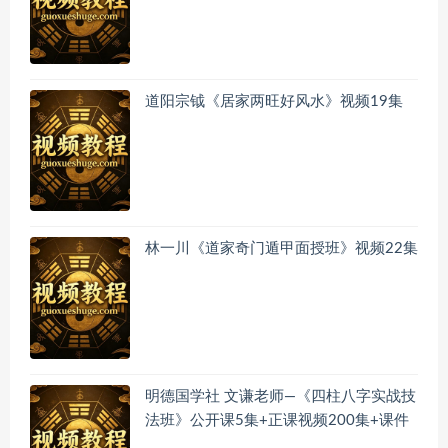
道阳宗钺《居家两旺好风水》视频19集
林一川《道家奇门遁甲面授班》视频22集
明德国学社 文谦老师—《四柱八字实战技
法班》公开课5集+正课视频200集+课件