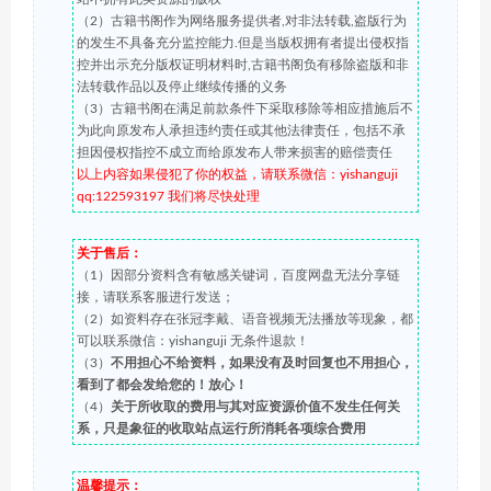
（2）古籍书阁作为网络服务提供者,对非法转载,盗版行为
的发生不具备充分监控能力.但是当版权拥有者提出侵权指
控并出示充分版权证明材料时,古籍书阁负有移除盗版和非
法转载作品以及停止继续传播的义务
（3）古籍书阁在满足前款条件下采取移除等相应措施后不
为此向原发布人承担违约责任或其他法律责任，包括不承
担因侵权指控不成立而给原发布人带来损害的赔偿责任
以上内容如果侵犯了你的权益，请联系微信：yishanguji
qq:122593197 我们将尽快处理
关于售后：
（1）因部分资料含有敏感关键词，百度网盘无法分享链
接，请联系客服进行发送；
（2）如资料存在张冠李戴、语音视频无法播放等现象，都
可以联系微信：yishanguji 无条件退款！
（3）
不用担心不给资料，如果没有及时回复也不用担心，
看到了都会发给您的！放心！
（4）
关于所收取的费用与其对应资源价值不发生任何关
系，只是象征的收取站点运行所消耗各项综合费用
温馨提示：