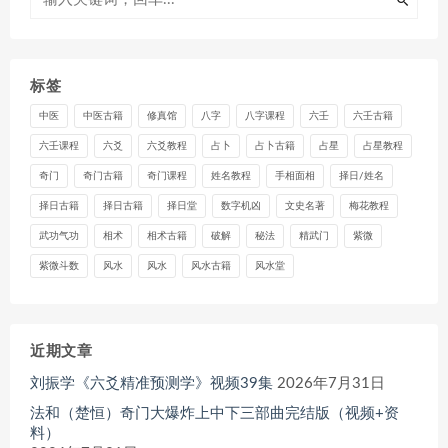
标签
中医
中医古籍
修真馆
八字
八字课程
六壬
六壬古籍
六壬课程
六爻
六爻教程
占卜
占卜古籍
占星
占星教程
奇门
奇门古籍
奇门课程
姓名教程
手相面相
择日/姓名
择日古籍
择日古籍
择日堂
数字机凶
文史名著
梅花教程
武功气功
相术
相术古籍
破解
秘法
精武门
紫微
紫微斗数
风水
风水
风水古籍
风水堂
近期文章
刘振学《六爻精准预测学》视频39集
2026年7月31日
法和（楚恒）奇门大爆炸上中下三部曲完结版（视频+资
料）