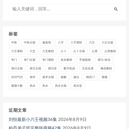
标签
中医
中医古籍
修真馆
八字
八字课程
六壬
六壬古籍
六壬课程
六爻
六爻教程
占卜
占卜古籍
占星
占星教程
奇门
奇门古籍
奇门课程
姓名教程
手相面相
择日/姓名
择日古籍
择日古籍
择日堂
数字机凶
文史名著
梅花教程
武功气功
相术
相术古籍
破解
秘法
精武门
紫微
紫微斗数
风水
风水
风水古籍
风水堂
近期文章
刘恒最新小六壬视频36集
2026年8月9日
柏乔弟子班完整版视频42集
2026年8月9日