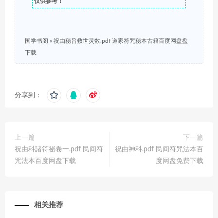
仅供参考！
国学书阁
»
祝由秘旨救世灵数.pdf 道家符咒秘本古籍百度网盘盘
下载
分享到：
上一篇
下一篇
祝由科諸符祕卷一.pdf 民间符
祝由神科.pdf 民间符咒法本百
咒法本百度网盘下载
度网盘免费下载
相关推荐