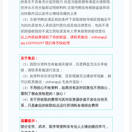
的发生不具备充分监控能力.但是当版权拥有者提出侵权指
控并出示充分版权证明材料时,古籍书阁负有移除盗版和非
法转载作品以及停止继续传播的义务
（3）古籍书阁在满足前款条件下采取移除等相应措施后不
为此向原发布人承担违约责任或其他法律责任，包括不承
担因侵权指控不成立而给原发布人带来损害的赔偿责任
以上内容如果侵犯了你的权益，请联系微信：yishanguji
qq:122593197 我们将尽快处理
关于售后：
（1）因部分资料含有敏感关键词，百度网盘无法分享链
接，请联系客服进行发送；
（2）如资料存在张冠李戴、语音视频无法播放等现象，都
可以联系微信：yishanguji 无条件退款！
（3）
不用担心不给资料，如果没有及时回复也不用担心，
看到了都会发给您的！放心！
（4）
关于所收取的费用与其对应资源价值不发生任何关
系，只是象征的收取站点运行所消耗各项综合费用
温馨提示：
部分玄学、武术、医学等资料非专业人士请勿模仿学习，