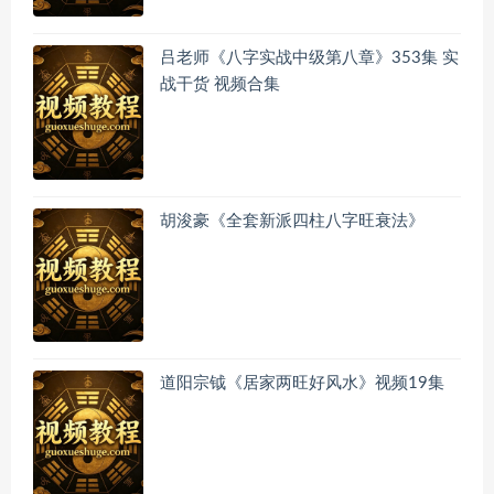
吕老师《八字实战中级第八章》353集 实
战干货 视频合集
胡浚豪《全套新派四柱八字旺衰法》
道阳宗钺《居家两旺好风水》视频19集