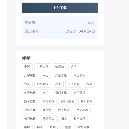
支付下载
有效期
永久
最近更新
2021年04月24日
标签
中医
中医古籍
修真馆
八字
八字课程
六壬
六壬古籍
六壬课程
六爻
六爻教程
占卜
占卜古籍
占星
占星教程
奇门
奇门古籍
奇门课程
姓名教程
手相面相
择日/姓名
择日古籍
择日古籍
择日堂
数字机凶
文史名著
梅花教程
武功气功
相术
相术古籍
破解
秘法
精武门
紫微
紫微斗数