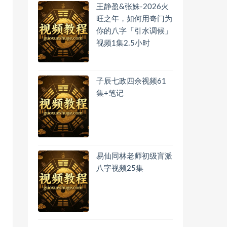
王静盈&张姝-2026火
旺之年，如何用奇门为
你的八字「引水调候」
视频1集2.5小时
子辰七政四余视频61
集+笔记
易仙同林老师初级盲派
八字视频25集