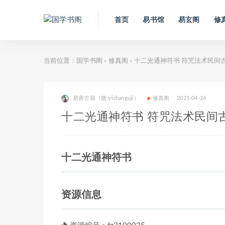
首页
易书馆
易玄阁
修
当前位置：
国学书阁
修真阁
十二光通神符书 符咒法术民间
>
>
易善古籍（微:yishanguji）
修真阁
2021-04-24
十二光通神符书 符咒法术民间
十二光通神符书
资源信息