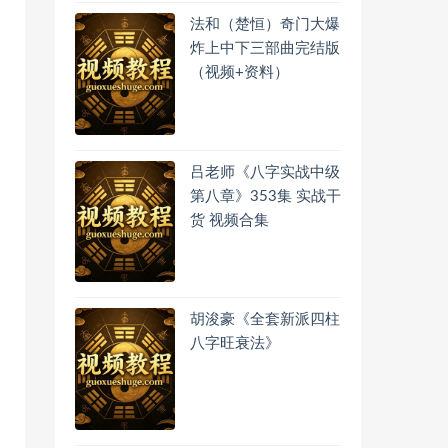
法和（楚恒）奇门大爆
炸上中下三部曲完结版
（视频+资料）
吕老师《八字实战中级
第八章》353集 实战干
货 视频合集
胡浚豪《全套新派四柱
八字旺衰法》