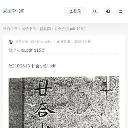
登录
当前位置：
国学书阁
修真阁
廿合少倁.pdf 115页
>
>
易善古籍（微:yishanguji）
修真阁
2022-01-15
廿合少倁.pdf 115页
fz2100613 廿合少倁.pdf