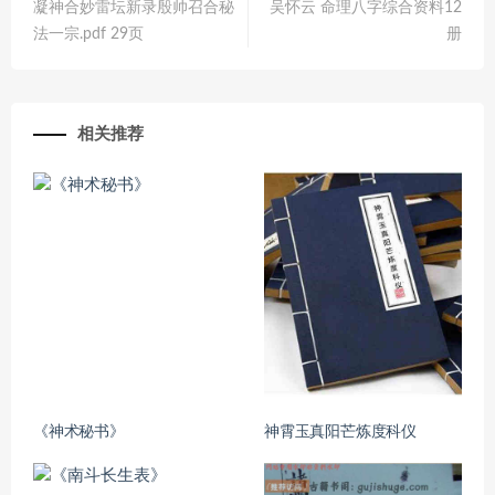
凝神合妙雷坛新录殷帅召合秘
吴怀云 命理八字综合资料12
法一宗.pdf 29页
册
相关推荐
《神术秘书》
神霄玉真阳芒炼度科仪