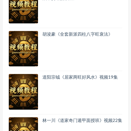
胡浚豪《全套新派四柱八字旺衰法》
道阳宗钺《居家两旺好风水》视频19集
林一川《道家奇门遁甲面授班》视频22集