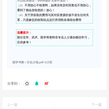
可以联系微信：yishanguji 无条件退款！
（3）
不用担心不给资料，如果没有及时回复也不用担心，
看到了都会发给您的！放心！
（4）
关于所收取的费用与其对应资源价值不发生任何关
系，只是象征的收取站点运行所消耗各项综合费用
温馨提示：
部分玄学、武术、医学等资料非专业人士请勿模仿学习，
仅供参考！
国学书阁
»
廿合少倁.pdf 115页
分享到：
上一篇
下一篇