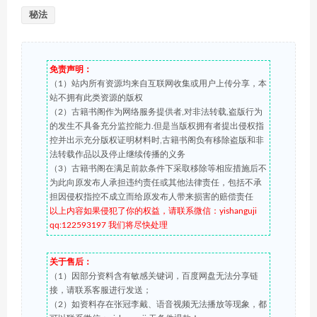
秘法
免责声明：
（1）站内所有资源均来自互联网收集或用户上传分享，本
站不拥有此类资源的版权
（2）古籍书阁作为网络服务提供者,对非法转载,盗版行为
的发生不具备充分监控能力.但是当版权拥有者提出侵权指
控并出示充分版权证明材料时,古籍书阁负有移除盗版和非
法转载作品以及停止继续传播的义务
（3）古籍书阁在满足前款条件下采取移除等相应措施后不
为此向原发布人承担违约责任或其他法律责任，包括不承
担因侵权指控不成立而给原发布人带来损害的赔偿责任
以上内容如果侵犯了你的权益，请联系微信：yishanguji
qq:122593197 我们将尽快处理
关于售后：
（1）因部分资料含有敏感关键词，百度网盘无法分享链
接，请联系客服进行发送；
（2）如资料存在张冠李戴、语音视频无法播放等现象，都