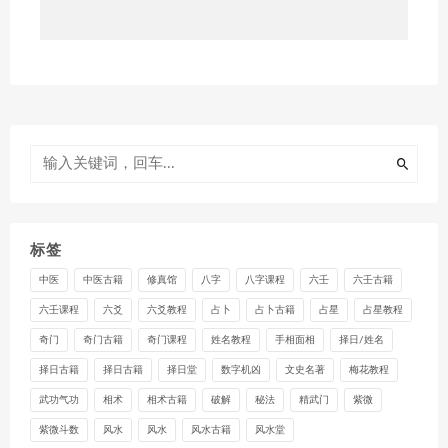
标签
中医
中医古籍
修真馆
八字
八字课程
六壬
六壬古籍
六壬课程
六爻
六爻教程
占卜
占卜古籍
占星
占星教程
奇门
奇门古籍
奇门课程
姓名教程
手相面相
择日/姓名
择日古籍
择日古籍
择日堂
数字机凶
文史名著
梅花教程
武功气功
相术
相术古籍
破解
秘法
精武门
紫微
紫微斗数
风水
风水
风水古籍
风水堂