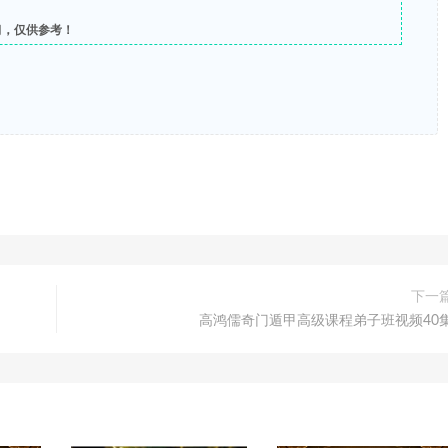
习，仅供参考！
下一
高鸿儒奇门遁甲高级课程弟子班视频40