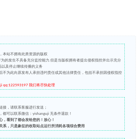
，本站不拥有此类资源的版权
版行为的发生不具备充分监控能力.但是当版权拥有者提出侵权指控并出示充分
品以及停止继续传播的义务
后不为此向原发布人承担违约责任或其他法律责任，包括不承担因侵权指控
qq:122593197 我们将尽快处理
链接，请联系客服进行发送；
以联系微信：yishanguji 无条件退款！
心，看到了都会发给您的！放心！
关系，只是象征的收取站点运行所消耗各项综合费用