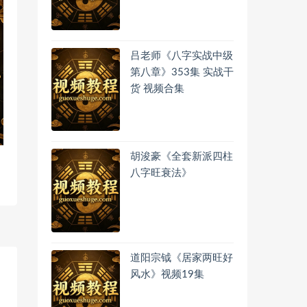
吕老师《八字实战中级
第八章》353集 实战干
货 视频合集
胡浚豪《全套新派四柱
八字旺衰法》
道阳宗钺《居家两旺好
风水》视频19集