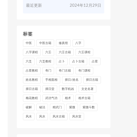
最近更新
2024年12月29日
标签
中医
中医古籍
修真馆
八字
八字课程
六壬
六壬古籍
六壬课程
六爻
六爻教程
占卜
占卜古籍
占星
占星教程
奇门
奇门古籍
奇门课程
姓名教程
手相面相
择日/姓名
择日古籍
择日古籍
择日堂
数字机凶
文史名著
梅花教程
武功气功
相术
相术古籍
破解
秘法
精武门
紫微
紫微斗数
风水
风水
风水古籍
风水堂