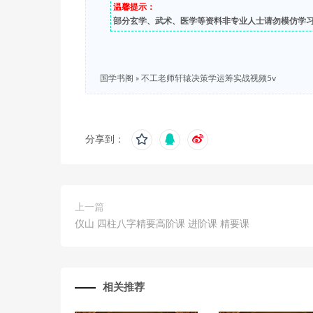
温馨提示：
部分玄学、武术、医学等资料非专业人士请勿模仿学
国学书阁
»
不工老师轩辕决策学运筹实战视频5v
分享到：
上一篇
仪山 四柱‮字八‬精要高阶课 进阶课 精要课
相关推荐