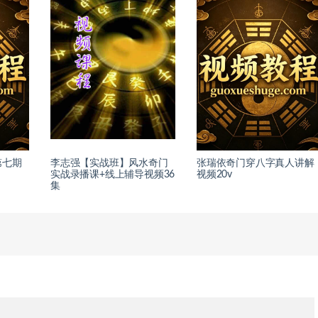
第七期
李志强【实战班】风水奇门
张瑞依奇门穿八字真人讲解
实战录播课+线上辅导视频36
视频20v
集