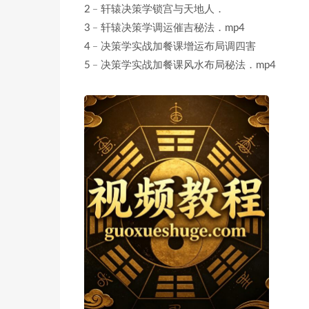
2﹣轩辕决策学锁宫与天地人．
3﹣轩辕决策学调运催吉秘法．mp4
4﹣决策学实战加餐课增运布局调四害
5﹣决策学实战加餐课风水布局秘法．mp4