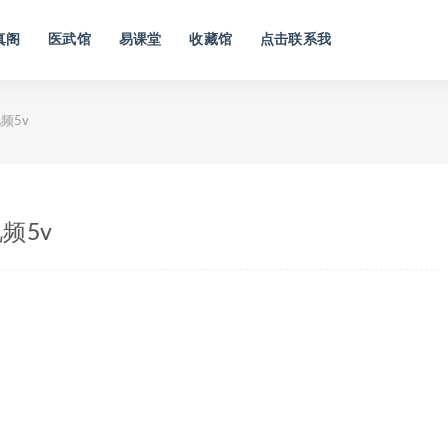
真阁
医武馆
易课堂
收藏馆
点击联系我
频5v
频5v