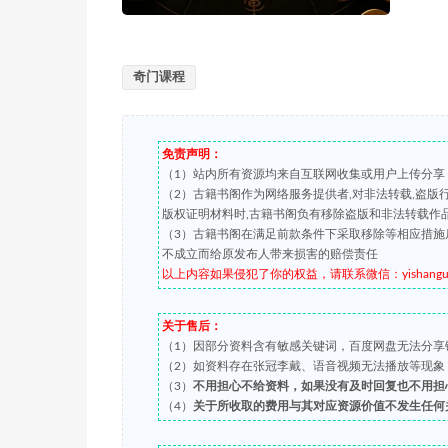
奇门课程
免责声明：
（1）站内所有资源均来自互联网收集或用户上传分享
（2）古籍书阁作为网络服务提供者,对非法转载,盗
版权证明材料时,古籍书阁负有移除盗版和非法转载作
（3）古籍书阁在满足前款条件下采取移除等相应措施
不成立而给原发布人带来损害的赔偿责任
以上内容如果侵犯了你的权益，请联系微信：yishanguji 
关于售后：
（1）因部分资料含有敏感关键词，百度网盘无法分享
（2）如资料存在张冠李戴、语音视频无法播放等现象，都可
（3）
不用担心不给资料，如果没有及时回复也不用担
（4）
关于所收取的费用与其对应资源价值不发生任何