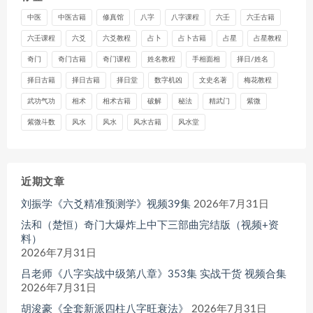
中医
中医古籍
修真馆
八字
八字课程
六壬
六壬古籍
六壬课程
六爻
六爻教程
占卜
占卜古籍
占星
占星教程
奇门
奇门古籍
奇门课程
姓名教程
手相面相
择日/姓名
择日古籍
择日古籍
择日堂
数字机凶
文史名著
梅花教程
武功气功
相术
相术古籍
破解
秘法
精武门
紫微
紫微斗数
风水
风水
风水古籍
风水堂
近期文章
刘振学《六爻精准预测学》视频39集
2026年7月31日
法和（楚恒）奇门大爆炸上中下三部曲完结版（视频+资
料）
2026年7月31日
吕老师《八字实战中级第八章》353集 实战干货 视频合集
2026年7月31日
胡浚豪《全套新派四柱八字旺衰法》
2026年7月31日