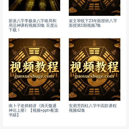
新派八字李极泉八字格局和
崔文举线下23年面授班八字
用忌神课程视频33集 百度云
面授第1期视频7集
下载！
南卜子老师精讲《滴天髓通
安易芳四柱八字中高阶课程
神论上册》【视频+ppt+配套
视频62集
书籍】