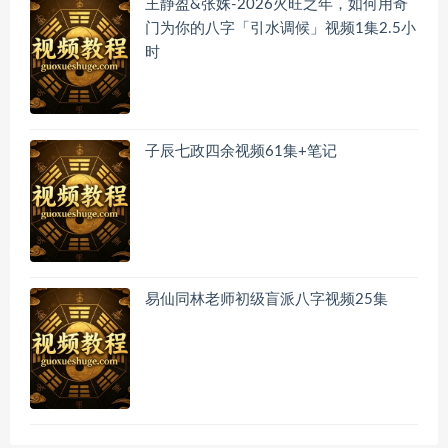
王静盈&张姝-2026火旺之年，如何用奇
门为你的八字「引水调候」视频1集2.5小
时
子辰七政四余视频61集+笔记
易仙同林老师初级盲派八字视频25集