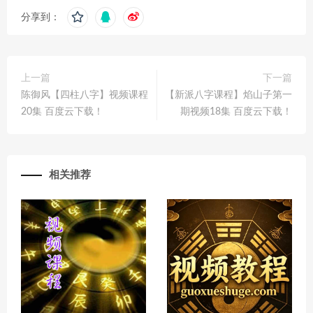
分享到：
上一篇
下一篇
陈御风【四柱八字】视频课程
【新‬派八‮课字‬程】焰山子第一
20集 百度云下载！
期视频18集 百度云下载！
相关推荐