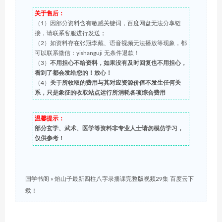
关于售后：
（1）因部分资料含有敏感关键词，百度网盘无法分享链
接，请联系客服进行发送；
（2）如资料存在张冠李戴、语音视频无法播放等现象，都
可以联系微信：yishanguji 无条件退款！
（3）
不用担心不给资料，如果没有及时回复也不用担心，
看到了都会发给您的！放心！
（4）
关于所收取的费用与其对应资源价值不发生任何关
系，只是象征的收取站点运行所消耗各项综合费用
温馨提示：
部分玄学、武术、医学等资料非专业人士请勿模仿学习，
仅供参考！
国学书阁
»
焰山子最新四柱八字录播课完整版视频29集 百度云下
载！