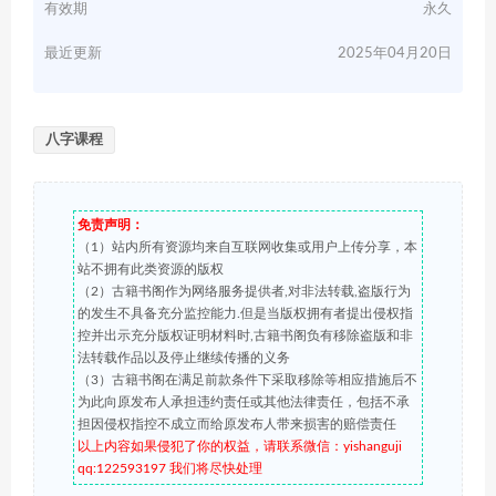
有效期
永久
最近更新
2025年04月20日
八字课程
免责声明：
（1）站内所有资源均来自互联网收集或用户上传分享，本
站不拥有此类资源的版权
（2）古籍书阁作为网络服务提供者,对非法转载,盗版行为
的发生不具备充分监控能力.但是当版权拥有者提出侵权指
控并出示充分版权证明材料时,古籍书阁负有移除盗版和非
法转载作品以及停止继续传播的义务
（3）古籍书阁在满足前款条件下采取移除等相应措施后不
为此向原发布人承担违约责任或其他法律责任，包括不承
担因侵权指控不成立而给原发布人带来损害的赔偿责任
以上内容如果侵犯了你的权益，请联系微信：yishanguji
qq:122593197 我们将尽快处理