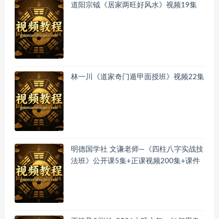
道阳宗钺《居家两旺好风水》视频19集
林一川《道家奇门遁甲面授班》视频22集
明德国学社 文谦老师—《四柱八字实战技
法班》公开课5集+正课视频200集+课件