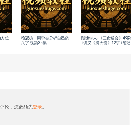
动方位
赖冠扬一周学会分析自己的
惭愧学人-《三命通会》49
八字 视频35集
+讲义《滴天髓》12讲+笔记
评论，您必须先
登录
。