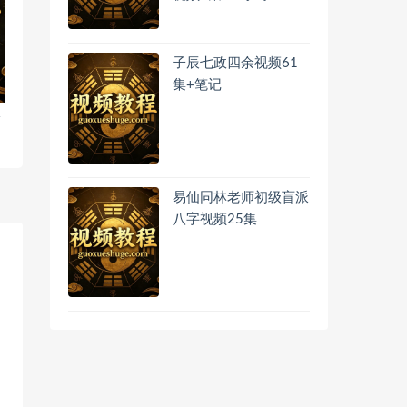
子辰七政四余视频61
集+笔记
阶
易仙同林老师初级盲派
八字视频25集