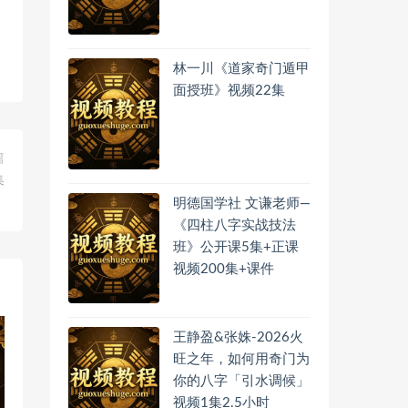
林一川《道家奇门遁甲
面授班》视频22集
篇
集
明德国学社 文谦老师—
《四柱八字实战技法
班》公开课5集+正课
视频200集+课件
王静盈&张姝-2026火
旺之年，如何用奇门为
你的八字「引水调候」
视频1集2.5小时