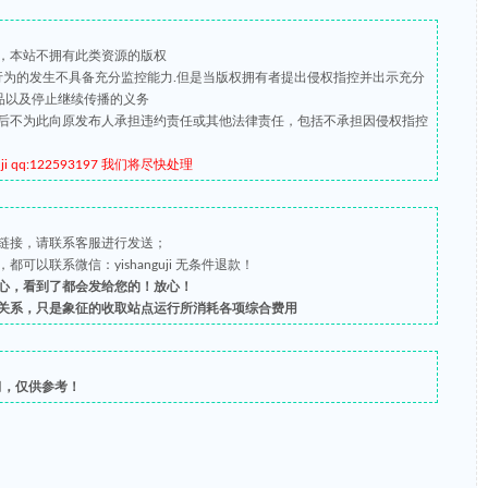
，本站不拥有此类资源的版权
版行为的发生不具备充分监控能力.但是当版权拥有者提出侵权指控并出示充分
品以及停止继续传播的义务
后不为此向原发布人承担违约责任或其他法律责任，包括不承担因侵权指控
qq:122593197 我们将尽快处理
链接，请联系客服进行发送；
以联系微信：yishanguji 无条件退款！
心，看到了都会发给您的！放心！
关系，只是象征的收取站点运行所消耗各项综合费用
习，仅供参考！