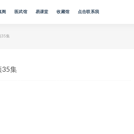
真阁
医武馆
易课堂
收藏馆
点击联系我
35集
35集