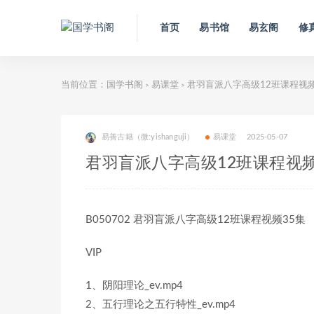
首页
易书馆
易玄阁
修
当前位置：
国学书阁
易课堂
君羽盲派八字高级12班课程视频
>
>
易善古籍（微:yishanguji）
易课堂
2025-05-07
君羽盲派八字高级12班课程视频
B050702 君羽盲派八字高级12班课程视频35集
VIP
1、阴阳理论_ev.mp4
2、五行理论之五行特性_ev.mp4