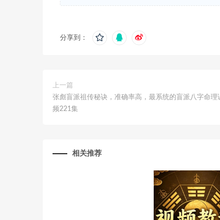
分享到：
上一篇
张彪盲派祖传秘诀，准确率高，最系统的盲派八字命理
频221集
相关推荐