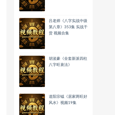
吕老师《八字实战中级
第八章》353集 实战干
货 视频合集
胡浚豪《全套新派四柱
八字旺衰法》
道阳宗钺《居家两旺好
风水》视频19集