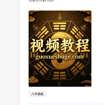
四墓库详解.mp4
八字课程