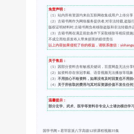
免责声明：
（1）站内所有资源均来自互联网收集或用户上传分享
（2）古籍书阁作为网络服务提供者,对非法转载,盗
版权证明材料时,古籍书阁负有移除盗版和非法转载作
（3）古籍书阁在满足前款条件下采取移除等相应措施
不成立而给原发布人带来损害的赔偿责任
以上内容如果侵犯了你的权益，请联系微信：yishanguji 
关于售后：
（1）因部分资料含有敏感关键词，百度网盘无法分享
（2）如资料存在张冠李戴、语音视频无法播放等现象，都可
（3）
不用担心不给资料，如果没有及时回复也不用担
（4）
关于所收取的费用与其对应资源价值不发生任何
温馨提示：
部分玄学、武术、医学等资料非专业人士请勿模仿学
国学书阁
»
君羽盲派八字高级12班课程视频35集