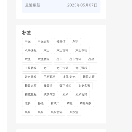
最近更新
2025年05月07日
标签
中医
中医古籍
修真馆
八字
八字课程
六壬
六壬古籍
六壬课程
六爻
六爻教程
占卜
占卜古籍
占星
占星教程
奇门
奇门古籍
奇门课程
姓名教程
手相面相
择日/姓名
择日古籍
择日古籍
择日堂
数字机凶
文史名著
梅花教程
武功气功
相术
相术古籍
破解
秘法
精武门
紫微
紫微斗数
风水
风水
风水古籍
风水堂