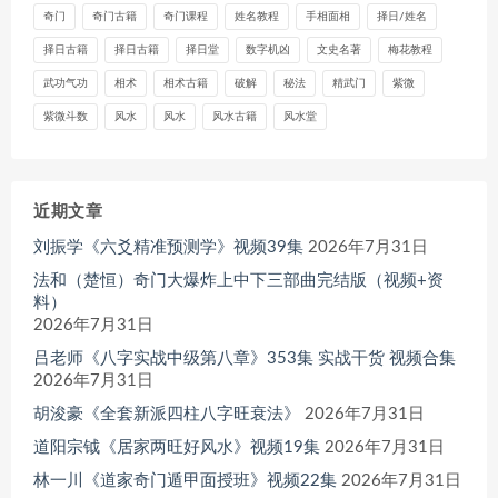
奇门
奇门古籍
奇门课程
姓名教程
手相面相
择日/姓名
择日古籍
择日古籍
择日堂
数字机凶
文史名著
梅花教程
武功气功
相术
相术古籍
破解
秘法
精武门
紫微
紫微斗数
风水
风水
风水古籍
风水堂
近期文章
刘振学《六爻精准预测学》视频39集
2026年7月31日
法和（楚恒）奇门大爆炸上中下三部曲完结版（视频+资
料）
2026年7月31日
吕老师《八字实战中级第八章》353集 实战干货 视频合集
2026年7月31日
胡浚豪《全套新派四柱八字旺衰法》
2026年7月31日
道阳宗钺《居家两旺好风水》视频19集
2026年7月31日
林一川《道家奇门遁甲面授班》视频22集
2026年7月31日