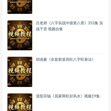
吕老师《八字实战中级第八章》353集 实
战干货 视频合集
胡浚豪《全套新派四柱八字旺衰法》
道阳宗钺《居家两旺好风水》视频19集