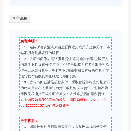
八字课程
免责声明：
（1）站内所有资源均来自互联网收集或用户上传分享，本
站不拥有此类资源的版权
（2）古籍书阁作为网络服务提供者,对非法转载,盗版行为
的发生不具备充分监控能力.但是当版权拥有者提出侵权指
控并出示充分版权证明材料时,古籍书阁负有移除盗版和非
法转载作品以及停止继续传播的义务
（3）古籍书阁在满足前款条件下采取移除等相应措施后不
为此向原发布人承担违约责任或其他法律责任，包括不承
担因侵权指控不成立而给原发布人带来损害的赔偿责任
以上内容如果侵犯了你的权益，请联系微信：yishanguji
qq:122593197 我们将尽快处理
关于售后：
（1）因部分资料含有敏感关键词，百度网盘无法分享链