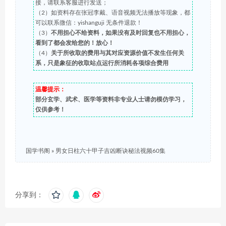
接，请联系客服进行发送；
（2）如资料存在张冠李戴、语音视频无法播放等现象，都
可以联系微信：yishanguji 无条件退款！
（3）
不用担心不给资料，如果没有及时回复也不用担心，
看到了都会发给您的！放心！
（4）
关于所收取的费用与其对应资源价值不发生任何关
系，只是象征的收取站点运行所消耗各项综合费用
温馨提示：
部分玄学、武术、医学等资料非专业人士请勿模仿学习，
仅供参考！
国学书阁
»
男女日柱六十甲子吉凶断诀秘法视频60集
分享到：