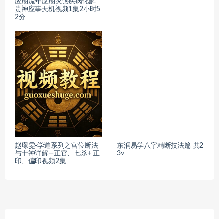
应期流年应期灾煞疾病化解
贵神应事天机视频1集2小时5
2分
赵璟雯-学道系列之宫位断法
东润易学八字精断技法篇 共2
与十神详解—正官、七杀+ 正
3v
印、偏印视频2集