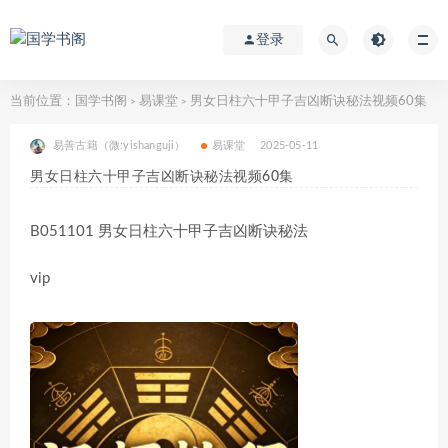
登录
当前位置：
国学书阁
易课堂
男女日柱六十甲子吉凶断诀秘法视频60集
>
>
易善古籍（微:yishanguji）
易课堂
2025-05-11
男女日柱六十甲子吉凶断诀秘法视频60集
B051101 男女日柱六十甲子吉凶断诀秘法
vip