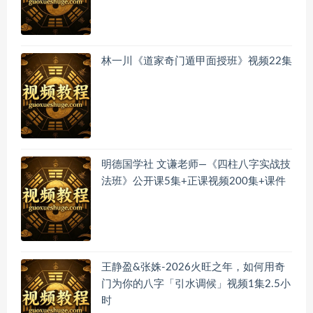
林一川《道家奇门遁甲面授班》视频22集
明德国学社 文谦老师—《四柱八字实战技
法班》公开课5集+正课视频200集+课件
王静盈&张姝-2026火旺之年，如何用奇
门为你的八字「引水调候」视频1集2.5小
时