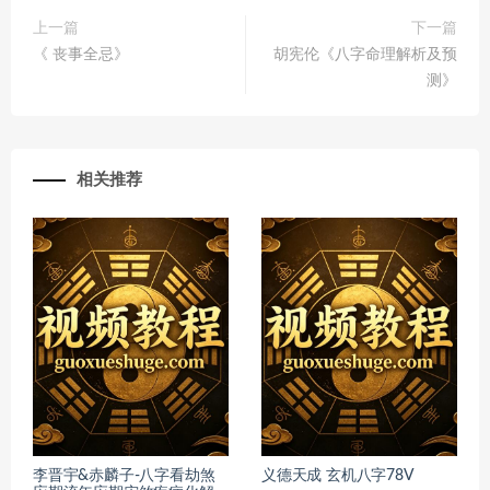
上一篇
下一篇
《 丧事全忌》
胡宪伦《八字命理解析及预
测》
相关推荐
李晋宇&赤麟子-八字看劫煞
义德天成 玄机八字78V