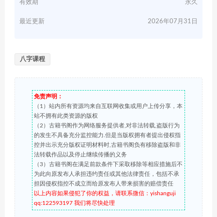
有效期
永久
最近更新
2026年07月31日
八字课程
免责声明：
（1）站内所有资源均来自互联网收集或用户上传分享，本
站不拥有此类资源的版权
（2）古籍书阁作为网络服务提供者,对非法转载,盗版行为
的发生不具备充分监控能力.但是当版权拥有者提出侵权指
控并出示充分版权证明材料时,古籍书阁负有移除盗版和非
法转载作品以及停止继续传播的义务
（3）古籍书阁在满足前款条件下采取移除等相应措施后不
为此向原发布人承担违约责任或其他法律责任，包括不承
担因侵权指控不成立而给原发布人带来损害的赔偿责任
以上内容如果侵犯了你的权益，请联系微信：yishanguji
qq:122593197 我们将尽快处理