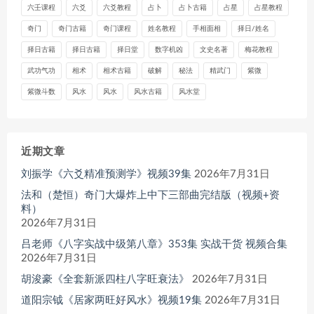
六壬课程
六爻
六爻教程
占卜
占卜古籍
占星
占星教程
奇门
奇门古籍
奇门课程
姓名教程
手相面相
择日/姓名
择日古籍
择日古籍
择日堂
数字机凶
文史名著
梅花教程
武功气功
相术
相术古籍
破解
秘法
精武门
紫微
紫微斗数
风水
风水
风水古籍
风水堂
近期文章
刘振学《六爻精准预测学》视频39集
2026年7月31日
法和（楚恒）奇门大爆炸上中下三部曲完结版（视频+资
料）
2026年7月31日
吕老师《八字实战中级第八章》353集 实战干货 视频合集
2026年7月31日
胡浚豪《全套新派四柱八字旺衰法》
2026年7月31日
道阳宗钺《居家两旺好风水》视频19集
2026年7月31日