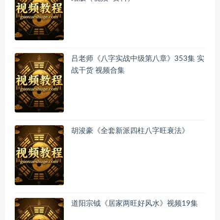
吕老师《八字实战中级第八章》353集 实
战干货 视频合集
胡浚豪《全套新派四柱八字旺衰法》
道阳宗钺《居家两旺好风水》视频19集