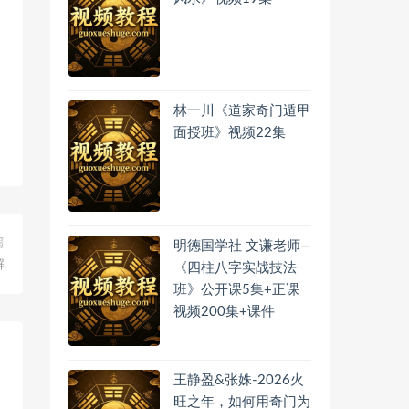
林一川《道家奇门遁甲
面授班》视频22集
篇
明德国学社 文谦老师—
解
《四柱八字实战技法
班》公开课5集+正课
视频200集+课件
王静盈&张姝-2026火
旺之年，如何用奇门为