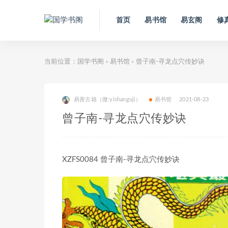
首页
易书馆
易玄阁
修
当前位置：
国学书阁
易书馆
曾子南-寻龙点穴传妙诀
>
>
易善古籍（微:yishanguji）
易书馆
2021-08-23
曾子南-寻龙点穴传妙诀
XZFS0084 曾子南-寻龙点穴传妙诀