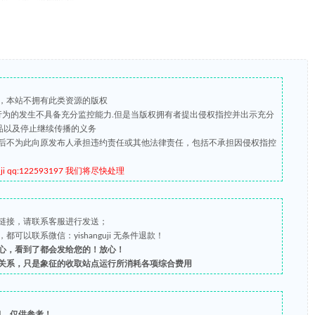
，本站不拥有此类资源的版权
版行为的发生不具备充分监控能力.但是当版权拥有者提出侵权指控并出示充分
品以及停止继续传播的义务
后不为此向原发布人承担违约责任或其他法律责任，包括不承担因侵权指控
qq:122593197 我们将尽快处理
链接，请联系客服进行发送；
以联系微信：yishanguji 无条件退款！
心，看到了都会发给您的！放心！
关系，只是象征的收取站点运行所消耗各项综合费用
习，仅供参考！