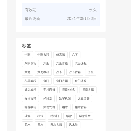
有效期
永久
最近更新
2021年08月23日
标签
中医
中医古籍
修真馆
八字
八字课程
六壬
六壬古籍
六壬课程
六爻
六爻教程
占卜
占卜古籍
占星
占星教程
奇门
奇门古籍
奇门课程
姓名教程
手相面相
择日/姓名
择日古籍
择日古籍
择日堂
数字机凶
文史名著
梅花教程
武功气功
相术
相术古籍
破解
秘法
精武门
紫微
紫微斗数
风水
风水
风水古籍
风水堂