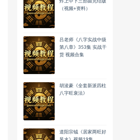
炸上中下三部曲完结版
（视频+资料）
吕老师《八字实战中级
第八章》353集 实战干
货 视频合集
胡浚豪《全套新派四柱
八字旺衰法》
道阳宗钺《居家两旺好
风水》视频19集