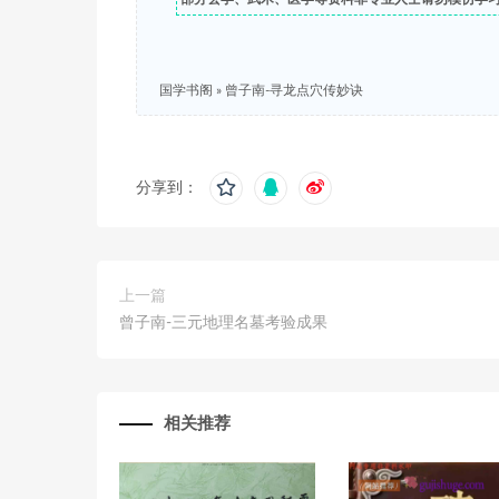
国学书阁
»
曾子南-寻龙点穴传妙诀
分享到：
上一篇
曾子南-三元地理名墓考验成果
相关推荐