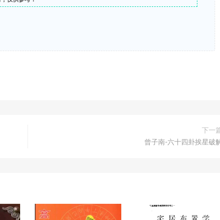
下一
曾子南-六十四卦挨星破