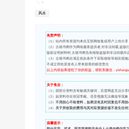
风水
免责声明：
（1）站内所有资源均来自互联网收集或用户上传分享
（2）古籍书阁作为网络服务提供者,对非法转载,盗
版权证明材料时,古籍书阁负有移除盗版和非法转载作
（3）古籍书阁在满足前款条件下采取移除等相应措施
不成立而给原发布人带来损害的赔偿责任
以上内容如果侵犯了你的权益，请联系微信：yishanguji 
关于售后：
（1）因部分资料含有敏感关键词，百度网盘无法分享
（2）如资料存在张冠李戴、语音视频无法播放等现象，都可
（3）
不用担心不给资料，如果没有及时回复也不用担
（4）
关于所收取的费用与其对应资源价值不发生任何
温馨提示：
部分玄学、武术、医学等资料非专业人士请勿模仿学