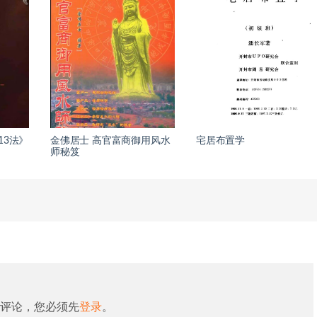
13法》
金佛居士 高官富商御用风水
宅居布置学
师秘笈
评论，您必须先
登录
。