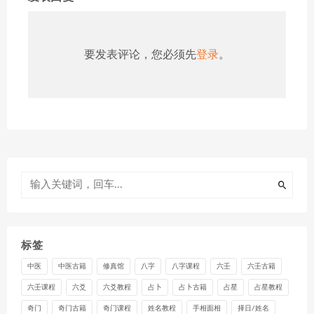
要发表评论，您必须先
登录
。
标签
中医
中医古籍
修真馆
八字
八字课程
六壬
六壬古籍
六壬课程
六爻
六爻教程
占卜
占卜古籍
占星
占星教程
奇门
奇门古籍
奇门课程
姓名教程
手相面相
择日/姓名