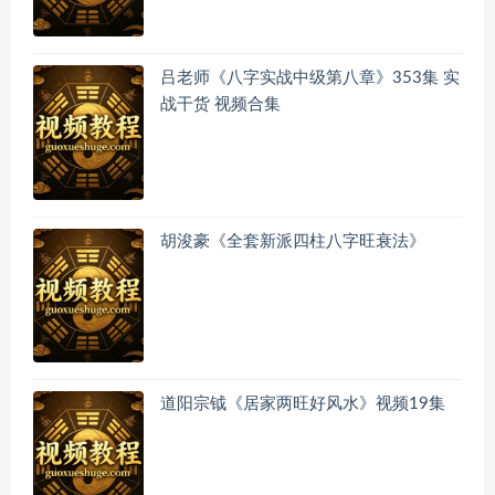
吕老师《八字实战中级第八章》353集 实
战干货 视频合集
胡浚豪《全套新派四柱八字旺衰法》
道阳宗钺《居家两旺好风水》视频19集