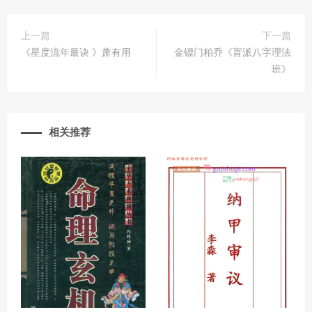
上一篇
下一篇
《星度流年最诀 》萧有用
金镖门柏乔《盲派八字理法
班》
相关推荐