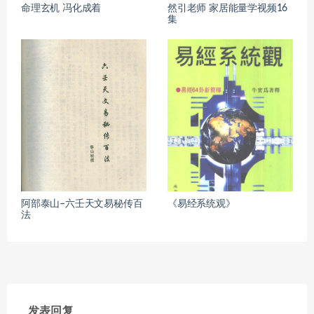
命理玄机 冯化成着
然引老师 家居能量学视频16
集
阿部泰山–六壬天文易秘传百
《易经系统观》
法
发表回复