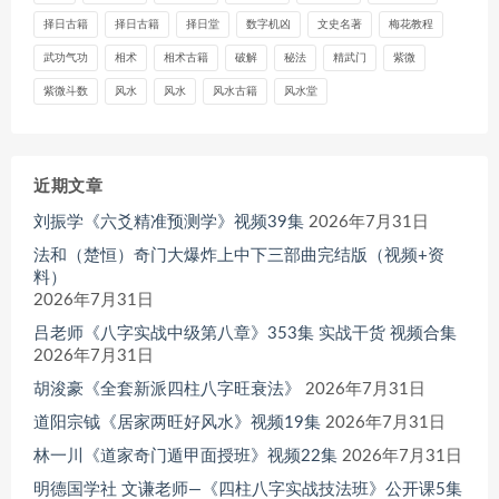
择日古籍
择日古籍
择日堂
数字机凶
文史名著
梅花教程
武功气功
相术
相术古籍
破解
秘法
精武门
紫微
紫微斗数
风水
风水
风水古籍
风水堂
近期文章
刘振学《六爻精准预测学》视频39集
2026年7月31日
法和（楚恒）奇门大爆炸上中下三部曲完结版（视频+资
料）
2026年7月31日
吕老师《八字实战中级第八章》353集 实战干货 视频合集
2026年7月31日
胡浚豪《全套新派四柱八字旺衰法》
2026年7月31日
道阳宗钺《居家两旺好风水》视频19集
2026年7月31日
林一川《道家奇门遁甲面授班》视频22集
2026年7月31日
明德国学社 文谦老师—《四柱八字实战技法班》公开课5集