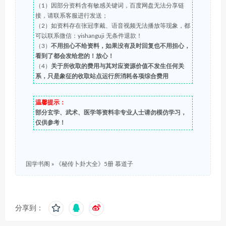
（1）因部分资料含有敏感关键词，百度网盘无法分享链
接，请联系客服进行发送；
（2）如资料存在张冠李戴、语音视频无法播放等现象，都
可以联系微信：yishanguji 无条件退款！
（3）
不用担心不给资料，如果没有及时回复也不用担心，
看到了都会发给您的！放心！
（4）
关于所收取的费用与其对应资源价值不发生任何关
系，只是象征的收取站点运行所消耗各项综合费用
温馨提示：
部分玄学、武术、医学等资料非专业人士请勿模仿学习，
仅供参考！
国学书阁
»
《秘传卜卦大全》5册 慕道子
分享到：