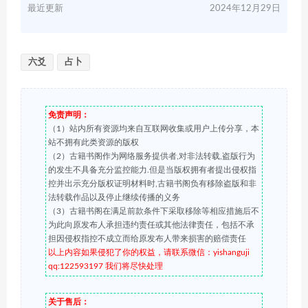
最近更新
2024年12月29日
六爻
占卜
免责声明：
（1）站内所有资源均来自互联网收集或用户上传分享，本
站不拥有此类资源的版权
（2）古籍书阁作为网络服务提供者,对非法转载,盗版行为
的发生不具备充分监控能力.但是当版权拥有者提出侵权指
控并出示充分版权证明材料时,古籍书阁负有移除盗版和非
法转载作品以及停止继续传播的义务
（3）古籍书阁在满足前款条件下采取移除等相应措施后不
为此向原发布人承担违约责任或其他法律责任，包括不承
担因侵权指控不成立而给原发布人带来损害的赔偿责任
以上内容如果侵犯了你的权益，请联系微信：yishanguji
qq:122593197 我们将尽快处理
关于售后：