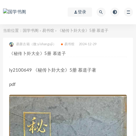
登录
当前位置：
国学书阁
易书馆
《秘传卜卦大全》5册 慕道子
>
>
易善古籍（微:yishanguji）
易书馆
2024-12-29
《秘传卜卦大全》5册 慕道子
ly2100649 《秘传卜卦大全》5册 慕道子著
pdf