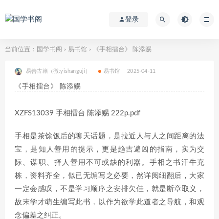
登录
当前位置：
国学书阁
易书馆
《手相擂台》 陈添赐
>
>
易善古籍（微:yishanguji）
易书馆
2025-04-11
《手相擂台》 陈添赐
XZFS13039 手相擂台 陈添赐 222p.pdf
手相是茶馀饭后的聊天话题，是拉近人与人之间距离的法
宝，是知人善用的提示，更是趋吉避凶的指南，实为交
际、谋职、择人善用不可或缺的利器。手相之书汗牛充
栋，资料齐全，似已无编写之必要，然详阅细翻后，大家
一定会感叹，不是学习顺序之安排欠佳，就是断章取义，
故末学才萌生编写此书，以作为欲学此道者之导航，和观
念偏差之纠正。