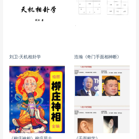
刘卫-天机相卦学
浩瀚《奇门手面相神断》
《柳庄神相》柳庄居士
《千面相学》