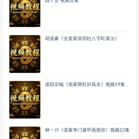
战干货 视频合集
胡浚豪《全套新派四柱八字旺衰法》
道阳宗钺《居家两旺好风水》视频19集
林一川《道家奇门遁甲面授班》视频22集