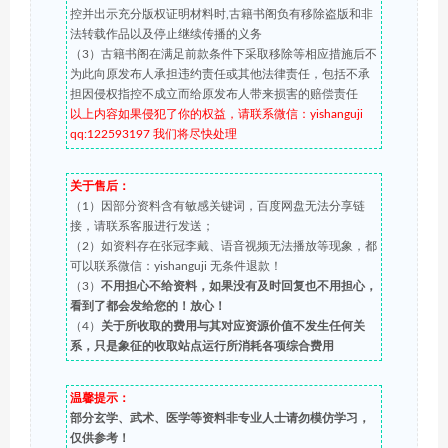
控并出示充分版权证明材料时,古籍书阁负有移除盗版和非
法转载作品以及停止继续传播的义务
（3）古籍书阁在满足前款条件下采取移除等相应措施后不
为此向原发布人承担违约责任或其他法律责任，包括不承
担因侵权指控不成立而给原发布人带来损害的赔偿责任
以上内容如果侵犯了你的权益，请联系微信：yishanguji
qq:122593197 我们将尽快处理
关于售后：
（1）因部分资料含有敏感关键词，百度网盘无法分享链
接，请联系客服进行发送；
（2）如资料存在张冠李戴、语音视频无法播放等现象，都
可以联系微信：yishanguji 无条件退款！
（3）
不用担心不给资料，如果没有及时回复也不用担心，
看到了都会发给您的！放心！
（4）
关于所收取的费用与其对应资源价值不发生任何关
系，只是象征的收取站点运行所消耗各项综合费用
温馨提示：
部分玄学、武术、医学等资料非专业人士请勿模仿学习，
仅供参考！