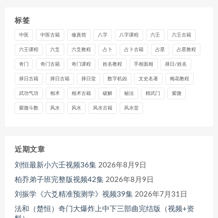
标签
中医
中医古籍
修真馆
八字
八字课程
六壬
六壬古籍
六壬课程
六爻
六爻教程
占卜
占卜古籍
占星
占星教程
奇门
奇门古籍
奇门课程
姓名教程
手相面相
择日/姓名
择日古籍
择日古籍
择日堂
数字机凶
文史名著
梅花教程
武功气功
相术
相术古籍
破解
秘法
精武门
紫微
紫微斗数
风水
风水
风水古籍
风水堂
近期文章
刘恒最新小六壬视频36集
2026年8月9日
柏乔弟子班完整版视频42集
2026年8月9日
刘振学《六爻精准预测学》视频39集
2026年7月31日
法和（楚恒）奇门大爆炸上中下三部曲完结版（视频+资