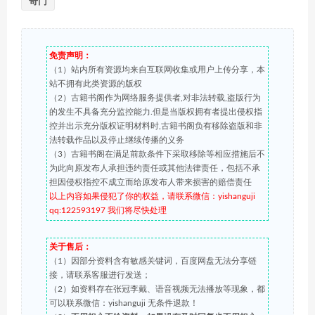
奇门
免责声明：
（1）站内所有资源均来自互联网收集或用户上传分享，本
站不拥有此类资源的版权
（2）古籍书阁作为网络服务提供者,对非法转载,盗版行为
的发生不具备充分监控能力.但是当版权拥有者提出侵权指
控并出示充分版权证明材料时,古籍书阁负有移除盗版和非
法转载作品以及停止继续传播的义务
（3）古籍书阁在满足前款条件下采取移除等相应措施后不
为此向原发布人承担违约责任或其他法律责任，包括不承
担因侵权指控不成立而给原发布人带来损害的赔偿责任
以上内容如果侵犯了你的权益，请联系微信：yishanguji
qq:122593197 我们将尽快处理
关于售后：
（1）因部分资料含有敏感关键词，百度网盘无法分享链
接，请联系客服进行发送；
（2）如资料存在张冠李戴、语音视频无法播放等现象，都
可以联系微信：yishanguji 无条件退款！