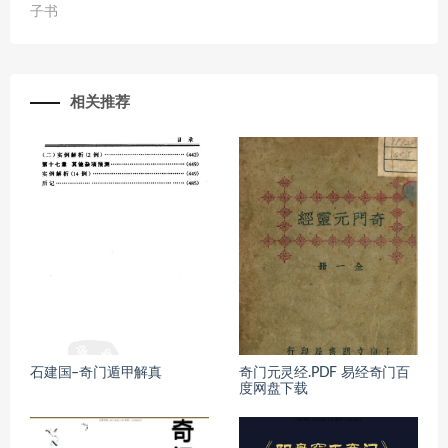
子书
相关推荐
石建国–奇门遁甲解真
奇门元灵经.PDF 易经奇门百
度网盘下载