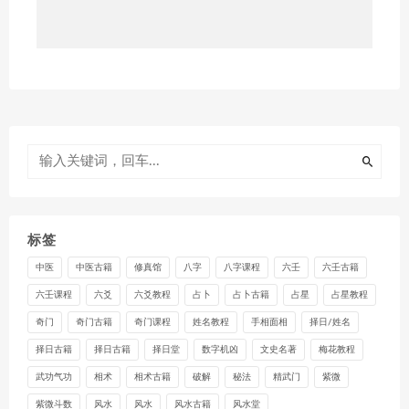
标签
中医
中医古籍
修真馆
八字
八字课程
六壬
六壬古籍
六壬课程
六爻
六爻教程
占卜
占卜古籍
占星
占星教程
奇门
奇门古籍
奇门课程
姓名教程
手相面相
择日/姓名
择日古籍
择日古籍
择日堂
数字机凶
文史名著
梅花教程
武功气功
相术
相术古籍
破解
秘法
精武门
紫微
紫微斗数
风水
风水
风水古籍
风水堂