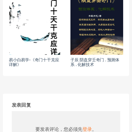
易小白易学-《奇门十干克应
子辰 阴盘穿壬奇门 . 预测体
详解》
系 . 化解技术
发表回复
要发表评论，您必须先
登录
。