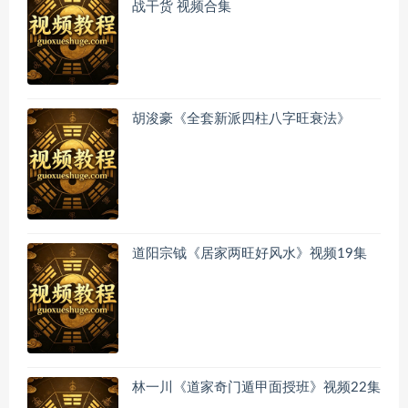
战干货 视频合集
胡浚豪《全套新派四柱八字旺衰法》
道阳宗钺《居家两旺好风水》视频19集
林一川《道家奇门遁甲面授班》视频22集