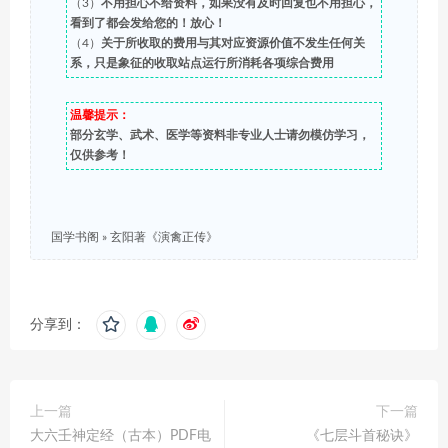
（3）
不用担心不给资料，如果没有及时回复也不用担心，
看到了都会发给您的！放心！
（4）
关于所收取的费用与其对应资源价值不发生任何关
系，只是象征的收取站点运行所消耗各项综合费用
温馨提示：
部分玄学、武术、医学等资料非专业人士请勿模仿学习，
仅供参考！
国学书阁
»
玄阳著《演禽正传》
分享到：
上一篇
下一篇
大六壬神定经（古本）PDF电
《七层斗首秘诀》