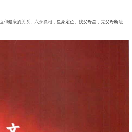
位和健康的关系、六亲换相，星象定位、找父母星，克父母断法、