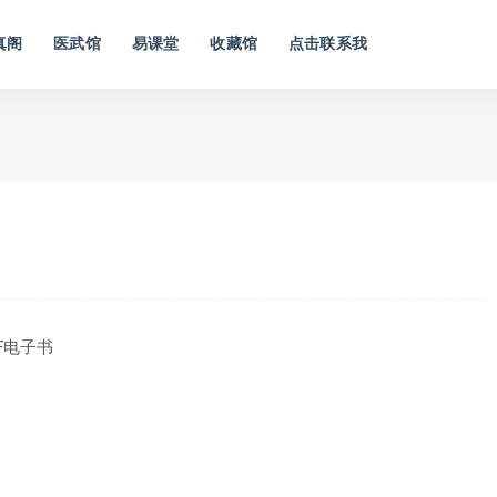
真阁
医武馆
易课堂
收藏馆
点击联系我
F电子书