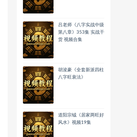
吕老师《八字实战中级
第八章》353集 实战干
货 视频合集
胡浚豪《全套新派四柱
八字旺衰法》
道阳宗钺《居家两旺好
风水》视频19集