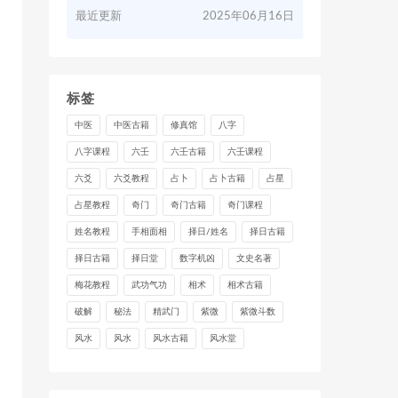
最近更新
2025年06月16日
标签
中医
中医古籍
修真馆
八字
八字课程
六壬
六壬古籍
六壬课程
六爻
六爻教程
占卜
占卜古籍
占星
占星教程
奇门
奇门古籍
奇门课程
姓名教程
手相面相
择日/姓名
择日古籍
择日古籍
择日堂
数字机凶
文史名著
梅花教程
武功气功
相术
相术古籍
破解
秘法
精武门
紫微
紫微斗数
风水
风水
风水古籍
风水堂