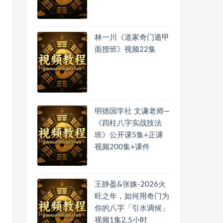
林一川《道家奇门遁甲
面授班》视频22集
明德国学社 文谦老师—
《四柱八字实战技法
班》公开课5集+正课
视频200集+课件
王静盈&张姝-2026火
旺之年，如何用奇门为
你的八字「引水调候」
视频1集2.5小时