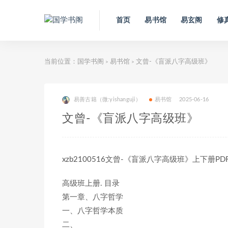
首页
易书馆
易玄阁
修
当前位置：
国学书阁
易书馆
文曾-《盲派八字高级班》
>
>
易善古籍（微:yishanguji）
易书馆
2025-06-16
文曾-《盲派八字高级班》
xzb2100516文曾-《盲派八字高级班》上下册PD
高级班上册. 目录
第一章、八字哲学
一、八字哲学本质
二、