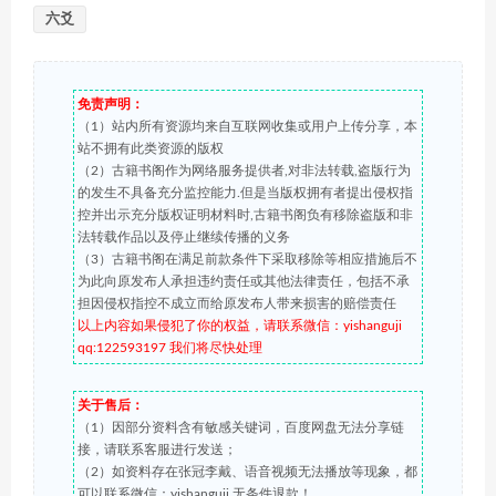
六爻
免责声明：
（1）站内所有资源均来自互联网收集或用户上传分享，本
站不拥有此类资源的版权
（2）古籍书阁作为网络服务提供者,对非法转载,盗版行为
的发生不具备充分监控能力.但是当版权拥有者提出侵权指
控并出示充分版权证明材料时,古籍书阁负有移除盗版和非
法转载作品以及停止继续传播的义务
（3）古籍书阁在满足前款条件下采取移除等相应措施后不
为此向原发布人承担违约责任或其他法律责任，包括不承
担因侵权指控不成立而给原发布人带来损害的赔偿责任
以上内容如果侵犯了你的权益，请联系微信：yishanguji
qq:122593197 我们将尽快处理
关于售后：
（1）因部分资料含有敏感关键词，百度网盘无法分享链
接，请联系客服进行发送；
（2）如资料存在张冠李戴、语音视频无法播放等现象，都
可以联系微信：yishanguji 无条件退款！