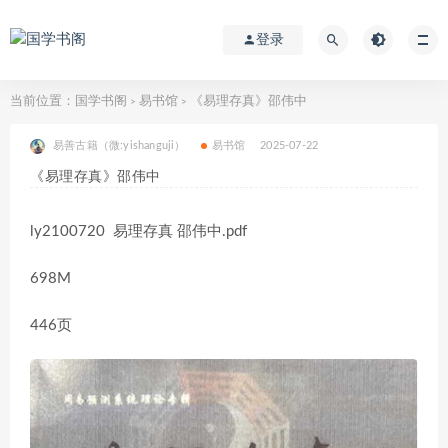
登录
当前位置：
国学书阁
易书馆
《易理存真》邵伟中
>
>
易善古籍（微:yishanguji）
易书馆
2025-07-22
《易理存真》邵伟中
ly2100720 易理存真 邵伟中.pdf
698M
446页