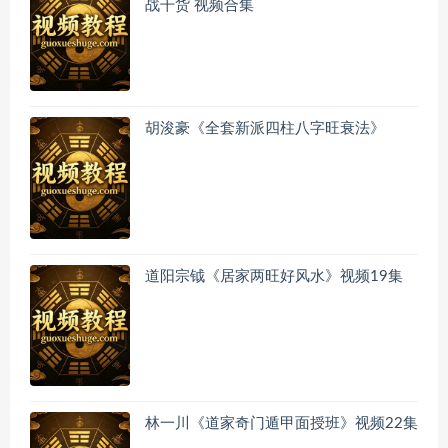
战干货 视频合集
胡浚豪《全套新派四柱八字旺衰法》
道阳宗钺《居家两旺好风水》视频19集
林一川《道家奇门遁甲面授班》视频22集