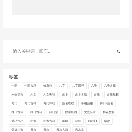
标签
中医
中医古籍
修真馆
八字
八字课程
六壬
六壬古籍
六壬课程
六爻
六爻教程
占卜
占卜古籍
占星
占星教程
奇门
奇门古籍
奇门课程
姓名教程
手相面相
择日/姓名
择日古籍
择日古籍
择日堂
数字机凶
文史名著
梅花教程
武功气功
相术
相术古籍
破解
秘法
精武门
紫微
紫微斗数
风水
风水
风水古籍
风水堂