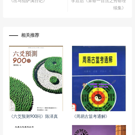
《出马仙萨满日记》
李后启《算命一百法之秀命理
续集》
相关推荐
《六爻预测900问》陈泽真
《周易古筮考通解》