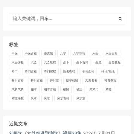
标签
中医
中医古籍
修真馆
八字
八字课程
六壬
六壬古籍
六壬课程
六爻
六爻教程
占卜
占卜古籍
占星
占星教程
奇门
奇门古籍
奇门课程
姓名教程
手相面相
择日/姓名
择日古籍
择日古籍
择日堂
数字机凶
文史名著
梅花教程
武功气功
相术
相术古籍
破解
秘法
精武门
紫微
紫微斗数
风水
风水
风水古籍
风水堂
近期文章
刘振学《六爻精准预测学》视频39集
2026年7月31日