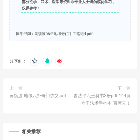
部分玄学、武术、医学等资料非专业人士请勿模仿学习，
仅供参考！
国学书阁
»
黄镜波08年地域奇门手工笔记d.pdf
分享到：
上一篇
下一篇
黄镜波 地域八卦奇门讲义.pdf
曾法平六壬符书3册pdf 144页
六壬法术手抄本 百度云！
相关推荐