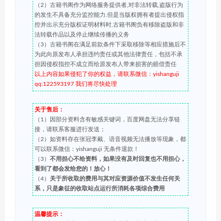
（2）古籍书阁作为网络服务提供者,对非法转载,盗版行为
的发生不具备充分监控能力.但是当版权拥有者提出侵权指
控并出示充分版权证明材料时,古籍书阁负有移除盗版和非
法转载作品以及停止继续传播的义务
（3）古籍书阁在满足前款条件下采取移除等相应措施后不
为此向原发布人承担违约责任或其他法律责任，包括不承
担因侵权指控不成立而给原发布人带来损害的赔偿责任
以上内容如果侵犯了你的权益，请联系微信：yishanguji
qq:122593197 我们将尽快处理
关于售后：
（1）因部分资料含有敏感关键词，百度网盘无法分享链
接，请联系客服进行发送；
（2）如资料存在张冠李戴、语音视频无法播放等现象，都
可以联系微信：yishanguji 无条件退款！
（3）
不用担心不给资料，如果没有及时回复也不用担心，
看到了都会发给您的！放心！
（4）
关于所收取的费用与其对应资源价值不发生任何关
系，只是象征的收取站点运行所消耗各项综合费用
温馨提示：