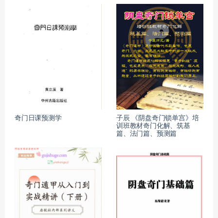
奇门日课预测学
子辰 《阴盘奇门锁单宫》培
训班教材奇门化解、筑基
篇、法门篇、预测篇