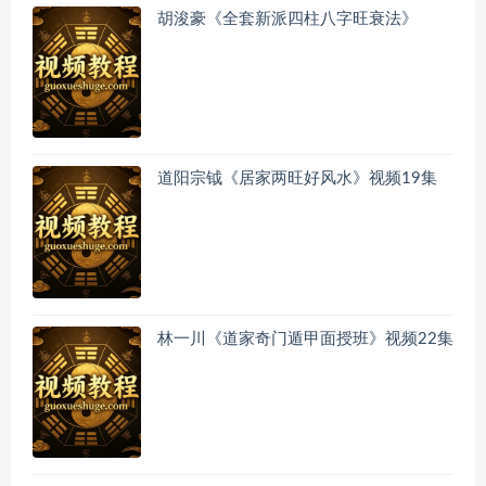
胡浚豪《全套新派四柱八字旺衰法》
道阳宗钺《居家两旺好风水》视频19集
林一川《道家奇门遁甲面授班》视频22集