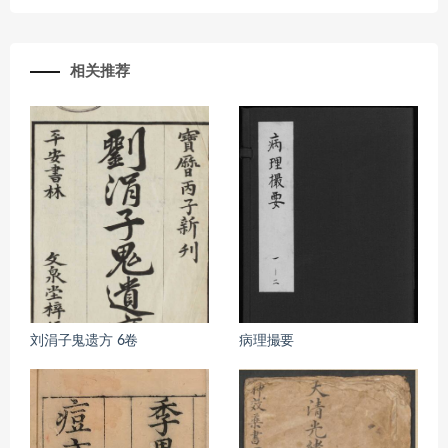
相关推荐
刘涓子鬼遗方 6卷
病理撮要