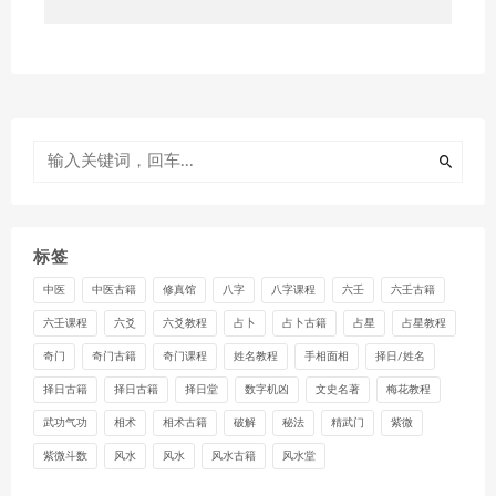
标签
中医
中医古籍
修真馆
八字
八字课程
六壬
六壬古籍
六壬课程
六爻
六爻教程
占卜
占卜古籍
占星
占星教程
奇门
奇门古籍
奇门课程
姓名教程
手相面相
择日/姓名
择日古籍
择日古籍
择日堂
数字机凶
文史名著
梅花教程
武功气功
相术
相术古籍
破解
秘法
精武门
紫微
紫微斗数
风水
风水
风水古籍
风水堂