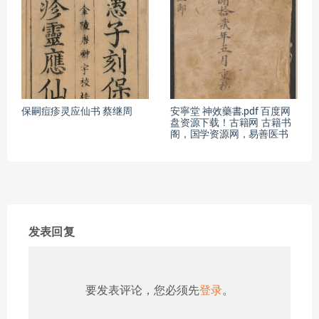
保嗣痘疹灵应仙书 蔡继周
安寧堂 神效藥書.pdf 百度网
盘资源下载！古籍网 古籍书
阁，国学资源网，易善医书
发表回复
要发表评论，您必须先
登录
。