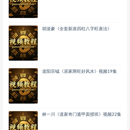
胡浚豪《全套新派四柱八字旺衰法》
道阳宗钺《居家两旺好风水》视频19集
林一川《道家奇门遁甲面授班》视频22集