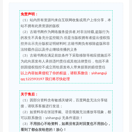
免责声明：
（1）站内所有资源均来自互联网收集或用户上传分享，本
站不拥有此类资源的版权
（2）古籍书阁作为网络服务提供者,对非法转载,盗版行为
的发生不具备充分监控能力.但是当版权拥有者提出侵权指
控并出示充分版权证明材料时,古籍书阁负有移除盗版和非
法转载作品以及停止继续传播的义务
（3）古籍书阁在满足前款条件下采取移除等相应措施后不
为此向原发布人承担违约责任或其他法律责任，包括不承
担因侵权指控不成立而给原发布人带来损害的赔偿责任
以上内容如果侵犯了你的权益，请联系微信：yishanguji
qq:122593197 我们将尽快处理
关于售后：
（1）因部分资料含有敏感关键词，百度网盘无法分享链
接，请联系客服进行发送；
（2）如资料存在张冠李戴、语音视频无法播放等现象，都
可以联系微信：yishanguji 无条件退款！
（3）
不用担心不给资料，如果没有及时回复也不用担心，
看到了都会发给您的！放心！