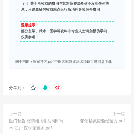
（4）
关于所收取的费用与其对应资源价值不发生任何关
系，只是象征的收取站点运行所消耗各项综合费用
温馨提示：
部分玄学、武术、医学等资料非专业人士请勿模仿学习，
仅供参考！
国学书阁
»
医家符咒.pdf 中医古籍符咒法术秘诀百度网盘下载
分享到：
上一篇
下一篇
医门秘旨 张四维[明] 共6册 写
张记秘藏应验经验方.pdf
本 江户 医学馆藏本.pdf