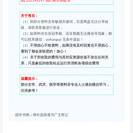
qq:122593197 我们将尽快处理
关于售后：
（1）因部分资料含有敏感关键词，百度网盘无法分享链
接，请联系客服进行发送；
（2）如资料存在张冠李戴、语音视频无法播放等现象，都
可以联系微信：yishanguji 无条件退款！
（3）
不用担心不给资料，如果没有及时回复也不用担心，
看到了都会发给您的！放心！
（4）
关于所收取的费用与其对应资源价值不发生任何关
系，只是象征的收取站点运行所消耗各项综合费用
温馨提示：
部分玄学、武术、医学等资料非专业人士请勿模仿学习，
仅供参考！
国学书阁
»
增补选择通书广玉匣记