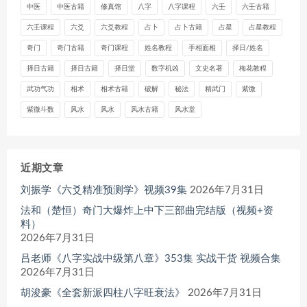
中医
中医古籍
修真馆
八字
八字课程
六壬
六壬古籍
六壬课程
六爻
六爻教程
占卜
占卜古籍
占星
占星教程
奇门
奇门古籍
奇门课程
姓名教程
手相面相
择日/姓名
择日古籍
择日古籍
择日堂
数字机凶
文史名著
梅花教程
武功气功
相术
相术古籍
破解
秘法
精武门
紫微
紫微斗数
风水
风水
风水古籍
风水堂
近期文章
刘振学《六爻精准预测学》视频39集
2026年7月31日
法和（楚恒）奇门大爆炸上中下三部曲完结版（视频+资
料）
2026年7月31日
吕老师《八字实战中级第八章》353集 实战干货 视频合集
2026年7月31日
胡浚豪《全套新派四柱八字旺衰法》
2026年7月31日