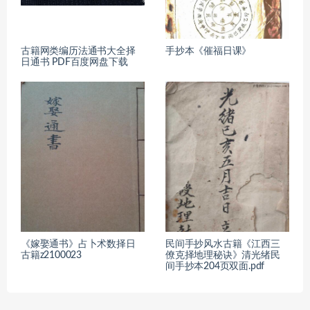
古籍网类编历法通书大全择
手抄本《催福日课》
日通书 PDF百度网盘下载
《嫁娶通书》占卜术数择日
民间手抄风水古籍《江西三
古籍z2100023
僚克择地理秘诀》清光绪民
间手抄本204页双面.pdf