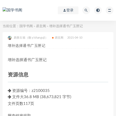
登录
当前位置：
国学书阁
易玄阁
增补选择通书广玉匣记
>
>
易善古籍（微:yishanguji）
易玄阁
2021-04-10
增补选择通书广玉匣记
增补选择通书广玉匣记
资源信息
资源编号：
z2100035
文件大36.8 MB (38,673,821 字节)
文件页数117页
网盘链接提取