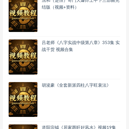
法和（楚恒）奇门大爆炸上中下三部曲完
结版（视频+资料）
吕老师《八字实战中级第八章》353集 实
战干货 视频合集
胡浚豪《全套新派四柱八字旺衰法》
道阳宗钺《居家两旺好风水》视频19集