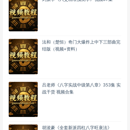
法和（楚恒）奇门大爆炸上中下三部曲完
结版（视频+资料）
吕老师《八字实战中级第八章》353集 实
战干货 视频合集
胡浚豪《全套新派四柱八字旺衰法》