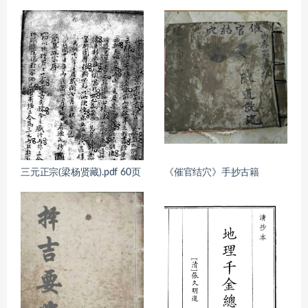
三元正宗(梁杨贤藏).pdf 60页
《催官结穴》手抄古籍