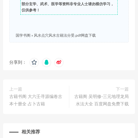
部分玄学、武术、医学等资料非专业人士请勿模仿学习，
仅供参考！
国学书阁
»
风水点穴风水古籍法分受.pdf网盘下载
分享到：
上一篇
下一篇
古籍书阁 大六壬寻源编卷古
古籍阁 吴明修-三元地理龙局
本十册全 占卜古籍
水法大全 百度网盘免费下载
相关推荐