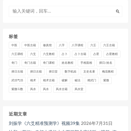
标签
中医
中医古籍
修真馆
八字
八字课程
六壬
六壬古籍
六壬课程
六爻
六爻教程
占卜
占卜古籍
占星
占星教程
奇门
奇门古籍
奇门课程
姓名教程
手相面相
择日/姓名
择日古籍
择日古籍
择日堂
数字机凶
文史名著
梅花教程
武功气功
相术
相术古籍
破解
秘法
精武门
紫微
紫微斗数
风水
风水
风水古籍
风水堂
近期文章
刘振学《六爻精准预测学》视频39集
2026年7月31日