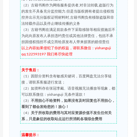
（2）古籍书阁作为网络服务提供者,对非法转载,盗版行为
的发生不具备充分监控能力.但是当版权拥有者提出侵权指
控并出示充分版权证明材料时,古籍书阁负有移除盗版和非
法转载作品以及停止继续传播的义务
（3）古籍书阁在满足前款条件下采取移除等相应措施后不
为此向原发布人承担违约责任或其他法律责任，包括不承
担因侵权指控不成立而给原发布人带来损害的赔偿责任
以上内容如果侵犯了你的权益，请联系微信：yishanguji
qq:122593197 我们将尽快处理
关于售后：
（1）因部分资料含有敏感关键词，百度网盘无法分享链
接，请联系客服进行发送；
（2）如资料存在张冠李戴、语音视频无法播放等现象，都
可以联系微信：yishanguji 无条件退款！
（3）
不用担心不给资料，如果没有及时回复也不用担心，
看到了都会发给您的！放心！
（4）
关于所收取的费用与其对应资源价值不发生任何关
系，只是象征的收取站点运行所消耗各项综合费用
温馨提示：