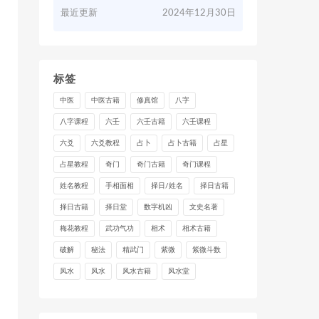
最近更新
2024年12月30日
标签
中医
中医古籍
修真馆
八字
八字课程
六壬
六壬古籍
六壬课程
六爻
六爻教程
占卜
占卜古籍
占星
占星教程
奇门
奇门古籍
奇门课程
姓名教程
手相面相
择日/姓名
择日古籍
择日古籍
择日堂
数字机凶
文史名著
梅花教程
武功气功
相术
相术古籍
破解
秘法
精武门
紫微
紫微斗数
风水
风水
风水古籍
风水堂