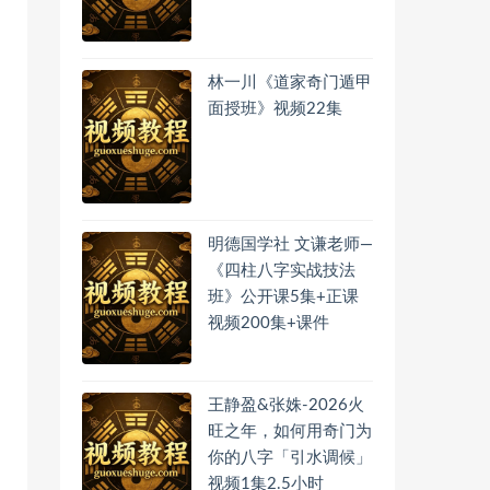
林一川《道家奇门遁甲
面授班》视频22集
明德国学社 文谦老师—
《四柱八字实战技法
班》公开课5集+正课
视频200集+课件
王静盈&张姝-2026火
旺之年，如何用奇门为
你的八字「引水调候」
视频1集2.5小时