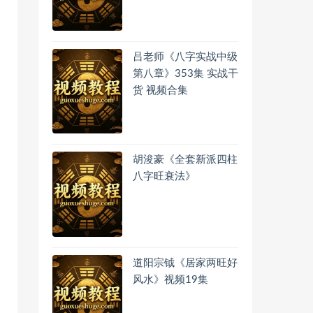
吕老师《八字实战中级
第八章》353集 实战干
货 视频合集
胡浚豪《全套新派四柱
八字旺衰法》
道阳宗钺《居家两旺好
风水》视频19集